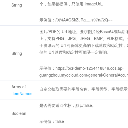
个，如果都提供，只使用 ImageUrl。
否
String
示例值：/9j/4AAQSkZJRg.....s97n//2Q==
图片/PDF的 Url 地址。要求图片经Base64编码后
上，支持PNG、JPG、JPEG、BMP、PDF格式
于腾讯云的 Url 可保障更高的下载速度和稳定
储的 Url 速度和稳定性可能受一定影响。
否
String
示例值：https://ocr-demo-1254418846.cos.ap-
guangzhou.myqcloud.com/general/GeneralAccu
Array of
自定义抽取需要的字段名称、字段类型、字段提示
否
ItemNames
是否需要返回坐标，默认false。
否
Boolean
示例值：false