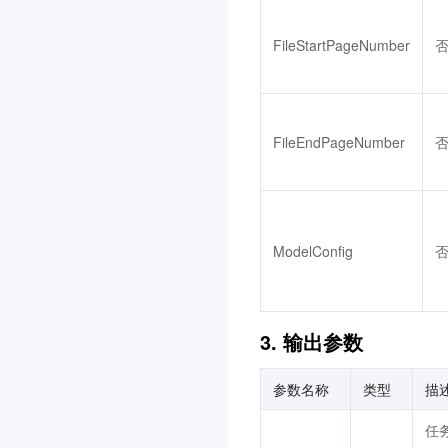
常见问题
FileStartPageNumber
服务协议
联系我们
词汇表
FileEndPageNumber
ModelConfig
3. 输出参数
参数名称
类型
描
任