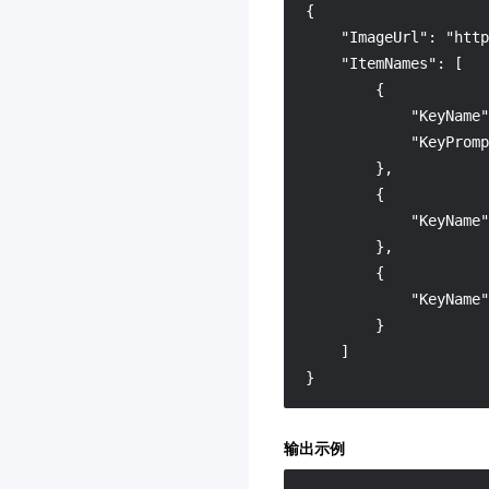
{

    "ImageUrl": "http
    "ItemNames": [

        {

            "KeyNam
            "KeyPro
        },

        {

            "KeyNam
        },

        {

            "KeyName
        }

    ]

}
输出示例