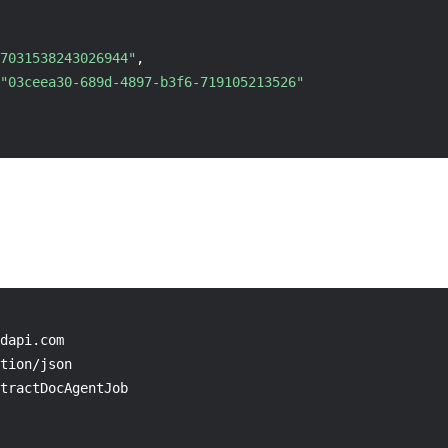
7031538243026944"
,
"03ceea30-689d-4897-b3f6-719105213526"
dapi.com

tion/json

tractDocAgentJob
