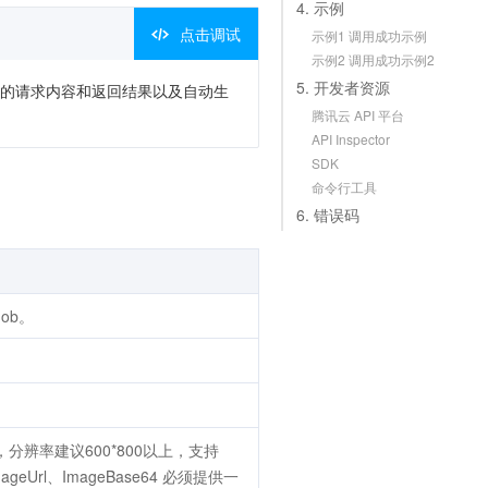
4. 示例
点击调试
示例1 调用成功示例
示例2 调用成功示例2
5. 开发者资源
次调用的请求内容和返回结果以及自动生
腾讯云 API 平台
API Inspector
SDK
命令行工具
6. 错误码
Job。
0M，分辨率建议600*800以上，支持
eUrl、ImageBase64 必须提供一