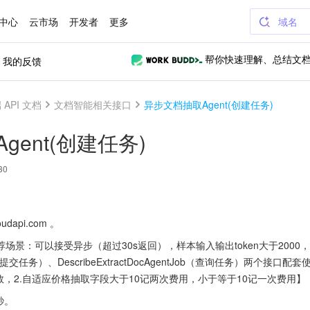
中心
云市场
开发者
更多
域名
我的反馈
帮你快速理解、总结文
API 文档
文档智能相关接口
异步文档抽取Agent(创建任务)
ent(创建任务)
30
udapi.com 。
场景：可以接受异步（超过30s返回），样本输入输出token大于200
entJob（提交任务）、DescribeExtractDocAgentJob（查询任务）
数，2.自适应价格抽取字段大于10记两次费用，小于等于10记一次费用】
秒。