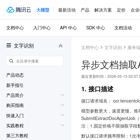
大模型
最新活动
产品
解决方案
定价
企业
文档中心
入门中心
API 中心
SDK 中心
文档活动
文字识别
文档中心
文字识别
服务端 
异步文档抽取Ag
产品动态
最近更新时间：
2026-05-15 02:37:
新手指引
1. 接口描述
产品简介
接口请求域名： ocr.tencentclo
购买指南
模型参数更大，速度更慢。推荐
快速入门
SubmitExtractDocAg
实践教程
注：1.固定价格不限抽取字段
第三方教程
默认接口请求频率限制：1次/