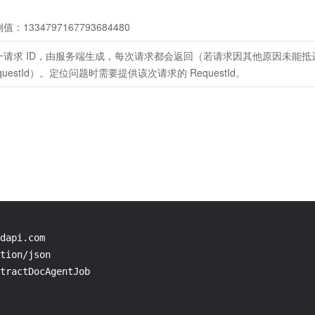
值：1334797167793684480
一请求 ID，由服务端生成，每次请求都会返回（若请求因其他原因未能
questId）。定位问题时需要提供该次请求的 RequestId。
dapi.com

tion/json

tractDocAgentJob
