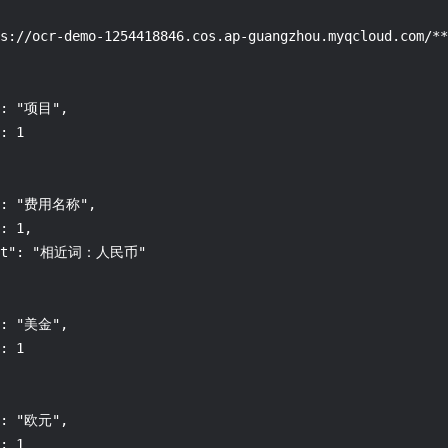
s://ocr-demo-1254418846.cos.ap-guangzhou.myqcloud.com/**
": "项目",

: 1

e": "费用名称",

: 1,

ompt": "相近词：人民币"

": "美金",

: 1

": "欧元",

: 1
