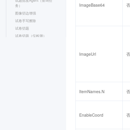
试题批改Agent（查询任
ImageBase64
务）
图像切边增强
试卷手写擦除
试卷切题
试卷切题（仅检测）
中英文手写作文识别
作文批改Agent（提交任
ImageUrl
务）
作文批改Agent（查询任
务）
文本图像鉴伪相关接口
智能扫码相关接口
汽车相关识别相关接口
ItemNames.N
文字识别 仅老客户续费相关
接口
其他接口
数据结构
EnableCoord
错误码
客户端 SDK 接入文档