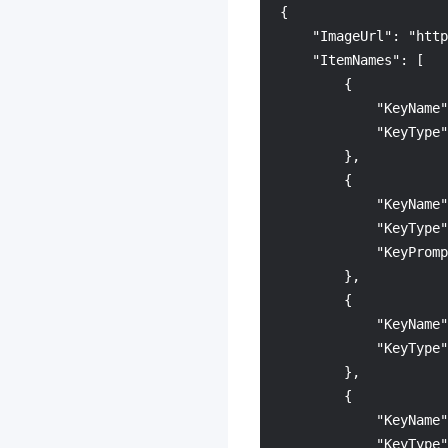
{

    "ImageUrl": "http
    "ItemNames": [

        {

            "KeyName
            "KeyType"
        },

        {

            "KeyNam
            "KeyType"
            "KeyPr
        },

        {

            "KeyName
            "KeyType"
        },

        {

            "KeyName
            "KeyType"