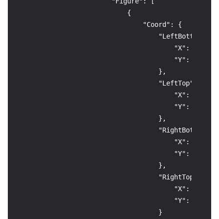
"Figure"
:
[
{
"Coord"
:
{
"LeftBottom"
:
{
"X"
:
1615
,
"Y"
:
2490
}
,
"LeftTop"
:
{
"X"
:
1615
,
"Y"
:
2232
}
,
"RightBottom"
:
"X"
:
2030
,
"Y"
:
2490
}
,
"RightTop"
:
{
"X"
:
2030
,
"Y"
:
2232
}