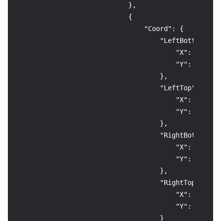
}
,
{
"Coord"
:
{
"LeftBottom"
:
{
"X"
:
729
,
"Y"
:
1232
}
,
"LeftTop"
:
{
"X"
:
729
,
"Y"
:
1174
}
,
"RightBottom"
:
"X"
:
1083
,
"Y"
:
1232
}
,
"RightTop"
:
{
"X"
:
1083
,
"Y"
:
1174
}