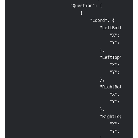
"Question"
:
[
{
"Coord"
:
{
"LeftBottom"
:
{
"X"
:
200
,
"Y"
:
1148
}
,
"LeftTop"
:
{
"X"
:
200
,
"Y"
:
1073
}
,
"RightBottom"
:
"X"
:
1761
,
"Y"
:
1148
}
,
"RightTop"
:
{
"X"
:
1761
,
"Y"
:
1073