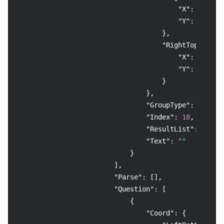
"X"
:
1725
,
"Y"
:
3101
}
,
"RightTop"
:
{
"X"
:
1725
,
"Y"
:
3039
}
}
,
"GroupType"
:
"multi
"Index"
:
18
,
"ResultList"
:
null
,
"Text"
:
""
}
]
,
"Parse"
:
[
]
,
"Question"
:
[
{
"Coord"
:
{