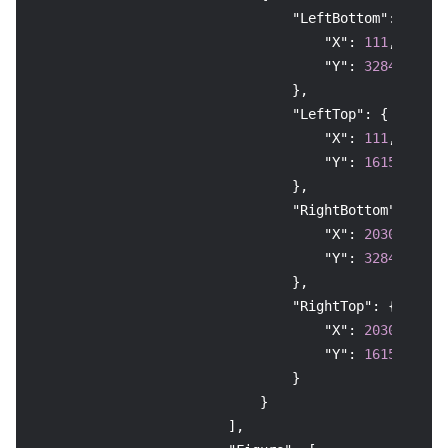
"LeftBottom"
:
{
"X"
:
111
,
"Y"
:
3284
}
,
"LeftTop"
:
{
"X"
:
111
,
"Y"
:
1615
}
,
"RightBottom"
:
{
"X"
:
2030
,
"Y"
:
3284
}
,
"RightTop"
:
{
"X"
:
2030
,
"Y"
:
1615
}
}
]
,