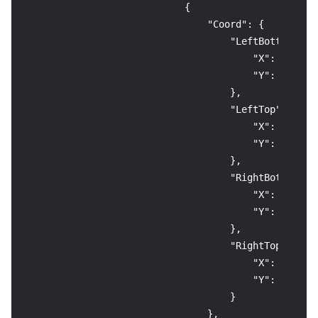
{
"Coord"
:
{
"LeftBottom"
:
{
"X"
:
260
,
"Y"
:
2209
}
,
"LeftTop"
:
{
"X"
:
260
,
"Y"
:
2136
}
,
"RightBottom"
:
"X"
:
1085
,
"Y"
:
2209
}
,
"RightTop"
:
{
"X"
:
1085
,
"Y"
:
2136
}
}
,