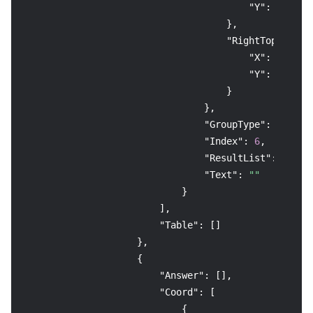
"Y"
:
1508
}
,
"RightTop"
:
{
"X"
:
2019
,
"Y"
:
1239
}
}
,
"GroupType"
:
"fill-
"Index"
:
6
,
"ResultList"
:
null
,
"Text"
:
""
}
]
,
"Table"
:
[
]
}
,
{
"Answer"
:
[
]
,
"Coord"
:
[
{