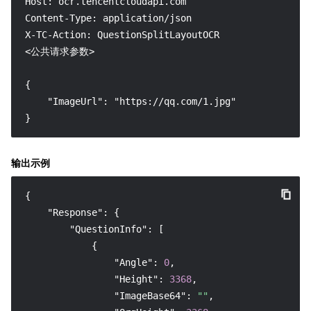
Host: ocr.tencentcloudapi.com

Content-Type: application/json

X-TC-Action: QuestionSplitLayoutOCR

<公共请求参数>

{

    "ImageUrl": "https://qq.com/1.jpg"

}
输出示例
{
"Response"
:
{
"QuestionInfo"
:
[
{
"Angle"
:
0
,
"Height"
:
3368
,
"ImageBase64"
:
""
,