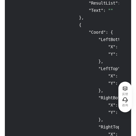
"ResultList"
:
null
,
"Text"
:
""
}
,
{
"Coord"
:
{
"LeftBottom"
:
{
"X"
:
123
,
"Y"
:
2300
}
,
"LeftTop"
:
{
"X"
:
123
,
"Y"
:
1694
}
,
反馈
"RightBottom"
:
"X"
:
1948
,
咨询
"Y"
:
2300
}
,
"RightTop"
:
{
"X"
:
1948
,