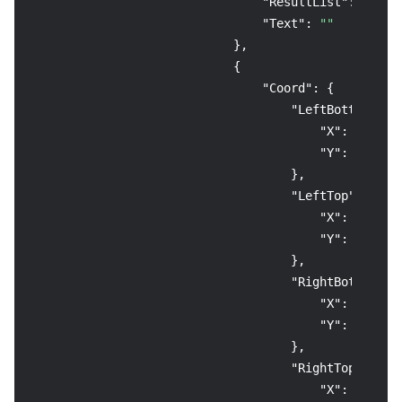
"ResultList"
:
null
,
"Text"
:
""
}
,
{
"Coord"
:
{
"LeftBottom"
:
{
"X"
:
258
,
"Y"
:
3013
}
,
"LeftTop"
:
{
"X"
:
258
,
"Y"
:
2950
}
,
"RightBottom"
:
"X"
:
1973
,
"Y"
:
3013
}
,
"RightTop"
:
{
"X"
:
1973
,