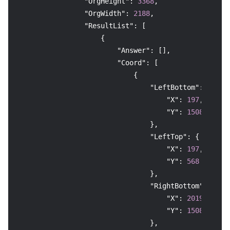
"OrgHeight"
:
3368
,
"OrgWidth"
:
2188
,
"ResultList"
:
[
{
"Answer"
:
[
]
,
"Coord"
:
[
{
"LeftBottom"
:
{
"X"
:
197
,
"Y"
:
1508
}
,
"LeftTop"
:
{
"X"
:
197
,
"Y"
:
568
}
,
"RightBottom"
:
{
"X"
:
2019
,
"Y"
:
1508
}
,