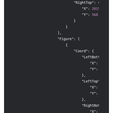
"RightTop"
:
{
"X"
:
2019
,
"Y"
:
568
}
}
]
,
"Figure"
:
[
{
"Coord"
:
{
"LeftBottom"
:
{
"X"
:
197
,
"Y"
:
1066
}
,
"LeftTop"
:
{
"X"
:
197
,
"Y"
:
568
}
,
"RightBottom"
:
"X"
:
2019
,