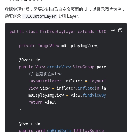
数据实现好后，需要定制自己自定义页面的 UI，以展示图片为例，
需要继承
实现 Layer。
TUICustomLayer
public
class
PicDisplayLayer
extends
TUICustomLayer
private
ImageView
 mDisplayImgView
;
@Override
public
View
createView
(
ViewGroup
 parent
)
{
// 创建页面view
LayoutInflater
 inflater 
=
LayoutInflater
.
fro
View
 view 
=
 inflater
.
inflate
(
R
.
layout
.
tuipla
        mDisplayImgView 
=
 view
.
findViewById
(
R
.
id
.
iv_
return
 view
;
}
@Override
public
void
onBindData
(
TUIPlaySource
 videoSource