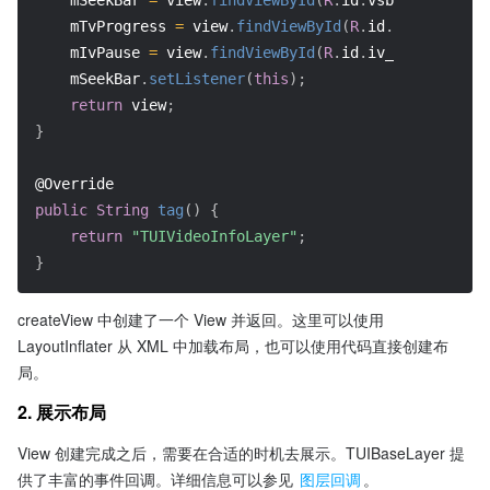
    mTvProgress 
=
 view
.
findViewById
(
R
.
id
.
tv_tui_prog
    mIvPause 
=
 view
.
findViewById
(
R
.
id
.
iv_tui_pause
)
;
    mSeekBar
.
setListener
(
this
)
;
return
 view
;
}
@Override
public
String
tag
(
)
{
return
"TUIVideoInfoLayer"
;
}
createView 中创建了一个 View 并返回。这里可以使用 
LayoutInflater 从 XML 中加载布局，也可以使用代码直接创建布
局。
2. 展示布局
View 创建完成之后，需要在合适的时机去展示。TUIBaseLayer 提
供了丰富的事件回调。详细信息可以参见 
图层回调
。