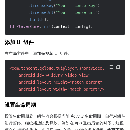
.
licenseKey
(
"Your license key"
)
.
licenseUrl
(
"Your license url"
)
.
build
(
)
;
TUIPlayerCore
.
init
(
context
,
 config
)
;
添加 UI 组件
在布局文件中，添加短视频 UI 组件。
<com.tencent.qcloud.tuiplayer.shortvideo.ui.view.TUI
    android:id="@+id/my_video_view"
    android:layout_height="match_parent"
    android:layout_width="match_parent"/>
设置生命周期
设置生命周期后，组件内会根据当前 Activity 生命周期，自行对组件
进行暂停、继续播放以及释放。例如在 app 退出后台的时候，短视
频会自行暂停播放，当返回 app 之后，会继续播放视频。
也可不设