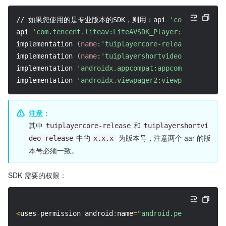
// 如果您使用的是专业版本的SDK，则用：api 
'com.tencent.l
api 
'com.tencent.liteav:LiteAVSDK_Player:latest.rele
implementation 
(
name
:
'tuiplayercore-release_x.x.x'
,
implementation 
(
name
:
'tuiplayershortvideo-release_x.
implementation 
'androidx.appcompat:appcompat:1.0.0'
implementation 
'androidx.viewpager2:viewpager2:1.1.0
注意：
其中
和
tuiplayercore-release
tuiplayershortvi
中的
 为版本号，注意两个 aar 的版
deo-release
x.x.x
本号必须一致。
SDK 需要的权限：
<
uses
-
permission android
:
name
=
"android.permission.IN