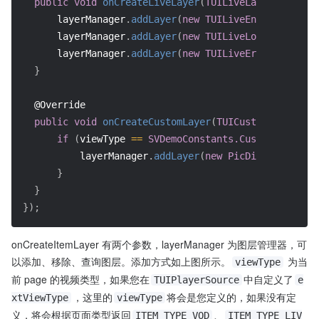
public
void
onCreateLiveLayer
(
TUILiveLayerManager
 
      layerManager
.
addLayer
(
new
TUILiveEntranceLayer
      layerManager
.
addLayer
(
new
TUILiveLoadingLayer
(
      layerManager
.
addLayer
(
new
TUILiveErrorLayer
(
)
)
}
@Override
public
void
onCreateCustomLayer
(
TUICustomLayerMana
if
(
viewType 
==
SVDemoConstants.CustomSourceTy
          layerManager
.
addLayer
(
new
PicDisplayLayer
(
}
}
}
)
;
onCreateItemLayer 有两个参数，layerManager 为图层管理器，可
以添加、移除、查询图层。添加方式如上图所示。
 为当
viewType
前 page 的视频类型，如果您在
中自定义了
TUIPlayerSource
e
，这里的
将会是您定义的，如果没有定
xtViewType
viewType
义，将会根据页面类型返回
、
ITEM_TYPE_VOD
ITEM_TYPE_LIV