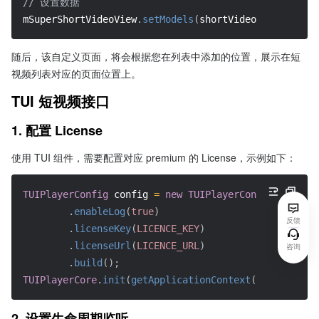
// 设置数据
mSuperShortVideoView
.
setModels
(
shortVideoData
)
;
随后，该自定义页面，将会根据您在列表中添加的位置，展示在短
视频列表对应的页面位置上。
TUI 短视频接口
1. 配置 License
使用 TUI 组件，需要配置对应 premium 的 License，示例如下：
TUIPlayerConfig
 config 
=
new
TUIPlayerConfig.Builder
.
enableLog
(
true
)
反馈
.
licenseKey
(
LICENCE_KEY
)
.
licenseUrl
(
LICENCE_URL
)
咨询
.
build
(
)
;
TUIPlayerCore
.
init
(
getApplicationContext
(
)
,
 config
)
;
2. 设置生命周期监听