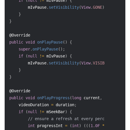
if
(
null
!=
 mIvPause
)
{
        mIvPause
.
setVisibility
(
View
.
GONE
)
;
}
}
@Override
public
void
onPlayPause
(
)
{
super
.
onPlayPause
(
)
;
if
(
null
!=
 mIvPause
)
{
        mIvPause
.
setVisibility
(
View
.
VISIBLE
)
;
}
}
@Override
public
void
onPlayProgress
(
long
 current
,
long
 durati
    videoDuration 
=
 duration
;
if
(
null
!=
 mSeekBar
)
{
// ensure a refresh at every percentage poin
int
 progressInt 
=
(
int
)
(
(
(
1.0F
*
 current
)
/