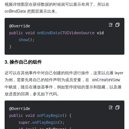
视频详情图层在获得数据的时候就可以展示布局了。所以在 
onBindData 把图层展示出来。
@Override
public
void
onBindData
(
TUIVideoSource
 videoSource
)
{
show
(
)
;
}
3. 操作自己的组件
还可以在其他事件中对自己创建的组件进行操作，这里以点播 layer 
为例，需要先将自己的组件声明为成员变量，在 
onCreateView
中赋值，随后在播放器事件，例如暂停按钮的显示和隐藏，以及播
放进度的回调，参见如下代码。
@Override
public
void
onPlayBegin
(
)
{
super
.
onPlayBegin
(
)
;