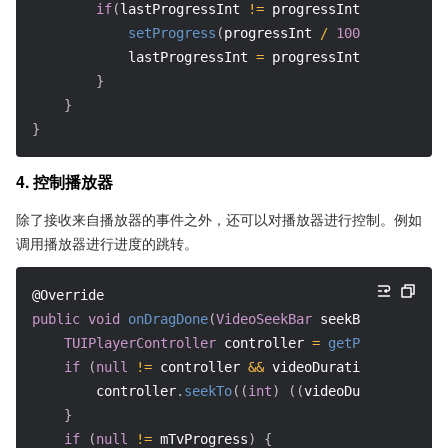
if
(
lastProgressInt 
!=
 progressInt
)
{
setProgress
(
progressInt 
/
100F
)
;
            lastProgressInt 
=
 progressInt
;
}
}
}
4. 控制播放器
除了接收来自播放器的事件之外，还可以对播放器进行控制。例如
调用播放器进行进度的跳转。
@Override
public
void
onDragDone
(
VideoSeekBar
 seekBar
)
{
TUIPlayerController
 controller 
=
getPlayerContro
if
(
null
!=
 controller 
&&
 videoDuration 
>
0
)
{
        controller
.
seekTo
(
(
int
)
(
(
videoDuration 
*
 se
}
if
(
null
!=
 mTvProgress
)
{