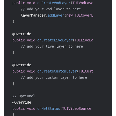
public
void
onCreateVodLayer
(
TUIVodLayerManager
 la
// add your vod layer to here
      layerManager
.
addLayer
(
new
TUICoverLayer
(
)
)
;
}
@Override
public
void
onCreateLiveLayer
(
TUILiveLayerManager
 
// add your live layer to here
}
@Override
public
void
onCreateCustomLayer
(
TUICustomLayerMana
// add your custom layer to here
}
// Optional
@Override
public
void
onNetStatus
(
TUIVideoSource
 model
,
Bund
}