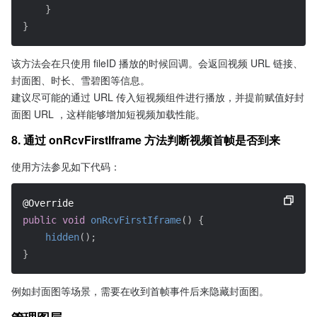
}
}
该方法会在只使用 fileID 播放的时候回调。会返回视频 URL 链接、
封面图、时长、雪碧图等信息。
建议尽可能的通过 URL 传入短视频组件进行播放，并提前赋值好封
面图 URL ，这样能够增加短视频加载性能。
8. 通过 onRcvFirstIframe 方法判断视频首帧是否到来
使用方法参见如下代码：
@Override
public
void
onRcvFirstIframe
(
)
{
hidden
(
)
;
}
例如封面图等场景，需要在收到首帧事件后来隐藏封面图。