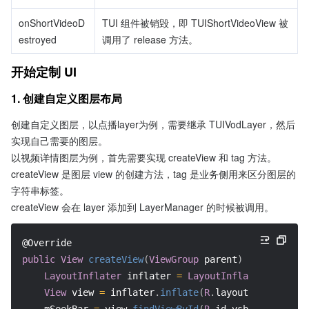
onShortVideoD
TUI 组件被销毁，即 TUIShortVideoView 被
estroyed
调用了 release 方法。
开始定制 UI
1. 创建自定义图层布局
创建自定义图层，以点播layer为例，需要继承 TUIVodLayer，然后
实现自己需要的图层。
以视频详情图层为例，首先需要实现 createView 和 tag 方法。
createView 是图层 view 的创建方法，tag 是业务侧用来区分图层的
字符串标签。
createView 会在 layer 添加到 LayerManager 的时候被调用。
@Override
public
View
createView
(
ViewGroup
 parent
)
{
LayoutInflater
 inflater 
=
LayoutInflater
.
from
(
pa
View
 view 
=
 inflater
.
inflate
(
R
.
layout
.
player_vid
    mSeekBar 
=
 view
.
findViewById
(
R
.
id
.
vsb_tui_video_