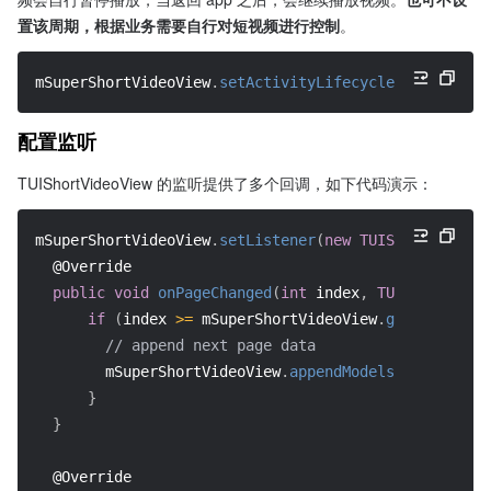
置该周期，根据业务需要自行对短视频进行控制
。
mSuperShortVideoView
.
setActivityLifecycle
(
getLifecyc
配置监听
TUIShortVideoView 的监听提供了多个回调，如下代码演示：
mSuperShortVideoView
.
setListener
(
new
TUIShortVideoLi
@Override
public
void
onPageChanged
(
int
 index
,
TUIVideoSourc
if
(
index 
>=
 mSuperShortVideoView
.
getCurrentDa
// append next page data
        mSuperShortVideoView
.
appendModels
(
data
)
;
}
}
@Override