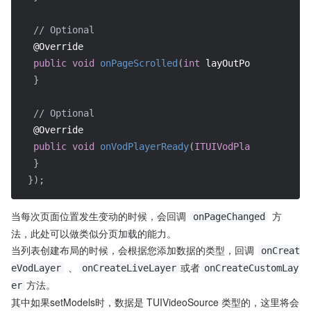
// Optional
@Override
public
void
onPageScrolled
(
int
 layOutPos
,
float
 po
}
// Optional
@Override
public
void
onVodPlayerReady
(
ITUIVodPlayer
 player
,
}
}
)
;
当每次页面位置发生变动的时候，会回调 
 方
onPageChanged
法，此处可以做类似分页加载的能力。
当列表创建布局的时候，会根据您添加数据的类型，回调 
onCreat
 、
或者
eVodLayer
onCreateLiveLayer
onCreateCustomLay
方法。
er
其中如果setModels时，数据是 TUIVideoSource 类型的，这里将会