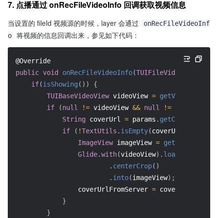
7. 点播通过 onRecFileVideoInfo 回调获取视频信息
当设置的 fileId 视频源的时候，layer 会通过 
onRecFileVideoInf
 将视频的信息回调出来，参见如下代码：
o
@Override
public
void
onRecFileVideoInfo
(
TUIFileVideoInfo
 para
if
(
isShowing
(
)
)
{
TUIBaseVideoView
 videoView 
=
getVideoView
(
)
;
if
(
null
!=
 videoView 
&&
null
!=
 params
)
{
String
 coverUrl 
=
 params
.
getCoverUrl
(
)
;
if
(
!
TextUtils
.
isEmpty
(
coverUrl
)
)
{
ImageView
 imageView 
=
getView
(
)
;
Glide
.
with
(
videoView
)
.
load
(
coverUrl
)
.
centerCrop
(
)
.
into
(
imageView
)
;
                coverUrlFromServer 
=
 coverUrl
;
}
}