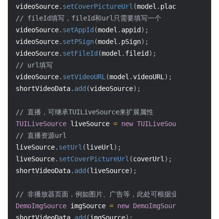
videoSource
.
setCoverPictureUrl
(
model
.
placeholderImag
// fileId填写，fileId和url只需要填写一个
videoSource
.
setAppId
(
model
.
appid
)
;
videoSource
.
setPSign
(
model
.
pSign
)
;
videoSource
.
setFileId
(
model
.
fileid
)
;
// url填写
videoSource
.
setVideoURL
(
model
.
videoURL
)
;
shortVideoData
.
add
(
videoSource
)
;
// 直播，可继承TUILiveSource来扩展属性
TUILiveSource
 liveSource 
=
new
TUILiveSource
(
)
;
// 直播资源url
liveSource
.
setUrl
(
liveUrl
)
;
liveSource
.
setCoverPictureUrl
(
coverUrl
)
;
shortVideoData
.
add
(
liveSource
)
;
// 非播放器页面，例如图片、广告等，此处可根据业务需求定制不同的数
DemoImgSource
 imgSource 
=
new
DemoImgSource
(
"imgUrl"
shortVideoData
.
add
(
imgSource
)
;