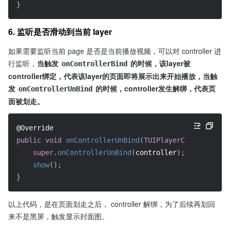
}
6. 监听是否滑动到当前 layer
如果需要监听当前 page 是否是当前播放视频，可以对 controller 进
行监听，
当触发
的时候，该layer被
onControllerBind
controller绑定，代表该layer的页面即将展示出来开始播放，当触
发
的时候，controller发生解绑，代表页
onControllerUnBind
面被划走。
@Override
public
void
onControllerUnBind
(
TUIPlayerController
 c
super
.
onControllerUnBind
(
controller
)
;
show
(
)
;
}
以上代码，是在页面划走之后， controller 解绑，为了后续再划回
来不是黑屏，触发显示封面图。