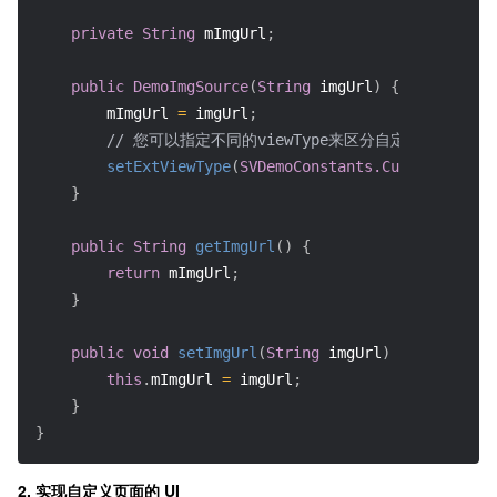
private
String
 mImgUrl
;
public
DemoImgSource
(
String
 imgUrl
)
{
        mImgUrl 
=
 imgUrl
;
// 您可以指定不同的viewType来区分自定义页面类型
setExtViewType
(
SVDemoConstants.CustomSourceT
}
public
String
getImgUrl
(
)
{
return
 mImgUrl
;
}
public
void
setImgUrl
(
String
 imgUrl
)
{
this
.
mImgUrl 
=
 imgUrl
;
}
}
2. 实现自定义页面的 UI