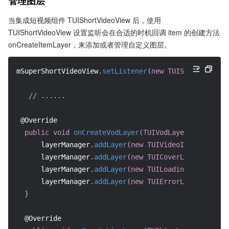
管理图层
当集成短视频组件 TUIShortVideoView 后，使用 
TUIShortVideoView 设置监听会在合适的时机回调 item 的创建方法 
onCreateItemLayer，来添加或者管理自定义图层。
mSuperShortVideoView
.
setListener
(
new
TUIShortVideoLi
// ......
@Override
public
void
onCreateVodLayer
(
TUIVodLayerManager
 la
      layerManager
.
addLayer
(
new
TUIVideoInfoLayer
(
mS
      layerManager
.
addLayer
(
new
TUICoverLayer
(
)
)
;
      layerManager
.
addLayer
(
new
TUILoadingLayer
(
)
)
;
      layerManager
.
addLayer
(
new
TUIErrorLayer
(
)
)
;
}
@Override