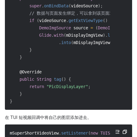
super
.
onBindData
(
videoSource
)
;
// 数据与页面发生绑定，可以拿到该页面对应的数据源
if
(
videoSource
.
getExtViewType
(
)
==
SVDemoCo
DemoImgSource
 source 
=
(
DemoImgSource
)
 v
Glide
.
with
(
mDisplayImgView
)
.
load
(
source
.
.
into
(
mDisplayImgView
)
;
}
}
@Override
public
String
tag
(
)
{
return
"PicDisplayLayer"
;
}
}
在 TUI 短视频回调中将自己的图层添加进去。
mSuperShortVideoView
.
setListener
(
new
TUIShortVideoLi