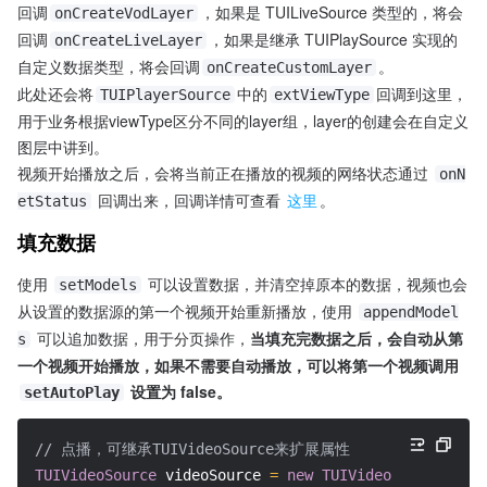
回调
，如果是 TUILiveSource 类型的，将会
onCreateVodLayer
回调
，如果是继承 TUIPlaySource 实现的
onCreateLiveLayer
自定义数据类型，将会回调
。
onCreateCustomLayer
此处还会将
中的
回调到这里，
TUIPlayerSource
extViewType
用于业务根据viewType区分不同的layer组，layer的创建会在自定义
图层中讲到。
视频开始播放之后，会将当前正在播放的视频的网络状态通过 
onN
 回调出来，回调详情可查看 
这里
。
etStatus
填充数据
使用 
 可以设置数据，并清空掉原本的数据，视频也会
setModels
从设置的数据源的第一个视频开始重新播放，使用 
appendModel
 可以追加数据，用于分页操作，
当填充完数据之后，会自动从第
s
一个视频开始播放，如果不需要自动播放，可以将第一个视频调用 
 设置为 false。
setAutoPlay
// 点播，可继承TUIVideoSource来扩展属性
TUIVideoSource
 videoSource 
=
new
TUIVideoSource
(
)
;