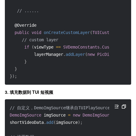
// ......
@Override
public
void
onCreateCustomLayer
(
TUICustomLayerMana
// custom layer
if
(
viewType 
==
SVDemoConstants.CustomSourceTy
          layerManager
.
addLayer
(
new
PicDisplayLayer
(
}
}
}
)
;
3. 填充数据到 TUI 短视频
// 自定义，DemoImgSource继承自TUIPlaySource,
DemoImgSource
 imgSource 
=
new
DemoImgSource
(
"imgUrl"
shortVideoData
.
add
(
imgSource
)
;