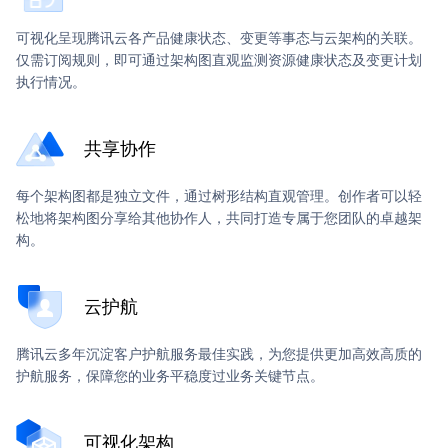
基于云架构将节点和资源的容量水位信息可视化，资源负载状
险。
况一目了然，同时根据实际负载情况，提供针对性的优化建
混沌演练
依托于腾讯云多年海量运维经验和服务客户沉淀的最佳实
可视化呈现腾讯云各产品健康状态、变更等事态与云架构的关联。
议，助您实现资源使用的高效管理。
践，在线为您提供优化及运营建议。
仅需订阅规则，即可通过架构图直观监测资源健康状态及变更计划
通过云架构发起高效便捷、安全可靠的可视化故障演练，检验
收集与分析容量指标数据，快速识别定位潜在问题。
执行情况。
业务稳定性，助力您打造高可用的系统。
预案管理
提供资源分配优化和性能调优建议，助您优化资源负载。
丰富的行业经验模板，近100种故障原子能力灵活编排。
防患于未然的云上治理预案，帮助您在故障应急恢复、资源批
业务健康状态实时监测，故障动作均可回滚，确保演练安
量升级或迁移、风险隐患修复等运维场景下，快速响应及执行
共享协作
TRTC云助手
全可控。
必要操作，减少人为错误发生，提高运维效率。
覆盖整个腾讯云实时音视频（TRTC）接入的全生命周期一站
腾讯云海量运维经验沉淀，预设多场景推荐预案。
每个架构图都是独立文件，通过树形结构直观管理。创作者可以轻
式智能助手。可与云架构联动，为您提供一站式智能服务，包
生态应用
从风险发现、治理到自动化预案执行，为您实现云上治理
松地将架构图分享给其他协作人，共同打造专属于您团队的卓越架
括快速接入、迁移、隐患发现和诊断排障等。
的运维流程闭环。
构。
提供SDK与应用插件接入/发布标准。企业开发者可基于云架
场景化方案与迁移辅助，协助您快速接入或迁移到 
构能力与自身运维场景开发及发布应用插件，并结合平台IDE
TRTC。
与IaC能力定制更高级的全生命周期运维管理能力。
云端巡检与终端日志排障，为您发现问题隐患，并提供优
云护航
化建议，提升使用 TRTC 过程中的稳定性及体验。
腾讯云多年沉淀客户护航服务最佳实践，为您提供更加高效高质的
护航服务，保障您的业务平稳度过业务关键节点。
可视化架构