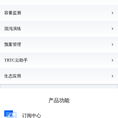
容量监测
混沌演练
预案管理
TRTC云助手
生态应用
云巡检
产品功能
基于云架构的可视化云上隐患风险评估产品，帮助您高效提升
系统安全性和业务连续性。
容量监测
从安全、可靠、性能、成本、服务限制 5 大类别评估风
订阅中心