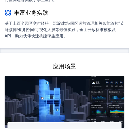
丰富业务实践
基于上百个园区交付经验，沉淀建筑/园区运营管理相关智能管控/节
能减排/业务协同/可视化大屏等最佳实践，全面开放标准模板及
API，助力伙伴快速构建孪生应用。
应用场景