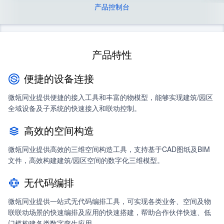
产品控制台
产品特性
便捷的设备连接
微瓴同业提供便捷的接入工具和丰富的物模型，能够实现建筑/园区
全域设备及子系统的快速接入和联动控制。
高效的空间构造
微瓴同业提供高效的三维空间构造工具，支持基于CAD图纸及BIM
文件，高效构建建筑/园区空间的数字化三维模型。
无代码编排
微瓴同业提供一站式无代码编排工具，可实现各类业务、空间及物
联联动场景的快速编排及应用的快速搭建，帮助合作伙伴快速、低
门槛构建各类数字孪生应用。