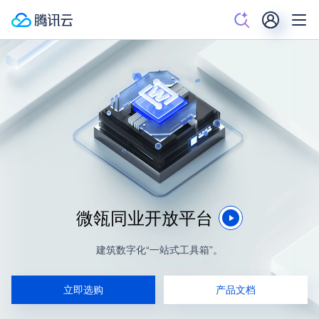
微瓴同业开放平台
建筑数字化“一站式工具箱”。
立即选购
产品文档