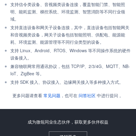
支持信令类设备、音视频类设备连接，覆盖智能门禁、智能照
明、能耗监测、梯控系统、环境监测、智慧消防等不同行业领
域。
支持直连设备和网关子设备连接，其中，直连设备包括智能网关
和音视频类设备，网关子设备包括智能照明、供配电、能源能
耗、环境监测、能源管理等不同行业类型的设备。
支持 Linux、Android、RTOS、Windows 等不同操作系统的硬件
设备接入。
兼容物联网常用通讯协议，包括 TCP/IP、2/3/4G、MQTT、NB-
IoT、ZigBee 等。
支持 SDK 接入、协议接入、边缘网关接入等多种接入方式。
更多问题请查看
常见问题
，也可在
问答社区
中进行提问 。
成为微瓴同业生态伙伴，获取更多伙伴权益