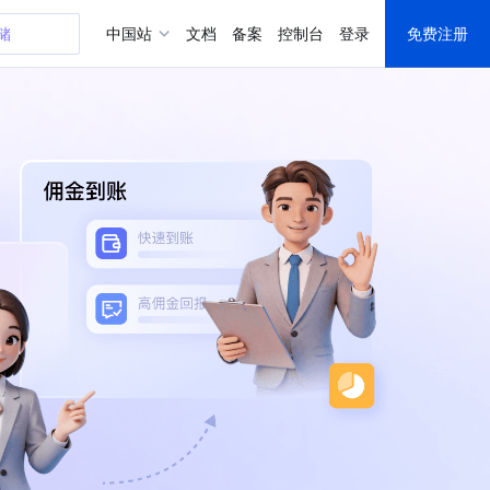
器
中国站
文档
备案
控制台
登录
免费注册
uddy
Hub
uddy
证书