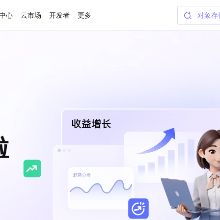
中心
云市场
开发者
更多
云服务
WorkB
Token
域名
CodeB
SSL 
短信
啦