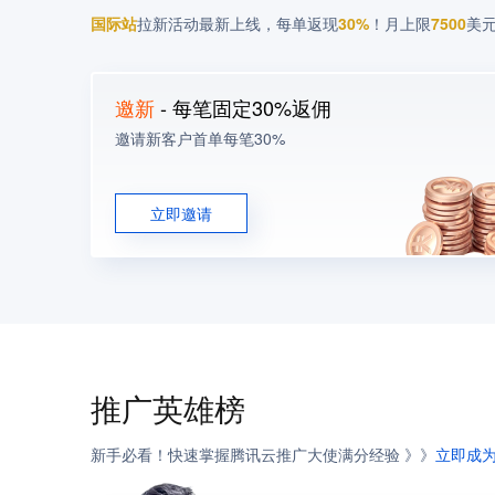
国际站
拉新活动最新上线，每单返现
30%
！月上限
7500
美
邀新
- 每笔固定30%返佣
邀请新客户首单每笔30%
立即邀请
推广英雄榜
新手必看！快速掌握腾讯云推广大使满分经验 》》
立即成