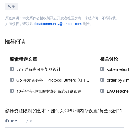
容器
原创声明：本文系作者授权腾讯云开发者社区发表，未经许可，不得转载。
如有侵权，请联系
cloudcommunity@tencent.com
删除。
推荐阅读
编辑精选文章
相关讨论
万字详解高可用架构设计
Go 开发者必备：Protocol Buffers 入门指南
order by
10分钟带你彻底搞懂分布式链路跟踪
DAU reaches 
容器资源限制的艺术：如何为CPU和内存设置“黄金比例”？
812
0