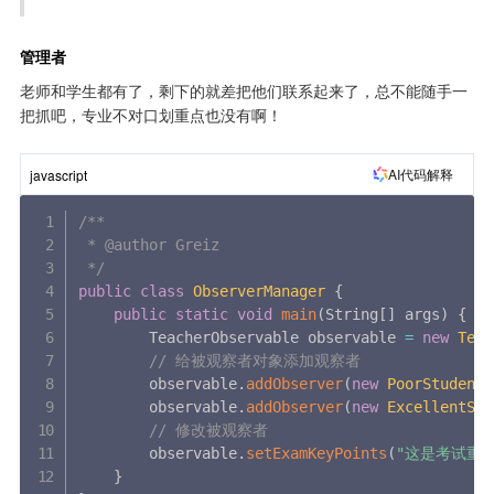
管理者
老师和学生都有了，剩下的就差把他们联系起来了，总不能随手一
把抓吧，专业不对口划重点也没有啊！
AI代码解释
javascript
/**

 * @author Greiz

 */
public
class
ObserverManager
{
public
static
void
main
(
String
[
]
 args
)
{
        TeacherObservable observable 
=
new
Teac
// 给被观察者对象添加观察者
        observable
.
addObserver
(
new
PoorStudentO
        observable
.
addObserver
(
new
ExcellentStu
// 修改被观察者
        observable
.
setExamKeyPoints
(
"这是考试重
}