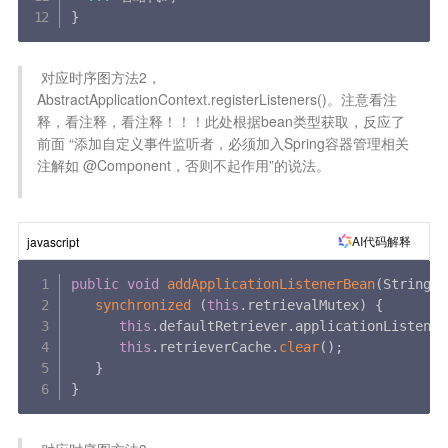
}
 对应时序图方法2，
AbstractApplicationContext.registerListeners()。注意看注
释，看注释，看注释！！！此处根据bean类型获取，反应了
前面 “添加自定义事件监听者，必须加入Spring容器管理相关
注解如 @Component，否则不起作用”的说法。

AI代码解释
javascript
public
void
addApplicationListenerBean
(
String l
synchronized
(
this
.
retrievalMutex
)
{
this
.
defaultRetriever
.
applicationListener
this
.
retrieverCache
.
clear
(
)
;
}
}