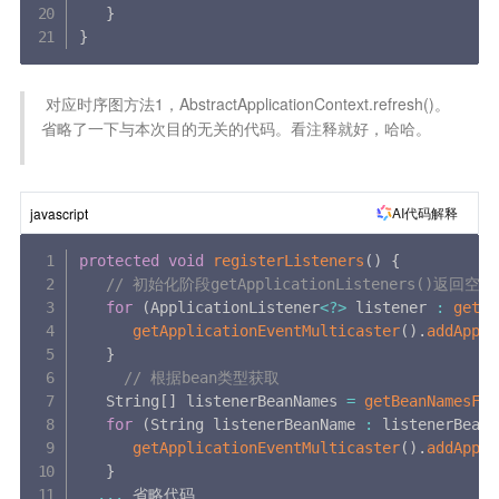
}
}
 对应时序图方法1，AbstractApplicationContext.refresh()。
省略了一下与本次目的无关的代码。看注释就好，哈哈。

AI代码解释
javascript
protected
void
registerListeners
(
)
{
// 初始化阶段getApplicationListeners()返回空
for
(
ApplicationListener
<
?
>
 listener 
:
getAp
getApplicationEventMulticaster
(
)
.
addAppli
}
// 根据bean类型获取
   String
[
]
 listenerBeanNames 
=
getBeanNamesFor
for
(
String listenerBeanName 
:
 listenerBeanN
getApplicationEventMulticaster
(
)
.
addAppli
}
...