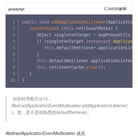
AI代码解释
javascript
public
void
addApplicationListener
(
ApplicationL
synchronized
(
this
.
retrievalMutex
)
{
      Object singletonTarget 
=
 AopProxyUtils
.
ge
if
(
singletonTarget 
instanceof
Applicatio
this
.
defaultRetriever
.
applicationListe
}
this
.
defaultRetriever
.
applicationListener
this
.
retrieverCache
.
clear
(
)
;
}
}
 对应时序图方法15，
AbstractApplicationEventMulticaster.addApplicationListener(
)。恩，是不是很熟悉的defaultRetriever。

AbstractApplicationEventMulticaster 成员 