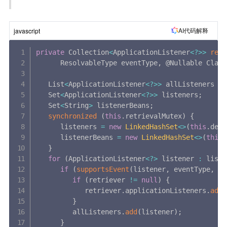
AI代码解释
javascript
private
 Collection
<
ApplicationListener
<
?
>>
retr
ResolvableType eventType
,
 @Nullable Class
   List
<
ApplicationListener
<
?
>>
 allListeners 
=
   Set
<
ApplicationListener
<
?
>>
 listeners
;
   Set
<
String
>
 listenerBeans
;
synchronized
(
this
.
retrievalMutex
)
{
      listeners 
=
new
LinkedHashSet
<
>
(
this
.
defa
      listenerBeans 
=
new
LinkedHashSet
<
>
(
this
.
}
for
(
ApplicationListener
<
?
>
 listener 
:
 liste
if
(
supportsEvent
(
listener
,
 eventType
,
 so
if
(
retriever 
!=
null
)
{
            retriever
.
applicationListeners
.
add
(
}
         allListeners
.
add
(
listener
)
;
}