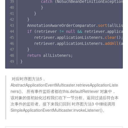
catch
(
NoSuchBeanDefinitionException e
}
}
}
   AnnotationAwareOrderComparator
.
sort
(
allListe
if
(
retriever 
!=
null
&&
 retriever
.
applicati
      retriever
.
applicationListeners
.
clear
(
)
;
      retriever
.
applicationListeners
.
addAll
(
all
}
return
 allListeners
;
}
 对应时序图方法5，
AbstractApplicationEventMulticaster.retrieveApplicationListe
ners()。 所有事件监听者都在this.defaultRetriever 对象中，
该对象的值初始化过程我们在下一节分析。返回过滤后符合本
次事件的监听者。接下来我们回到 时序图方法3 中继续调用 
SimpleApplicationEventMulticaster.invokeListener()。
