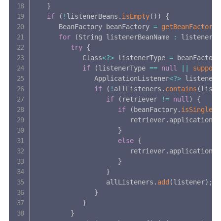
}
if
(
!
listenerBeans
.
isEmpty
(
)
)
{
      BeanFactory beanFactory 
=
getBeanFactory
(
for
(
String listenerBeanName 
:
 listenerBe
try
{
            Class
<
?
>
 listenerType 
=
 beanFactory
if
(
listenerType 
==
null
||
support
               ApplicationListener
<
?
>
 listener 
if
(
!
allListeners
.
contains
(
liste
if
(
retriever 
!=
null
)
{
if
(
beanFactory
.
isSingleto
                        retriever
.
applicationLi
}
else
{
                        retriever
.
applicationLi
}
}
                  allListeners
.
add
(
listener
)
;
}
}
}