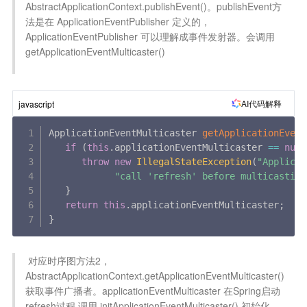
AbstractApplicationContext.publishEvent()。publishEvent方
法是在 ApplicationEventPublisher 定义的，
ApplicationEventPublisher 可以理解成事件发射器。会调用 
getApplicationEventMulticaster()

AI代码解释
javascript
ApplicationEventMulticaster 
getApplicationEvent
if
(
this
.
applicationEventMulticaster 
==
null
throw
new
IllegalStateException
(
"Applicat
"call 'refresh' before multicasting
}
return
this
.
applicationEventMulticaster
;
}
 对应时序图方法2，
AbstractApplicationContext.getApplicationEventMulticaster()
获取事件广播者。applicationEventMulticaster 在Spring启动
refresh过程 调用 initApplicationEventMulticaster() 初始化，