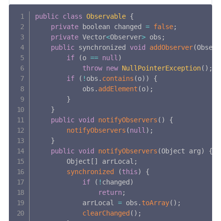
public
class
Observable
{
private
 boolean changed 
=
false
;
private
 Vector
<
Observer
>
 obs
;
public
 synchronized 
void
addObserver
(
Observ
if
(
o 
==
null
)
throw
new
NullPointerException
(
)
;
if
(
!
obs
.
contains
(
o
)
)
{
            obs
.
addElement
(
o
)
;
}
}
public
void
notifyObservers
(
)
{
notifyObservers
(
null
)
;
}
public
void
notifyObservers
(
Object arg
)
{
        Object
[
]
 arrLocal
;
synchronized
(
this
)
{
if
(
!
changed
)
return
;
            arrLocal 
=
 obs
.
toArray
(
)
;
clearChanged
(
)
;