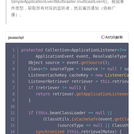
SimpleApplicationEventMulticaster.multicastEvent()。根据事
件类型，获取所有对应的监听者，然后遍历通知（俗称广
播）。

AI代码解释
javascript
protected
 Collection
<
ApplicationListener
<
?
>>
ge
ApplicationEvent event
,
 ResolvableType ev
   Object source 
=
 event
.
getSource
(
)
;
   Class
<
?
>
 sourceType 
=
(
source 
!=
null
?
 sour
   ListenerCacheKey cacheKey 
=
new
ListenerCach
   ListenerRetriever retriever 
=
this
.
retriever
if
(
retriever 
!=
null
)
{
return
 retriever
.
getApplicationListeners
(
}
if
(
this
.
beanClassLoader 
==
null
||
(
ClassUtils
.
isCacheSafe
(
event
.
getClass
(
sourceType 
==
null
||
 ClassUtil
synchronized
(
this
.
retrievalMutex
)
{