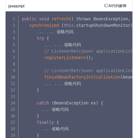
AI代码解释
javascript
public
void
refresh
(
)
 throws BeansException
,
 Il
synchronized
(
this
.
startupShutdownMonitor
)
{
...
...
 省略代码

try
{
...
...
 省略代码

// ListenerRetriever applicationL
registerListeners
(
)
;
// ListenerRetriever application
finishBeanFactoryInitialization
(
beanFa
...
...
 省略代码

}
catch
(
BeansException ex
)
{
...
 省略代码

}
finally
{
...
 省略代码

}