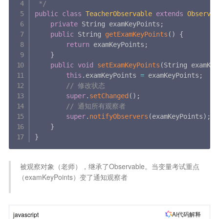
 */
public
class
TeacherObservable
extends
Observab
private
 String examKeyPoints
;
public
 String 
getExamKeyPoints
(
)
{
return
 examKeyPoints
;
}
public
void
setExamKeyPoints
(
String examKey
this
.
examKeyPoints 
=
 examKeyPoints
;
// 修改状态
super
.
setChanged
(
)
;
// 通知所有观察者
super
.
notifyObservers
(
examKeyPoints
)
;
}
}
 被观察对象（老师），继承了Observable。当变量考试重点
（examKeyPoints）变了通知观察者

AI代码解释
javascript