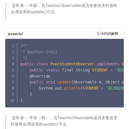
 监听者 -- 学霸，当TeacherObservable成员变量改变时最终
会调该类的update()方法。

AI代码解释
javascript
/**

 * @author Greiz

 */
public
class
PoorStudentObserver
implements
Obs
public
static
 final String 
STUDENT
=
"我学
    @Override

public
void
update
(
Observable o
,
 Object arg
        System
.
out
.
println
(
STUDENT
+
"用2B铅笔划
}
}
 监听者 -- 学渣（我），当TeacherObservable成员变量改变
时最终会调该类的update()方法。
