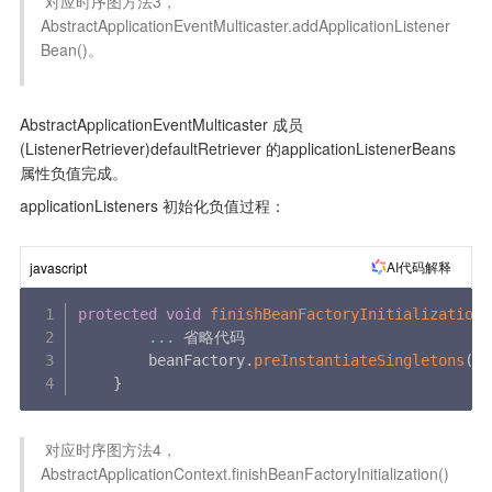
 对应时序图方法3，
AbstractApplicationEventMulticaster.addApplicationListener
Bean()。

AbstractApplicationEventMulticaster 成员 
(ListenerRetriever)defaultRetriever 的applicationListenerBeans 
属性负值完成。
applicationListeners 初始化负值过程：
AI代码解释
javascript
protected
void
finishBeanFactoryInitialization
(
...
 省略代码

        beanFactory
.
preInstantiateSingletons
(
)
;
}
 对应时序图方法4，
AbstractApplicationContext.finishBeanFactoryInitialization()