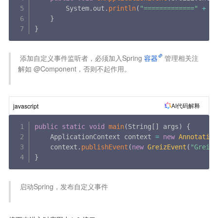
        System
.
out
.
println
(
"============="
+
 ev
}
}
 添加自定义事件监听者，必须加入Spring
容器
管理相关注
解如 @Component，否则不起作用。

AI代码解释
javascript
public
static
void
main
(
String
[
]
 args
)
{
    ApplicationContext context 
=
new
Annotation
    context
.
publishEvent
(
new
GreizEvent
(
"Greiz"
}
 启动Spring，发布自定义事件
