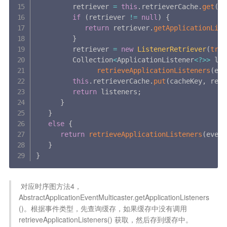
         retriever 
=
this
.
retrieverCache
.
get
(
ca
if
(
retriever 
!=
null
)
{
return
 retriever
.
getApplicationList
}
         retriever 
=
new
ListenerRetriever
(
true
         Collection
<
ApplicationListener
<
?
>>
 lis
retrieveApplicationListeners
(
eve
this
.
retrieverCache
.
put
(
cacheKey
,
 retr
return
 listeners
;
}
}
else
{
return
retrieveApplicationListeners
(
event
}
}
 对应时序图方法4，
AbstractApplicationEventMulticaster.getApplicationListeners
()。根据事件类型，先查询缓存，如果缓存中没有调用 
retrieveApplicationListeners() 获取，然后存到缓存中。
