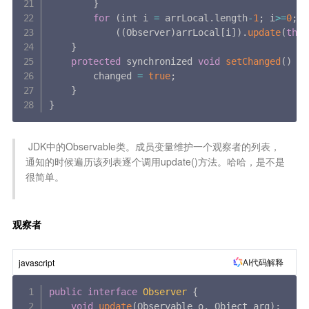
}
for
(
int i 
=
 arrLocal
.
length
-
1
;
 i
>=
0
;
 i
(
(
Observer
)
arrLocal
[
i
]
)
.
update
(
this
}
protected
 synchronized 
void
setChanged
(
)
{
        changed 
=
true
;
}
}
 JDK中的Observable类。成员变量维护一个观察者的列表，
通知的时候遍历该列表逐个调用update()方法。哈哈，是不是
很简单。

观察者
AI代码解释
javascript
public
interface
Observer
{
void
update
(
Observable o
,
 Object arg
)
;