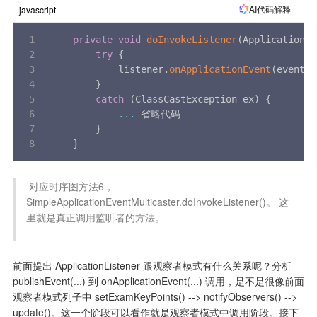
AI代码解释
javascript
private
void
doInvokeListener
(
ApplicationLi
try
{
            listener
.
onApplicationEvent
(
event
)
;
}
catch
(
ClassCastException ex
)
{
...
 省略代码

}
}
 对应时序图方法6，
SimpleApplicationEventMulticaster.doInvokeListener()。 这
里就是真正调用监听者的方法。

前面提出 ApplicationListener 跟观察者模式有什么关系呢？分析 
publishEvent(...) 到 onApplicationEvent(...) 调用，是不是很像前面
观察者模式列子中 setExamKeyPoints() --> notifyObservers() --> 
update()。这一个阶段可以看作就是观察者模式中调用阶段。接下