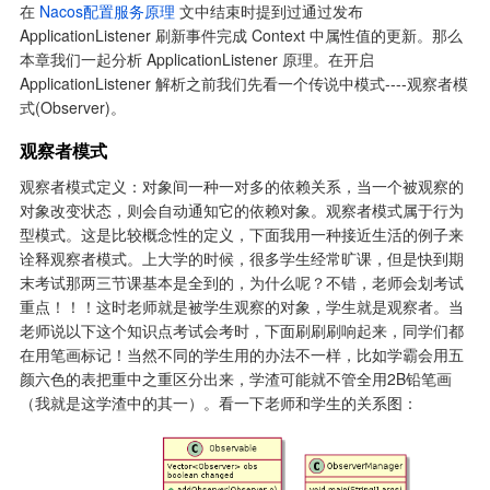
在 
Nacos配置服务原理
 文中结束时提到过通过发布 
ApplicationListener 刷新事件完成 Context 中属性值的更新。那么
本章我们一起分析 ApplicationListener 原理。在开启 
ApplicationListener 解析之前我们先看一个传说中模式----观察者模
式(Observer)。
观察者模式
观察者模式定义：对象间一种一对多的依赖关系，当一个被观察的
对象改变状态，则会自动通知它的依赖对象。观察者模式属于行为
型模式。这是比较概念性的定义，下面我用一种接近生活的例子来
诠释观察者模式。上大学的时候，很多学生经常旷课，但是快到期
末考试那两三节课基本是全到的，为什么呢？不错，老师会划考试
重点！！！这时老师就是被学生观察的对象，学生就是观察者。当
老师说以下这个知识点考试会考时，下面刷刷刷响起来，同学们都
在用笔画标记！当然不同的学生用的办法不一样，比如学霸会用五
颜六色的表把重中之重区分出来，学渣可能就不管全用2B铅笔画
（我就是这学渣中的其一）。看一下老师和学生的关系图：