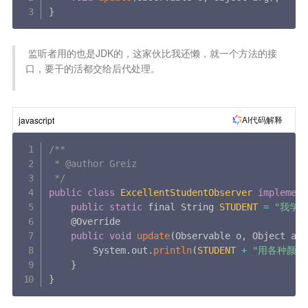
}
 监听者用的也是JDK的，这家伙比我还懒，就一个方法的接
口，要干的活都交给后代处理。

AI代码解释
javascript
/**

 * @author Greiz

 */
public
class
ExcellentStudentObserver
implement
public
static
 final String 
STUDENT
=
"我学霸
    @Override

public
void
update
(
Observable o
,
 Object arg
        System
.
out
.
println
(
STUDENT
+
"用各种颜色
}
}