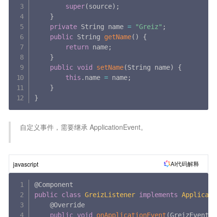
super
(
source
)
;
}
private
 String name 
=
"Greiz"
;
public
 String 
getName
(
)
{
return
 name
;
}
public
void
setName
(
String name
)
{
this
.
name 
=
 name
;
}
}
 自定义事件，需要继承 ApplicationEvent。

AI代码解释
javascript
public
class
GreizListener
implements
Applicati
    @Override

public
void
onApplicationEvent
(
GreizEvent e