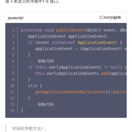
接下来进入时序图中1-6 接口。
AI代码解释
javascript
protected
void
publishEvent
(
Object event
,
 @Null
   ApplicationEvent applicationEvent
;
if
(
event 
instanceof
ApplicationEvent
)
{
      applicationEvent 
=
(
ApplicationEvent
)
 eve
}
...
 省略代码

if
(
this
.
earlyApplicationEvents 
!=
null
)
{
this
.
earlyApplicationEvents
.
add
(
applicati
}
else
{
getApplicationEventMulticaster
(
)
.
multicas
}
...
}
 对应时序图方法1， 