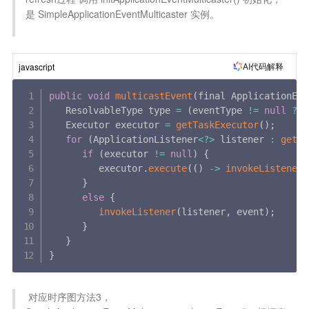
是 SimpleApplicationEventMulticaster 实例。

AI代码解释
javascript
public
void
multicastEvent
(
final ApplicationEve
   ResolvableType type 
=
(
eventType 
!=
null
?
 e
   Executor executor 
=
getTaskExecutor
(
)
;
for
(
ApplicationListener
<
?
>
 listener 
:
getAp
if
(
executor 
!=
null
)
{
         executor
.
execute
(
(
)
-
>
invokeListener
(
}
else
{
invokeListener
(
listener
,
 event
)
;
}
}
}
 对应时序图方法3，