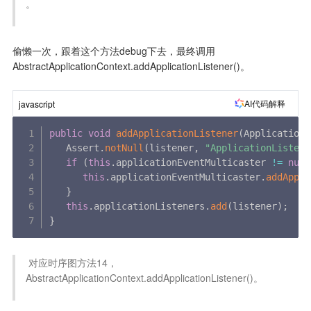
。

偷懒一次，跟着这个方法debug下去，最终调用
AbstractApplicationContext.addApplicationListener()。
AI代码解释
javascript
public
void
addApplicationListener
(
ApplicationL
   Assert
.
notNull
(
listener
,
"ApplicationListene
if
(
this
.
applicationEventMulticaster 
!=
null
this
.
applicationEventMulticaster
.
addAppli
}
this
.
applicationListeners
.
add
(
listener
)
;
}
 对应时序图方法14，
AbstractApplicationContext.addApplicationListener()。
