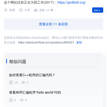
这个网站目前正在为我工作(2017)：
https://godbolt.org/
收藏
分享
票数 14
EN
查看全部
11
条回答
页面原文内容由
Stack Overflow
提供。腾讯云小微IT领域专用引擎提供翻译支持
原文链接：
https://stackoverflow.com/questions/840321
复制
相似问题
如何查看C++程序的汇编代码？
如何
14
0
3
查看AVR汇编程序"hello world“代码
查看e
2
6
1