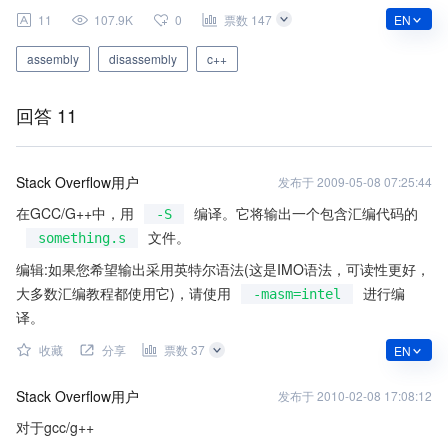
EN
11
107.9K
0
票数 147
assembly
disassembly
c++
回答 11
Stack Overflow用户
发布于
2009-05-08 07:25:44
在GCC/G++中，用
编译。它将输出一个包含汇编代码的
-S
文件。
something.s
编辑:如果您希望输出采用英特尔语法(这是IMO语法，可读性更好，
大多数汇编教程都使用它)，请使用
进行编
-masm=intel
译。
收藏
分享
票数 37
EN
Stack Overflow用户
发布于
2010-02-08 17:08:12
对于gcc/g++