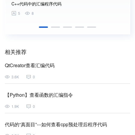
C++代码中的汇编程序代码
C++
5
8
5
相关推荐
QtCreator查看汇编代码
3.6K
0
【Python】查看函数的汇编指令
1.9K
0
代码的“真面目”---如何查看cpp预处理后程序代码