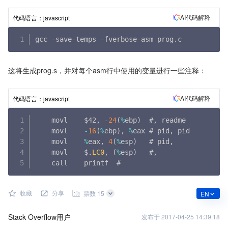
AI代码解释
代码语言：
javascript
gcc 
-
save
-
temps 
-
fverbose
-
asm prog
.
c
这将生成prog.s，并对每个asm行中使用的变量进行一些注释：
AI代码解释
代码语言：
javascript
    movl    $42
,
-
24
(
%
ebp
)
  #
,
 readme

    movl    
-
16
(
%
ebp
)
,
%
eax # pid
,
 pid

    movl    
%
eax
,
4
(
%
esp
)
   # pid
,
    movl    $
.
LC0
,
(
%
esp
)
   #
,
    call    printf  #
收藏
分享
票数 15
EN
Stack Overflow用户
发布于
2017-04-25 14:39:18