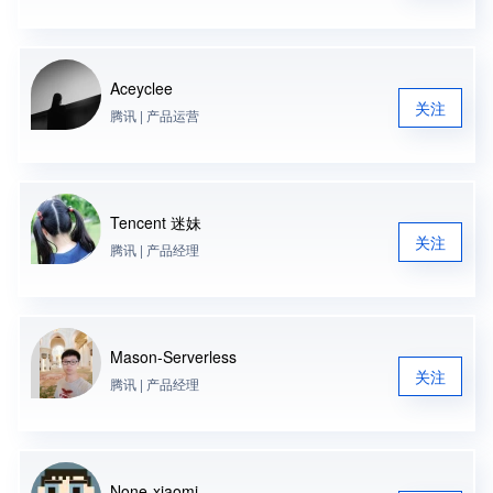
Aceyclee
关注
腾讯 | 产品运营
Tencent 迷妹
关注
腾讯 | 产品经理
Mason-Serverless
关注
腾讯 | 产品经理
None-xiaomi