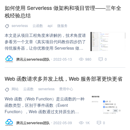
如何使用 Serverless 做架构和项目管理——三年全
栈经验总结
serverless
云函数
api
微服务
本文是从项目工程角度来讲解的，技术角度请
参看另一个文章《真实项目代码教你四步扔了
传统服务器，让你优雅使用 Serverless 做全
栈开发》
腾讯云serverless团队
2022-05-13
980
0
（https://zhuanlan.zhihu.com/p/493447018)
本文汇总了我的多个 Serverless 的全栈项目
实际开发的经验，主要针对中小型项目。可以
Web 函数请求多并发上线，Web 服务部署更快更省
直接使用我的经验，或者根据实际情况再做调
整。 第一步：决策 Serverless 项目管理的艺
网站
云函数
serverless
费用中心
术体现在如何在限定条件下发挥优势、规避劣
Web 函数（Web Function）是云函数的一种
势，因此我们需要先确定中小项目里
函数类型，区别于事件函数（Event
Serverless 的优劣
Function），Web 函数通过支持原生的
HTTP/WebSocket 协议，兼容任意一种原生
腾讯云serverless团队
2022-05-09
1K
0
Web 框架编写的 Web 服务，无需改造即可将