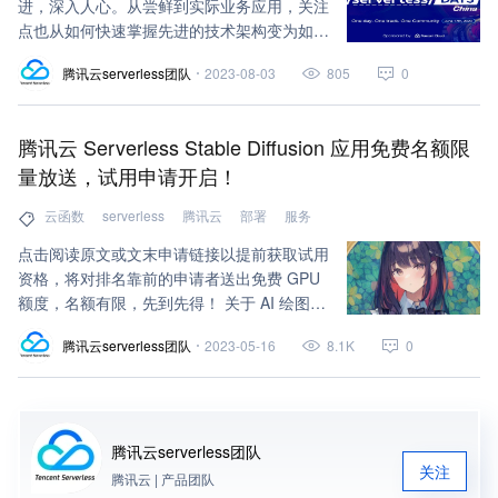
进，深入人心。从尝鲜到实际业务应用，关注
点也从如何快速掌握先进的技术架构变为如何
帮助业务提升研发效能、控制成本预算。
腾讯云serverless团队
2023-08-03
805
0
Serverless 也从开发者的低门槛用云神器，
变为企业的降本增效必选项。
腾讯云 Serverless Stable Diffusion 应用免费名额限
量放送，试用申请开启！
云函数
serverless
腾讯云
部署
服务
点击阅读原文或文末申请链接以提前获取试用
资格，将对排名靠前的申请者送出免费 GPU
额度，名额有限，先到先得！ 关于 AI 绘图与
Stable Diffusion 相信不少小伙伴对 Stable
腾讯云serverless团队
2023-05-16
8.1K
0
Diffsuion 或 AI 绘画技术早已有所耳闻。仅需
输入提示词，就可以控制 SD 模型快速生成一
批又一批精美图片。在过去的一段时间里，
Stable Diffusion 在人物生成、场景生成、媒
资生成、设计素材生成、游戏材质生成等领
腾讯云serverless团队
关注
域，都展现出了极大的潜力与令人惊艳的效
腾讯云 | 产品团队
果。 （Stable Diffsuion