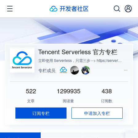
Tencent Serverless 官方专栏
立即使用 Serverless，只需三步 --> https://serverless.cloud.tencent.com/
专栏成员
522
1299935
438
文章
阅读量
订阅数
订阅专栏
申请加入专栏