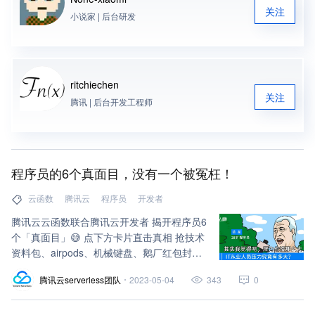
关注
小说家 | 后台研发
ritchiechen
关注
腾讯 | 后台开发工程师
程序员的6个真面目，没有一个被冤枉！
云函数
腾讯云
程序员
开发者
腾讯云云函数联合腾讯云开发者 揭开程序员6
个「真面目」😅 点下方卡片直击真相 抢技术
资料包、airpods、机械键盘、鹅厂红包封
面... 数量有限，先到先得！
腾讯云serverless团队
2023-05-04
343
0