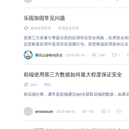
乐固加固常见问题
移动应用安全
应用安全开发
若第三方杀毒引擎提示您的应用存在安全风险，应用安全则
议您检查应用中是否存在违规行为。若您将该应用发布出去
用，加固能否成功并非最核心要素，因为渠道分发、用户手
腾讯云@移动安全
2019-08-16
7.9K
1
可能被各分发市场、用户手机上安装的安全软件采信。该类
去，而非无法加固。
前端使用第三方数据如何最大程度保证安全
json
网站
前后端分离，通常是前端通过api去获取后端的数据，如果
whileideath
2019-08-16
781
0