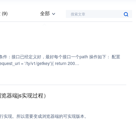
(9)
全部
搜索文章
)
php (1)
访问管理 (1)
条件：接口已经定义好，最好每个接口一个path 操作如下： 配置
'{"code":0,"path":"$request_uri"}'; } if ($request_uri = '/ty/v1/upload'){ return
有奖体验 | 成为 Agent Bucket 首批
浏览器端js实现过程）
锁 AI Agent 原生存储能力
端进行实现。所以需要变成浏览器端的可实现版本。