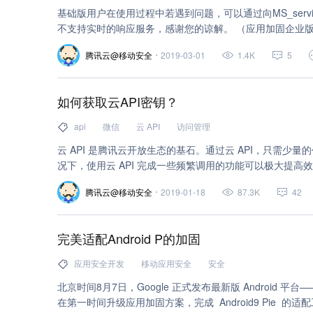
基础版用户在使用过程中若遇到问题，可以通过向MS_servi
不支持实时的响应服务，感谢您的
腾讯云@移动安全
2019-03-01
1.4K
5
如何获取云API密钥？
api
微信
云 API
访问管理
云 API 是腾讯云开放生态的基石。通过云 API，只需少
况下，使用云 API 完成一些频繁调用的功能可以极大提高效
能，实现更高级的功能，易于自动化， 易于远程调用， 兼
腾讯云@移动安全
2019-01-18
87.3K
42
步骤：
完美适配Android P的加固
应用安全开发
移动应用安全
安全
北京时间8月7日，Google 正式发布最新版 Android 平台——
在第一时间升级应用加固方案，完成 Android9 Pie 的适