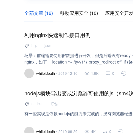
全部文章 (16)
移动应用安全 (10)
应用安全开发 
安全 (7)
json (2)
api (2)
网站 (2)
云 API (1
利用nginx快速制作接口用例
javascript (1)
node.js (1)
打包 (1)
nginx (1)
http
json
http (1)
underscore (1)
微信 (1)
场景：前端需要使用假数据进行开发，但是后端没有ready 
nginx，如下： location ^~ /ty/v1/ { proxy_redirect off; if ($request_uri = '/ty/v1/getkey'){ return 200
whileideath
2019-12-10
1.9K
0
nodejs模块导出变成浏览器可使用的js（sm4
node.js
打包
有一些实现是依赖nodejs的能力来完成的，没有浏览器
whileideath
2019-09-29
4K
0