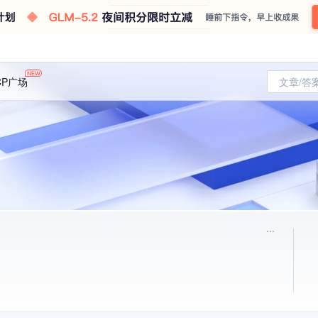
CP广场
文章/答