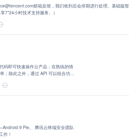
ce@tencent.com邮箱反馈，我们收到后会排期进行处理。基础版暂
谅解。 （应用加固企业版享7*24小时技术支持服务。）
量的代码即可快速操作云产品；在熟练的情
率；除此之外，通过 API 可以组合功
容性强，对系统要求低。以下是具体操作
Android 9 Pie。 腾讯云终端安全团队
配工作！