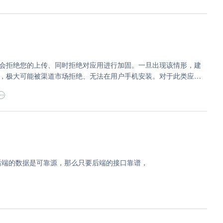
会拒绝您的上传、同时拒绝对应用进行加固。一旦出现该情形，建
，极大可能被渠道市场拒绝、无法在用户手机安装。对于此类应
机都会有类似的安全扫描，应用安全采信的第三方杀毒引擎也极有
应用正真的问题在于，很难发布到正规市场、安装到用户手机上
后端的数据是可靠源，那么只要后端的接口靠谱，