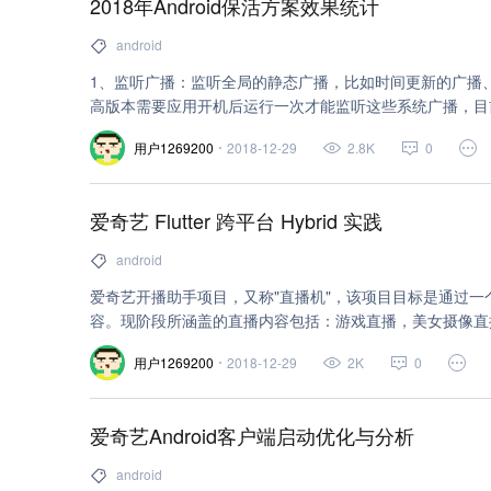
2018年Android保活方案效果统计
么是IMSI？ 国际移动用户识别码（IMSI：International Mobi
存在SIM卡中，可用于区别移动用户的有效信息。其总长度不超过
android
Integrate circuit card identity 集成电路
1、监听广播：监听全局的静态广播，比如时间更新的广播、
性，类似于手机的序列号，仅仅指向一张手机卡。共有20
高版本需要应用开机后运行一次才能监听这些系统广播，目
代码：比如中国移动的为：898600；中国联通的为：89860
动保活的前台服务）
用户1269200
2018-12-29
2.8K
0
爱奇艺 Flutter 跨平台 Hybrid 实践
android
爱奇艺开播助手项目，又称"直播机"，该项目目标是通过
容。现阶段所涵盖的直播内容包括：游戏直播，美女摄像直
播数量最多，3种推流模式所涉及的推流SDK基本一致，推
用户1269200
2018-12-29
2K
0
爱奇艺Android客户端启动优化与分析
android