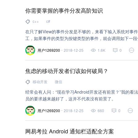
你需要掌握的事件分发高阶知识
c++
c#
在只了解View的事件分发是不够的，来看下输入系统对事件的
工，如果事件的类型为按键类型的事件，就会调用如下一段
frameworks/native/services/inputflinger/InputDispatcher.c
用户1269200
2018-12-25
1.6K
0
焦虑的移动开发者们该如何破局？
移动开发
微信
经常会有人问：“现在学习Android开发还有前景？”我的
员的要求越来越好了，这并不代表没有前景了。
用户1269200
2018-12-25
660
0
网易考拉 Android 通知栏适配全方案