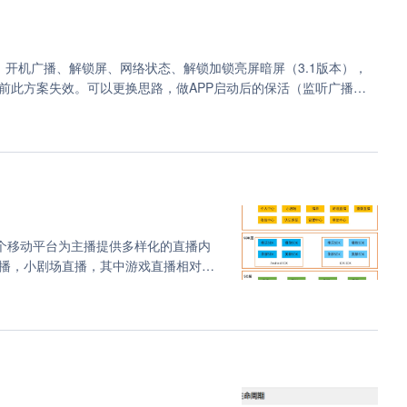
le Subscriber Identification Number）是区别移动用户的标志，储
15位，同样使用0～9的数字。 什么是ICCID？ ICCID：
卡识别码（固化在手机SIM卡中），简单来说就是SIM卡序列号，它拥有独一无二的特
开机广播、解锁屏、网络状态、解锁加锁亮屏暗屏（3.1版本），
位数字组成，不同运营商编码格式不一样。并且前六位数字为运营商
前此方案失效。可以更换思路，做APP启动后的保活（监听广播启
1，中国电信的为：898603。
一个移动平台为主播提供多样化的直播内
播，小剧场直播，其中游戏直播相对主
流逻辑存在部分差异。