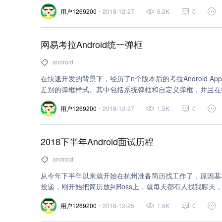
用户1269200
2018-12-27
6.3K
0
网易考拉Android统一弹框
android
在快速开发的背景下，经历了n个版本后的考拉Android 
差别的弹框样式。其中包括系统弹框和自定义弹框，并且在
IllegalArgumentException的异常，而现有的解决方法是
用户1269200
2018-12-27
1.5K
0
法，这种方式效率不高，而且覆盖不全，开发过程中容易遗漏。
工具虽然功能强大，能构造各种弹框，但是使用复杂，样式
要一款样式统一、show和dismiss安全、调用简单、构造
2018下半年Android面试历程
android
从今年下半年以来就开始在杭州准备简历找工作了，原因基
投递，刚开始把简历放到Boss上，就每天都有人找我聊天，
易的，但是只是想找一个技术底蕴比较强，业务规模比较成
用户1269200
2018-12-25
1.6K
0
越高，如果简历写得一般，没什么亮点，基本投的简历就石