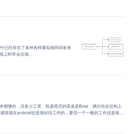
App中已经存在了各种各样看似相同却各有
线上时常会出现
通过工具类来保护调用show和dismiss方
另外现有的Builder方式的弹框构造
逻辑耦合，使用成本太高。于是，便需
方便的统一弹框工具。
本都懂的，没多少工资，投递简历的渠道是Boss，偶尔也在拉钩上
感觉现在android还是很好找工作的，要找一个一般的工作还是很容
熟的公司还是有一定的难度的，现在基本规模大的公司要求也越来
沉大海了，连面试的机会也难有。