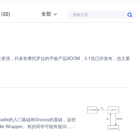
 (32)
全部
搜索文章
编程算法 (7)
)
安全 (4)
更强，代表有摩托罗拉的平板产品XOOM，3.1也已经发布，也主要
os (2)
(2)
习 (1)
y (1)
e (1)
git (1)
dle的入门基础和Groovy的基础，这些
处理 (1)
le Wrapper。有的同学可能有疑问，你
pper可以更好的理解Gradle，Gradle
 (1)