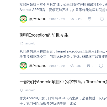
互联网领域里有个八秒定律，如果网页打开时间超过8秒，便
Android APP而言，要求更加严格，如果系统无响应时间
制关闭，因此，启动时间作为一个重要的性能指标，关系着
用户1269200
2018-12-29
2.2K
0
聊聊Exception的前世今生
android
从问题的深入程度而言，kernel exception已经深入到lin
块直接和驱动交互，问题比较复杂，不像JE和NE可以直接抓一些Ex
来一些，但是不全，解决的问题依赖的方面太多：kernel
用户1269200
2018-12-29
986
0
较多，不像软件层面的单一化。 本文我们不过多讨论KE的问题
现的来分析一下Android源码这方面是如何做的。
一起玩转Android项目中的字节码（Transfor
android
作为Android开发，日常写Java代码之余，是否想过，玩玩c
手，我们可以做很多好玩的事情，比如：