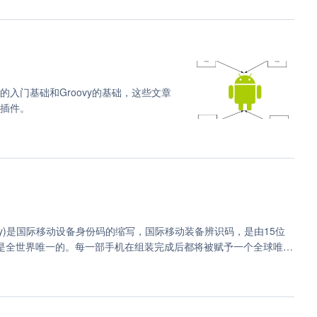
shell (1)
1)
nat (1)
dao (1)
e的入门基础和Groovy的基础，这些文章
的插件。
pment Identity)是国际移动设备身份码的缩写，国际移动装备辨识码，是由15位
码是全世界唯一的。每一部手机在组装完成后都将被赋予一个全球唯一
商所记录。IMEI码由GSM（全球移动通信协会）统一分配，授权
位数（TAC，Type ApprovalCode)是"型号核准号码"，一般代
ode)是"最后装配号"，一般代表产地。 3、之后的6位数（SNR)是"串号"，
检验码，备用。 一般在Android手机上可以在关于手机里面查看到 什