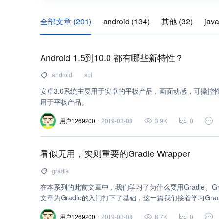
全部文章 (201)
android (134)
其他 (32)
java
api (20)
reactnative (9)
gradle (9)
react (7)
Android 1.5到10.0 都有哪些新特性？
http (6)
开源 (6)
jvm (6)
xml (4)
数据库 (4
android
api
https (4)
系统架构 (4)
go (3)
github (3)
安卓3.0系统主要用于安卓的平板产品，画面动感，可操控性
windows server (3)
kotlin (3)
人脸识别 (2)
i
用于平板产品。
node.js (2)
webview (2)
apache (2)
人工智能 
用户1269200
2019-03-08
3.9K
0
移动开发 (2)
windows (2)
官方文档 (1)
机器学
看似无用，实则重要的Gradle Wrapper
c++ (1)
javascript (1)
c# (1)
html (1)
jquer
gradle
access (1)
mvc (1)
打包 (1)
ide (1)
eclips
在本系列的此前文章中，我们学习了为什么要用Gradle、Gra
搜索引擎 (1)
linux (1)
容器镜像服务 (1)
图像
文章为Gradle的入门打下了基础，这一篇我们接着学习Grad
不是要讲Android Gradle嘛，讲这个干啥？了解Gradle Wra
网站 (1)
存储 (1)
游戏 (1)
分布式 (1)
自动化
用户1269200
2019-03-08
8.7K
0