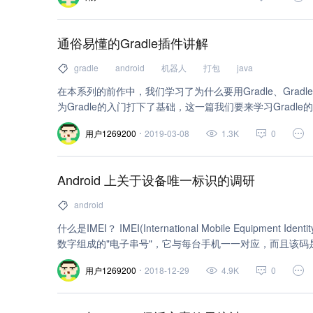
Wrapper在日常开发中看似“不起眼”，实则超级重要。
网络安全 (1)
jdk (1)
erp (1)
jdbc (1)
power
通俗易懂的Gradle插件讲解
微信 (1)
机器人 (1)
数据处理 (1)
数据可视化 (
gradle
android
机器人
打包
java
腾讯云开发者社区 (1)
unicode (1)
groovy (1)
在本系列的前作中，我们学习了为什么要用Gradle、Gradl
为Gradle的入门打下了基础，这一篇我们要来学习Gradle
用户1269200
2019-03-08
1.3K
0
Android 上关于设备唯一标识的调研
android
什么是IMEI？ IMEI(International Mobile Equi
数字组成的"电子串号"，它与每台手机一一对应，而且该
的一组号码，这个号码从生产到交付使用都将被制造生产的厂
用户1269200
2018-12-29
4.9K
0
BABT（英国通信认证管理委员会）审受。 IMEI组成为： 1、前6
表机型。 2、接着的2位数（FAC，Final Assembly C
一般代表生产顺序号。 4、最后1位数（SP)通常是"0"，为