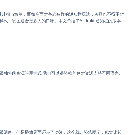
tion的设计相当简单，而如今面对各式各样的通知栏玩法，谷歌也不得不对
，试图迎合更多人的口味。本文总结了Android 通知栏的版本迭
解决技巧，特别的，对于大众期盼的Android 8.0的到来，通知
id有很独特的资源管理方式,我们可以很轻松的创建资源支持不同语言.
很清楚，但是播放界面还带了动效，这个就比较炫酷了，感觉比较