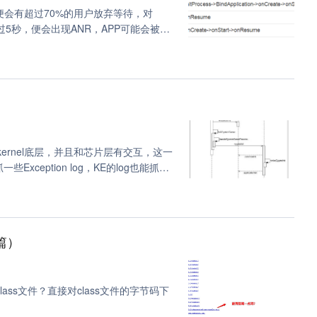
会有超过70%的用户放弃等待，对
超过5秒，便会出现ANR，APP可能会被强
用户的第一体验。
ux kernel底层，并且和芯片层有交互，这一
ception log，KE的log也能抓上
层、芯片层、驱动层等等，考虑的因素比
，从Exception的抓取调用是如何实
m篇）
lass文件？直接对class文件的字节码下