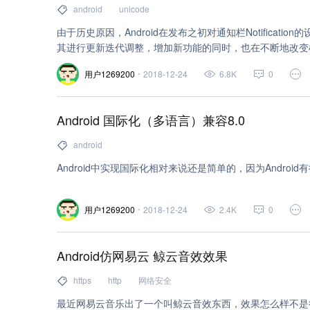
android
unicode
由于历史原因，Android在发布之初对通知栏Notifica
其进行更新迭代调整，增加新功能的同时，也在不断地改变样式
代过程，在通知栏开发过程中所遇到的各种各样的坑，以及一些
用户1269200
2018-12-24
6.8K
0
栏又会发生怎样的改变呢？接下来一一进行介绍。
Android 国际化（多语言）兼容8.0
android
Android中实现国际化相对来说还是简单的，因为Andro
用户1269200
2018-12-24
2.4K
0
Android仿网易云 鲸云音效效果
https
http
网络安全
最近网易云音乐出了一个叫鲸云音效东西，效果怎么样不是