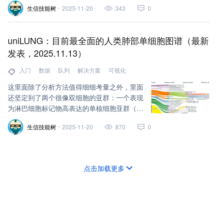
生信技能树
2025-11-20
343
0
uniLUNG：目前最全面的人类肺部单细胞图谱（最新
发表，2025.11.13）
入门
数据
队列
解决方案
可视化
这里面除了分析方法值得细细考量之外，里面
还坚定到了两个很像双细胞的亚群：一个表现
为淋巴细胞标记物高表达的单核细胞亚群（命
名为Lym-单核细胞），另一个则是富含T细胞
生信技能树
2025-11-20
870
0
标记物的B细胞亚群（命名为T样B细胞）。
点击加载更多