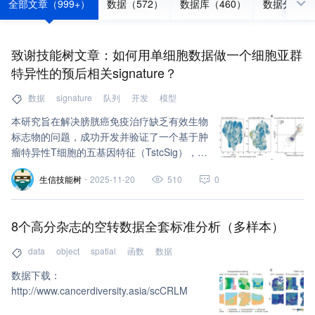
全部文章（999+）
数据（572）
数据库（460）
数据分析（3
致谢技能树文章：如何用单细胞数据做一个细胞亚群
特异性的预后相关signature？
数据
signature
队列
开发
模型
本研究旨在解决膀胱癌免疫治疗缺乏有效生物
标志物的问题，成功开发并验证了一个基于肿
瘤特异性T细胞的五基因特征（TstcSig），用
于预测患者对免疫治疗的反应和预后。基于单
生信技能树
2025-11-20
510
0
细胞测序数据，鉴定出与肿瘤特异性T细胞相
关的关键基因。构建了一个包含 VAMP5,
TIGIT, LCK, CD27, CACYBP 五个基因的预测
8个高分杂志的空转数据全套标准分析（多样本）
模型（TstcSig）。TstcSig在多个独立的免疫
治疗队列中均能有效预测患者的治疗结果。
data
object
spatial
函数
数据
数据下载：
http://www.cancerdiversity.asia/scCRLM