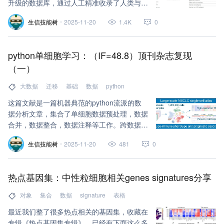
升级的数据库，通过人工精准收录了人类与小
鼠不同组织中经实验验证的各种细胞类型标记
生信技能树
2025-11-20
1.4K
0
物。相较于旧版1.0，本次更新新增了36,300
条组织-细胞类型-标记物对应条目、474种组
织、1901种细胞类型及4566个标记物。当前
python单细胞学习：（IF=48.8）顶刊杂志复现
版本共涵盖26,915个细胞标记物、2578种细
（一）
胞类型及656类组织，累计形成83,361条组
织-细胞类型-标记物对应关系条目。对应的两
大数据
迁移
基础
数据
python
个文献：
这篇文献是一篇机器典范的python流派的数
据分析文章，集合了单细胞数据预处理，数据
合并，数据整合，数据注释等工作。跨数据集
和大数据量！应该有很多细节值得学习，更特
生信技能树
2025-11-20
481
0
别的是注释工作，做这样的一个大数据量的图
谱类细胞类型注释，可以看看里面到底是如何
处理各种分析细节的！
热点基因集：中性粒细胞相关genes signatures分享
对象
集合
数据
signature
表格
最近我们整了很多热点相关的基因集，收藏在
专辑《热点基因集专辑》，已经有下面这么多