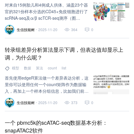
对来自15例胎儿和4例成人供体、涵盖23个器
官的321份样本分选的CD45+免疫细胞进行了
scRNA-seq及α/β scTCR-seq测序（图
1A）：
生信技能树
2025-11-20
364
0
转录组差异分析算法显示下调，但表达值却显示上
调，为什么呢？
模型
数据
算法
count
list
首先使用edgeR算法做一个差异表达分析，这
里你可以使用任何一个count矩阵作为数据输
入，再加上一个样本分组信息，比如我们前面
用的：
生信技能树
2025-11-20
373
0
一个 pbmc5k的scATAC-seq数据基本分析：
snapATAC2软件