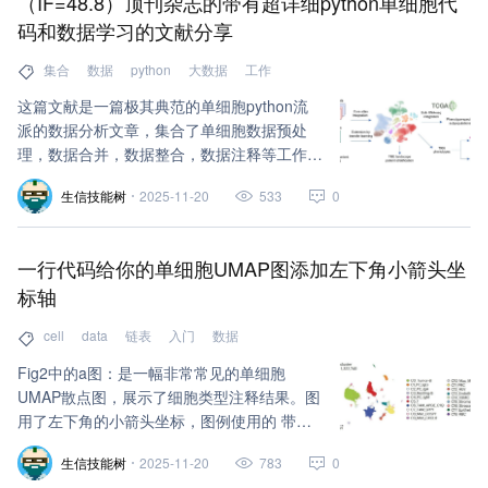
（IF=48.8）顶刊杂志的带有超详细python单细胞代
码和数据学习的文献分享
集合
数据
python
大数据
工作
这篇文献是一篇极其典范的单细胞python流
派的数据分析文章，集合了单细胞数据预处
理，数据合并，数据整合，数据注释等工作。
跨数据集和大数据量！应该有很多细节值得学
生信技能树
2025-11-20
533
0
习，更特别的是注释工作，做这样的一个大数
据量的图谱类细胞类型注释，可以看看里面到
底是如何处理各种分析细节的！
一行代码给你的单细胞UMAP图添加左下角小箭头坐
标轴
cell
data
链表
入门
数据
Fig2中的a图：是一幅非常常见的单细胞
UMAP散点图，展示了细胞类型注释结果。图
用了左下角的小箭头坐标，图例使用的 带外
圈的小圆点并经过了精细调整。
生信技能树
2025-11-20
783
0