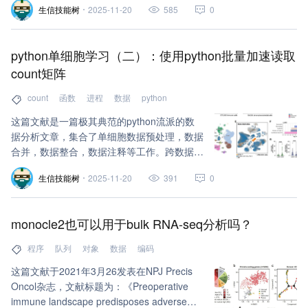
生信技能树
2025-11-20
585
0
段通过ChIP-seq标准化处理流程中的各项过
滤标准时，即被判定为可用片段。该指标用于
评估ChIP-seq数据。
python单细胞学习（二）：使用python批量加速读取
count矩阵
count
函数
进程
数据
python
这篇文献是一篇极其典范的python流派的数
据分析文章，集合了单细胞数据预处理，数据
合并，数据整合，数据注释等工作。跨数据集
和大数据量！应该有很多细节值得学习，更特
生信技能树
2025-11-20
391
0
别的是注释工作，做这样的一个大数据量的图
谱类细胞类型注释，可以看看里面到底是如何
处理各种分析细节的！
monocle2也可以用于bulk RNA-seq分析吗？
程序
队列
对象
数据
编码
这篇文献于2021年3月26发表在NPJ Precis
Oncol杂志，文献标题为：《Preoperative
immune landscape predisposes adverse