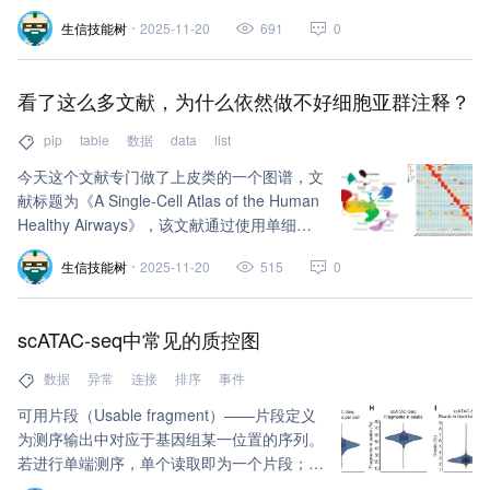
生信技能树
2025-11-20
691
0
看了这么多文献，为什么依然做不好细胞亚群注释？
pip
table
数据
data
list
今天这个文献专门做了上皮类的一个图谱，文
献标题为《A Single-Cell Atlas of the Human
Healthy Airways》，该文献通过使用单细胞
RNA测序分析，研究沿气道分布的不同细胞
生信技能树
2025-11-20
515
0
群体及其转录变化。由此构建的细胞图谱中，
上皮细胞占很高比例（89.1%），免疫细胞
（6.2%）和基质细胞（4.7%），且这些细胞
scATAC-seq中常见的质控图
在气道的不同区域比例各异。
数据
异常
连接
排序
事件
可用片段（Usable fragment）——片段定义
为测序输出中对应于基因组某一位置的序列。
若进行单端测序，单个读取即为一个片段；若
进行双端测序，一对读取视为一个片段。当片