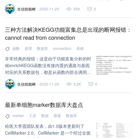
outcomes in hepatocellular carcinoma
生信技能树
2025-11-20
359
0
patients with liver transplantation》。
三种方法解决KEGG功能富集总是出现的断网报错：
cannot read from connection
函数
原理
数据库
connection
表格
非常经典的报错：这是由于功能富集分析的时
候enrichKEGG函数没有接内置的通路与基因
对应的关系数据包，都是从函数内部去调用
KEGG网址在线去读数据的原因，遇到网络不
生信技能树
2025-11-20
3.2K
0
好极其容易断联！
最新单细胞marker数据库大盘点
marker
工具
数据
搜索
数据库
哈医大李霞团队发表，由1.0版本更新到了
CellMarker 2.0。CellMarker 是一个经过全面