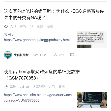
这次真的是Y叔的锅了吗：为什么KEGG通路富集结
果中的分类有NA呢？
入门
源码
na
函数
基础
官网：
https://www.genome.jp/kegg/pathway.html
生信技能树
2025-11-20
266
0
使用python读取疑难杂症的单细胞数据
（GSM7870858）
系统
python
人工智能
入门
数据
https://www.ncbi.nlm.nih.gov/geo/query/acc.
cgi?acc=GSM7870858