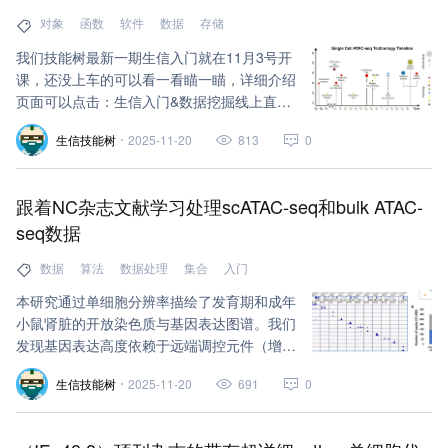
对象
函数
软件
数据
存储
我们技能树最新一期生信入门就在11月3号开
课，还没上车的可以看一看瞄一瞄，详细介绍
页面可以点击：生信入门&数据挖掘线上直播
课11月班，完全适合0基础小白。
生信技能树
2025-11-20
813
0
跟着NC杂志文献学习处理scATAC-seq和bulk ATAC-
seq数据
数据
算法
数据处理
集合
入门
本研究通过单细胞分辨率描绘了发育期和成年
小鼠肾脏的开放染色质与基因表达图谱。我们
发现基因表达高度依赖于远端调控元件（增强
子），揭示了肾脏细胞中关键细胞类型特异性
生信技能树
2025-11-20
691
0
转录因子及主要基因调控网络。