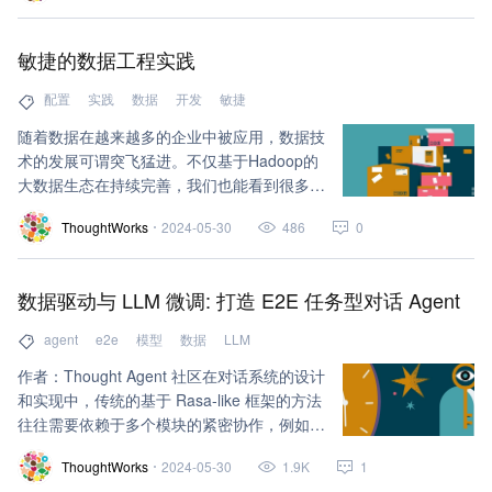
敏捷的数据工程实践
配置
实践
数据
开发
敏捷
随着数据在越来越多的企业中被应用，数据技
术的发展可谓突飞猛进。不仅基于Hadoop的
大数据生态在持续完善，我们也能看到很多新
兴的分布式技术如潮水般涌现。
ThoughtWorks
2024-05-30
486
0
数据驱动与 LLM 微调: 打造 E2E 任务型对话 Agent
agent
e2e
模型
数据
LLM
作者：Thought Agent 社区在对话系统的设计
和实现中，传统的基于 Rasa-like 框架的方法
往往需要依赖于多个模块的紧密协作，例如我
们在之前的文章中提到的基于大模型（LLM）
ThoughtWorks
2024-05-30
1.9K
1
构建的任务型对话 Agent，Thought Agent，