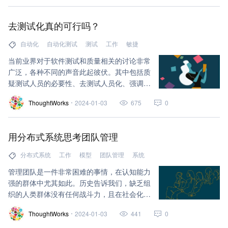
成本低，可重复，即抛的能力像云上的资源，
这段代码不合适？扔掉好了，重新生成一段。
去测试化真的可行吗？
很自然就会想到，是不是也不需要这么多精兵
强将了，程序员们也很担心这一点。
自动化
自动化测试
测试
工作
敏捷
当前业界对于软件测试和质量相关的讨论非常
广泛，各种不同的声音此起彼伏。其中包括质
疑测试人员的必要性、去测试人员化、强调测
试技术化和工程化、探讨测试与质量的协同作
ThoughtWorks
2024-01-03
675
0
用、讨论敏捷测试、持续测试以及全程自动化
测试等等。
用分布式系统思考团队管理
分布式系统
工作
模型
团队管理
系统
管理团队是一件非常困难的事情，在认知能力
强的群体中尤其如此。历史告诉我们，缺乏组
织的人类群体没有任何战斗力，且在社会化生
产的过程中效率非常低下。
ThoughtWorks
2024-01-03
441
0