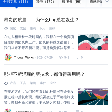
全部文章（913）
其他（175）
微服务（96）
腾讯云测试服
昂贵的质量——为什么bug总在发生？
测试
实践
重构
bug
编码
在过去相当长一段时间内，我都在一个负责项
目维护的团队内工作。团队的特殊之处在于，
我们从来不开发新功能，而是负责解决每天上
报的线上问题。这些 bug 无奇不有，从无法
ThoughtWorks
2024-07-29
548
0
打开页面到数据奇怪丢失，麻木早已经替代焦
虑成为了我们面对 bug 时的主要情绪。
那些不断涌现的新技术，都值得采用吗？
产品
工具
架构
事件
企业
在技术方面，我们经常看到两种情况在企业发
展过程中反复出现。组织要么过于严格控制决
策，抑制创新和转型；要么缺乏控制，使得技
术的管理变得非常困难，毕竟当轮子开始转
ThoughtWorks
2024-07-15
310
0