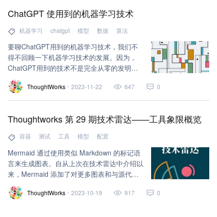
ChatGPT 使用到的机器学习技术
机器学习
chatgpt
模型
数据
算法
要聊ChatGPT用到的机器学习技术，我们不
得不回顾一下机器学习技术的发展。因为，
ChatGPT用到的技术不是完全从零的发明，
它也是站在巨人的肩膀上发展起来的。
ThoughtWorks
2023-11-22
647
0
Thoughtworks 第 29 期技术雷达——工具象限概览
容器
测试
工具
模型
配置
Mermaid 通过使用类似 Markdown 的标记语
言来生成图表。自从上次在技术雷达中介绍以
来，Mermaid 添加了对更多图表和与源代码
存储库、集成开发环境和知识管理工具集成的
ThoughtWorks
2023-10-19
917
0
支持。值得注意的是，它在 GitHub 和 GitLab
等流行源代码存储库中得到原生支持，从而可
以在 Markdown 文档中嵌入并轻松更新