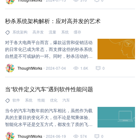
动，成本就会上升。
秒杀系统架构解析：应对高并发的艺术
系统架构
高并发
流量
系统
缓存
对于各大电商平台而言，爆款运营和促销活动
的日常化已成为常态，而支撑这些的秒杀系统
自然是不可或缺的一环。同时，秒杀活动的巨
大流量就像一头洪荒之兽，若控制不当，可能
ThoughtWorks
2024-07-04
1.6K
0
会冲击整个交易体系。因此，秒杀系统在交易
体系中便扮演着至关重要的角色。
当“软件定义汽车”遇到软件性能问题
软件
系统
性能
优化
汽车
当今的汽车与数年前的汽车相比，虽然作为载
具的主要目的变化不大，但不论是驾乘体验、
智能化水平还是交互方式，都发生了质的飞
跃。
ThoughtWorks
2024-06-19
574
0