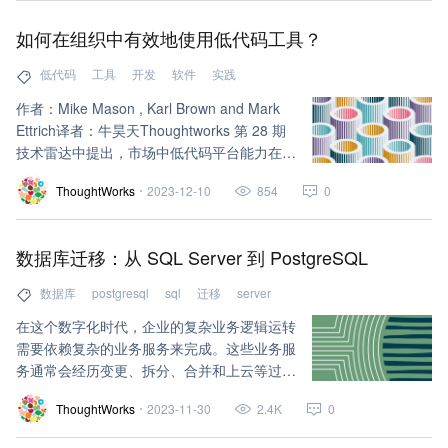
如何在组织中有效地使用低代码工具？
低代码
工具
开发
软件
实践
作者：Mike Mason , Karl Brown and Mark
Ettrich译者：牛昊天Thoughtworks 第 28 期
技术雷达中提出，市场中低代码平台能力在近
些年取得巨大进步，但依然主要集中在解决中
ThoughtWorks
2023-12-10
854
0
低复杂度场景问题，当面对复杂的业务场景
时，仍然存在一定的平台限制。所以建议企业
考虑采用低代码技术前，仔细深入评估自己的
数据库迁移：从 SQL Server 到 PostgreSQL
需求和低代码技术之间的平衡——有界限地使
用低代码平台。
数据库
postgresql
sql
迁移
server
在这个数字化时代，企业的复杂业务逻辑运转
需要依赖复杂的业务服务来完成。这些业务服
务通常会经历变更、拆分、合并和上云等过
程，最终与一些商业软件和云平台深度融合。
ThoughtWorks
2023-11-30
2.4K
0