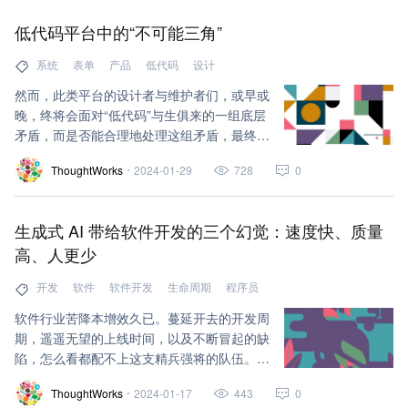
低代码平台中的“不可能三角”
系统
表单
产品
低代码
设计
然而，此类平台的设计者与维护者们，或早或
晚，终将会面对“低代码”与生俱来的一组底层
矛盾，而是否能合理地处理这组矛盾，最终决
定了此平台的发展前景。
ThoughtWorks
2024-01-29
728
0
生成式 AI 带给软件开发的三个幻觉：速度快、质量
高、人更少
开发
软件
软件开发
生命周期
程序员
软件行业苦降本增效久已。蔓延开去的开发周
期，遥遥无望的上线时间，以及不断冒起的缺
陷，怎么看都配不上这支精兵强将的队伍。生
成式AI 似乎带来了曙光，它的表现让人耳目
ThoughtWorks
2024-01-17
443
0
一新，不少人会这么想。它能自动生成代码，