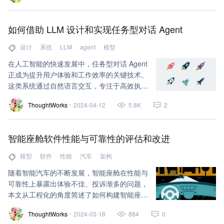
式”。此外，我们还有一些候选主题，既涉及
宏观层面、也关注具体实践。我们讨论了生成
如何借助 LLM 设计和实现任务型对话 Agent
式AI与普通AI(甚至统计技术)之间的区别。虽
然生成式AI显然是闪亮的新事物，但其实有些
设计
系统
LLM
agent
模型
问题更适合用非生成式AI技术来解决。
在人工智能的快速发展中，任务型对话 Agent
正成为提升用户体验和工作效率的关键技术。
这类系统通过自然语言交互，专注于高效执行
特定任务，如预订酒店或查询天气。尽管市场
ThoughtWorks
2024-04-12
5.8K
2
上的开源框架如 Rasa 和 Microsoft Bot
Framework 在对话理解和管理方面已经取得
了不错的进展，但仍存在一定的局限性，包括
智能座舱软件性能与可靠性的评估和改进
对大量领域数据的依赖、对固定模板的依赖，
以及在个性化服务和复杂任务处理方面的不
模型
软件
性能
汽车
架构
足。大型语言模型（LLM）的兴起为任务型对
随着智能汽车的不断发展，智能座舱在性能与
话 Agent 的设计和开发带来了新机遇。LLM
可靠性上暴露出体验不佳、投诉渐多的问题，
强大的语言理解和生成能力，能够有效提高对
本文从工程化的角度简述了如何构建智能座舱
话系统的准确性和用户体验。得益于这些特
软件的评估框架，以及如何持续改进其性能和
点，我们有机会进一步简化任务型对话 Agent
ThoughtWorks
2024-03-18
884
0
可靠性。
的开发流程，并显著提高开发效率。本文将重