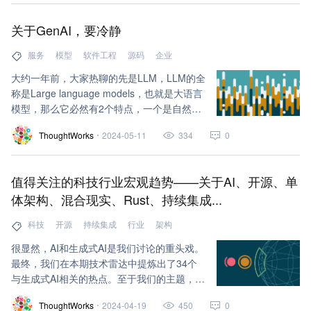
其由自然语言理解（NLU）、对话管理
（DM）和对话策略（DP）等模块共同协作组
关于GenAI，要冷静
成。这种模块化的设计虽然在理论上具有灵活
性，但在实践中却带来了诸多挑战，尤其是在
服务
模型
软件工程
源码
企业
系统集成、错误传播、维护更新以及开发门槛
大约一年前，大家热聊的先是LLM，LLM的全
等方面。
称是Large language models，也就是大语言
模型，那么它必然有2个特点，一个是自然语
言，第二个是大。随后它带来了一个效果，就
ThoughtWorks
2024-05-11
334
0
是能“生成”，可以像人一样发言，不过输出仅
限于文本，看起来能够自我输出和自我思考，
于是基于这个理念，AIGC这个概念应运而
值得关注的科技行业宏观趋势——关于AI、开源、单
生。
体架构、混合现实、Rust、持续集成...
科技
开源
持续集成
行业
架构
很显然，AI和生成式AI是我们讨论的重头戏。
最终，我们在本期技术雷达中提炼出了34个
与生成式AI相关的热点。至于我们的主题，有
两个是专门描述生成式AI的，包括“人工智能
ThoughtWorks
2024-04-19
450
0
助力软件开发团队”和“涌现的大语言架构模