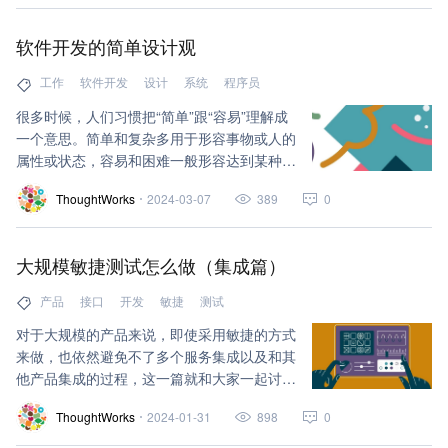
点介绍由 Gluon Meson 平台孵化的创新框架
——Thought Agent，探讨如何利用大型语言
软件开发的简单设计观
模型来设计和实现任务型对话 Agent 。该框
架已在一家大型银行的智能对话 Agent 项目
工作
软件开发
设计
系统
程序员
中得到成功应用。本文旨在为读者提供新的视
很多时候，人们习惯把“简单”跟“容易”理解成
角，帮助快速构建以 LLM 为辅助的任务型
一个意思。简单和复杂多用于形容事物或人的
Agent。
属性或状态，容易和困难一般形容达到某种目
标的过程。生活中经常听到这样的感慨：「人
ThoughtWorks
2024-03-07
389
0
活简单点真难啊！」、「系统一不小心就搞复
杂了」。这些感慨背后流露出一种心愿 -- 保
持简单。
大规模敏捷测试怎么做（集成篇）
产品
接口
开发
敏捷
测试
对于大规模的产品来说，即使采用敏捷的方式
来做，也依然避免不了多个服务集成以及和其
他产品集成的过程，这一篇就和大家一起讨论
一下在大规模敏捷测试中如何进行
ThoughtWorks
2024-01-31
898
0
SIT（System Integration Testing）集成测
试。