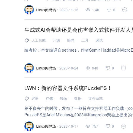
争，以及如今的电脑芯片市场上全是多核处理器的事实。接
线程 (1)
芯片 (1)
性能优化 (1)
优化 (1)
Linux阅码场
2023-11-16
1.4K
0
成百上千核的处理器了。有一个与多核匹配的词叫片上网络（Netw
的网络式互连结构，甚至有人预测未来将互连网集成到片上
终端 (1)
引眼球的，不过什么东西都得从实际出发，这篇文章也就简
生成式AI会帮助还是会伤害嵌入式软件开发人
及多核系统的挑战。
人工智能
开源
编码
工具
调试
编者按：本文编译自eetimes，作者Semir Haddad是Mic
Linux阅码场
2023-10-24
948
0
LWN：新的容器文件系统PuzzleFS！
容器
存储
镜像
数据
文件系统
差不多去年的时候，发布了一些旨在支持容器工作负载（contai
PuzzleFS是Ariel Miculas在2023年Kangrejo
点，包括一种新颖的压缩机制和使用Rust编写的实现。
Linux阅码场
2023-10-17
757
0