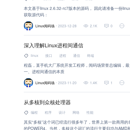
本文基于linux 2.6.32-rc7版本的源码， 因此请准备一份lin
性能测试 (1)
add (1)
alpha (1)
amd (1)
获取源代码：
bit (1)
buffer (1)
ci (1)
documentation (
Linux阅码场
2023-12-28
2.1K
0
exit (1)
facebook (1)
fetch (1)
flush (1)
io (1)
ld (1)
load (1)
location (1)
loc
深入理解Linux进程间通信
mask (1)
min (1)
mkdir (1)
mmap (1)
linux
接口
进程
通信
终端
程磊，某手机大厂系统开发工程师，阅码场荣誉总编辑，最大
performance (1)
pipeline (1)
pool (1)
p
一、进程间通信的本质
server (1)
size (1)
struct (1)
thread (1)
Linux阅码场
2023-11-20
1.4K
1
txt (1)
using (1)
worker (1)
编译 (1)
从多核到众核处理器
产品 (1)
定时器 (1)
基础 (1)
计算机 (1)
编程
程序
设计
网络
性能
监控 (1)
监控工具 (1)
脚本 (1)
接口 (1)
其实“多核”这个词已经流行很多年了，世界上第一款商用的非
设计 (1)
实践 (1)
调试 (1)
通信 (1)
的POWER4。当然，多核这个词汇的流行主要归功与AMD和In