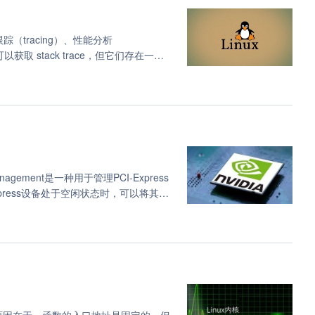
踪（tracing）、性能分析
获取 stack trace，但它们存在一些
ace 格式应运而生，希望解决其他技术的不足之
FMM+BPF 活动中就内核中的 SFrame 支持进
一个更加全面的关于 SFrame 的演讲
整体 stack trace 的其他方面。
r Management是一种用于管理PCI-Express
press设备处于空闲状态时，可以将其置
IDIA®）图形处理器有许多省电机制。
况下还会完全关闭芯片部分的时钟或电
™（NVIDIA®）GPU 的最低能耗状
现。这显然会影响功能。在关机状态下，
上没有运行任何工作负载的情况下才能进入
MIO) 访问之前，必须先重新开启 GPU