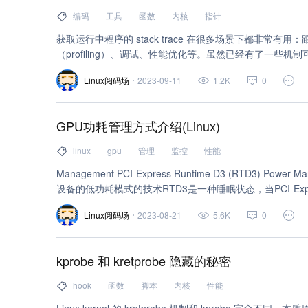
编码
工具
函数
内核
指针
获取运行中程序的 stack trace 在很多场景下都非常有用：跟
（profiling）、调试、性能优化等。虽然已经有了一些机制可以
缺点。于是"Simple Frame"（SFrame） stack tr
Linux阅码场
2023-09-11
1.2K
0
处。今年五月，Steve Rostedt 和 Indu Bhagat 在 LS
行了演讲；几天后，Bhagat 在温哥华的北美开源峰会上做了
（YouTube 上有视频）。第二个演讲可以帮助了解 SFrame 和
GPU功耗管理方式介绍(Linux)
linux
gpu
管理
监控
性能
Management PCI-Express Runtime D3 (RTD3) Powe
设备的低功耗模式的技术RTD3是一种睡眠状态，当PCI-Ex
于低功耗模式，以减少能源消耗和热量产生。英伟达™（NV
Linux阅码场
2023-08-21
5.6K
0
其中一些机制会降低芯片不同部分的时钟和电压，在某些情
源，但不会影响功能或继续运行，只是速度较慢。然而，英伟达
态需要关闭整个芯片的电源，通常是通过调用 ACPI 来实
kprobe 和 kretprobe 隐藏的秘密
GPU 无法运行任何功能。必须注意的是，只有在 GPU 
这种状态，而且在试图开始工作或进行任何内存映射 I/O (M
hook
函数
脚本
内核
性能
并恢复任何必要的状态。