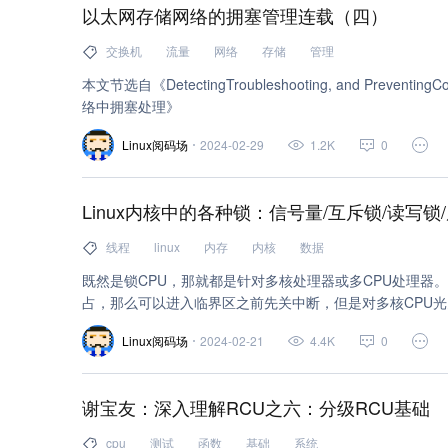
以太网存储网络的拥塞管理连载（四）
工作 (2)
架构 (2)
交换机 (2)
流量 (2)
交换机
流量
网络
存储
管理
对象存储 (1)
数字货币 (1)
iphone (1)
.
本文节选自《DetectingTroubleshooting, and PreventingCo
络中拥塞处理》
opengl (1)
makefile (1)
云数据库 Redis® 
Linux阅码场
2024-02-29
1.2K
0
memcached (1)
sql (1)
access (1)
深度
访问管理 (1)
腾讯云命令行工具 (1)
NAT 
Linux内核中的各种锁：信号量/互斥锁/读写锁
图像处理 (1)
DevOps 解决方案 (1)
高性能
线程
linux
内存
内核
数据
日志数据 (1)
企业 (1)
渲染 (1)
vr 视频
既然是锁CPU，那就都是针对多核处理器或多CPU处理器
占，那么可以进入临界区之前先关中断，但是对多核CPU光
分布式 (1)
自动化 (1)
压力测试 (1)
爬虫
中断只能使得当前CPU不会运行其它要进入临界区的程序，
Linux阅码场
2024-02-21
4.4K
0
程序。
gui (1)
yum (1)
面向对象编程 (1)
自动化
selenium (1)
uml (1)
大数据 (1)
nat (1)
谢宝友：深入理解RCU之六：分级RCU基础
腾讯云开发者社区 (1)
云计算 (1)
sdk (1)
cpu
测试
函数
基础
系统