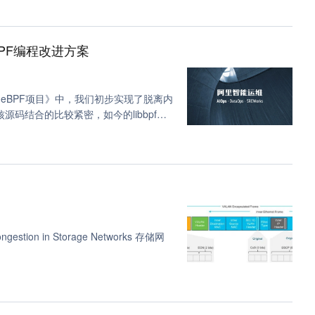
据分析 (4)
系统 (4)
BPF编程改进方案
)
nginx (3)
(3)
intel (3)
eBPF项目》中，我们初步实现了脱离内
核源码结合的比较紧密，如今的libbpf库
配置 (3)
 (2)
html (2)
centos (2)
运维 (2)
理服务 (2)
ngestion in Storage Networks 存储网
hook (2)
int (2)
编程 (2)
工具 (2)