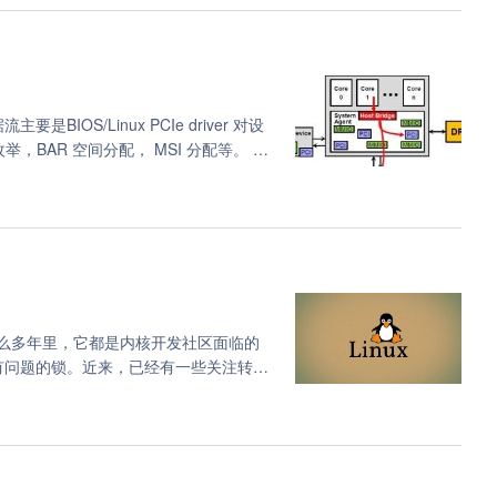
IOS/Linux PCIe driver 对设
，BAR 空间分配， MSI 分配等。 设
发起配置空间访问。 lspci / setpci 也是对应到配
那么多年里，它都是内核开发社区面临的
他有问题的锁。近来，已经有一些关注转向
ttom half lock），因为它可能会在实时系
新行动来减小这个锁的影响范围，该方法就是基于
！