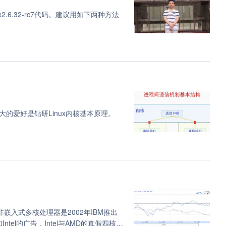
ux2.6.32-rc7代码。建议用如下两种方法
back (1)
1)
driver (1)
integration (1)
k (1)
ls (1)
monitor (1)
的爱好是钻研Linux内核基本原理。
roc (1)
scale (1)
touch (1)
并发 (1)
测试 (1)
加密 (1)
镜像 (1)
嵌入式多核处理器是2002年IBM推出
文件系统 (1)
tel的广告，Intel与AMD的真假四核之