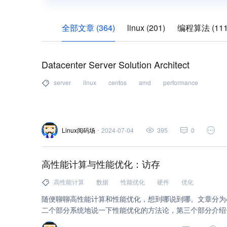
全部文章 (364)
linux (201)
编程算法 (111
网络安全 (41)
kernel (39)
https (38)
no
Datacenter Server Solution Architect
unix (29)
打包 (21)
api (21)
arm (20)
server
linux
centos
amd
performance
开源 (19)
c++ (18)
http (18)
数据结构 (
tcp/ip (15)
存储 (13)
android (12)
ide (
windows (10)
ubuntu (9)
硬件开发 (8)
Linux阅码场
2024-07-04
395
0
腾讯云测试服务 (7)
函数 (7)
数据 (7)
p
高性能计算与性能优化：访存
bash (6)
github (6)
bash 指令 (6)
文件存
高性能计算
数据
性能优化
硬件
优化
udp (6)
socket编程 (6)
汇编语言 (5)
容
随便聊聊高性能计算和性能优化，想到哪说到哪。文章分为
gcc (5)
迁移 (5)
内核 (5)
硬件 (5)
负
二个部分系统地说一下性能优化的方法论，第三个部分介绍
结和感悟。