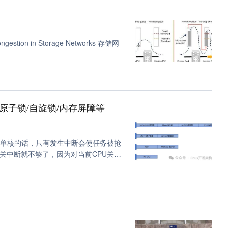
虚拟机 (2)
net (1)
xml (1)
ngestion in Storage Networks 存储网
(1)
学习 (1)
网关 (1)
/原子锁/自旋锁/内存屏障等
计算 (1)
解决方案 (1)
。单核的话，只有发生中断会使任务被抢
关中断就不够了，因为对当前CPU关了
 (1)
jvm (1)
但其它CPU还是可能执行进入临界区的
测试 (1)
rust (1)