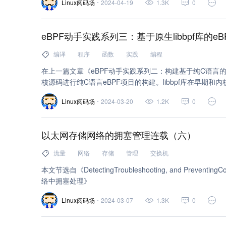
java (4)
嵌入式 (4)
负载均衡缓存 (4)
数
Linux阅码场
2024-04-19
1.3K
0
物联网 (4)
服务器 (4)
内存 (4)
软件 (4)
eBPF动手实践系列三：基于原生libbpf库的e
性能 (4)
ios (3)
javascript (3)
jquery (3
编译
程序
函数
实践
编程
容器镜像服务 (3)
ssh (3)
flash (3)
微信 
在上一篇文章《eBPF动手实践系列二：构建基于纯C语言的
核源码进行纯C语言eBPF项目的构建。libbpf库在早期和内
memory (3)
patch (3)
管理 (3)
进程 (3)
更加成熟，已经完全脱离内核源码独立发展。
Linux阅码场
2024-03-20
1.2K
0
网络 (3)
(2)
区块链 (2)
c 语言 (2)
go
qt (2)
云数据库 SQL Server (2)
oracle (2)
以太网存储网络的拥塞管理连载（六）
云推荐引擎 (2)
视频处理 (2)
人工智能 (2)
流量
网络
存储
管理
交换机
小程序 (2)
mqtt (2)
任务调度 (2)
密钥管
本文节选自《DetectingTroubleshooting, and PreventingCo
络中拥塞处理》
ansible (2)
cpu (2)
free (2)
gpu (2)
Linux阅码场
2024-03-07
1.3K
0
kill (2)
pid (2)
ps (2)
sys (2)
wait (2)
编码 (2)
部署 (2)
操作系统 (2)
程序 (2)