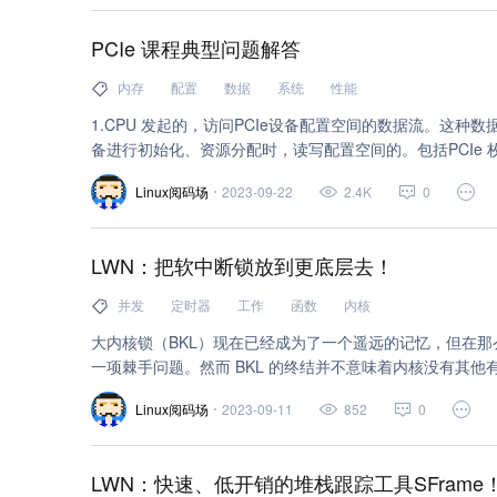
PCIe 课程典型问题解答
内存
配置
数据
系统
性能
1.CPU 发起的，访问PCIe设备配置空间的数据流。这种数据流主要是B
备进行初始化、资源分配时，读写配置空间的。包括PCIe 枚举
备驱动通过 pci_wirte_config() / pci_read_config() 
Linux阅码场
2023-09-22
2.4K
0
置空间访问。
LWN：把软中断锁放到更底层去！
并发
定时器
工作
函数
内核
大内核锁（BKL）现在已经成为了一个遥远的记忆，但在
一项棘手问题。然而 BKL 的终结并不意味着内核没有其
了软中断锁（software-interrupt lock）或“下半部锁”（bo
Linux阅码场
2023-09-11
852
0
统上导致延迟。Frederic Weisbecker 正在采取最
移除 BKL 时所采取的方法。
LWN：快速、低开销的堆栈跟踪工具SFrame