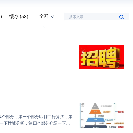
全部
)
缓存 (58)
搜索文章
de.js (29)
单片机 (19)
16)
虚拟化 (16)
11)
kvm (10)
安全 (8)
git (7)
ython (6)
储 (6)
网站 (6)
器 (5)
shell (5)
4个部分，第一个部分聊聊并行算法，第
载均衡 (4)
一下性能分析，第四个部分介绍一下小