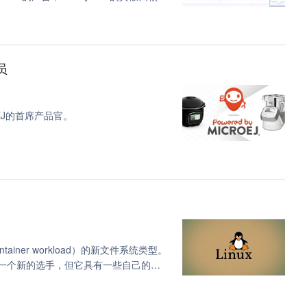
下来，学术界的研究人员开始讨论未来
指针 (1)
orks on Chip），讲的是多核里
这种概念了。当然，这样的名词是很吸
单地分析了为什么有多核这个事情，以
员
roEJ的首席产品官。
ner workload）的新文件系统类型。
s聚会上提出的一个新的选手，但它具有一些自己的特