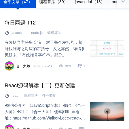
全部文章（47）
编程算法（39）
javascript（18）
node.js
每日两题 T12
javascript
node.js
编程算法
有效括号字符串 定义：对于每个左括号，都
能找到与之对应的右括号，反之亦然。详情参
见题末 「有效括号字符串」部分。
合一大师
2020-07-20
923
0
React源码解读【二】更新创建
react
编程算法
任务调度
•微信公众号 《JavaScript全栈》•掘金 《合一
大师》•Bilibili 《合一大师》•源码Github地
址：https://github.com/Walker-Leee/react-
learn-code-v16.12.0
合一大师
2020-07-20
1.2K
2