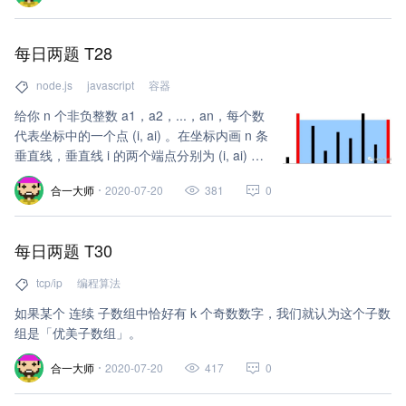
每日两题 T28
node.js
javascript
容器
给你 n 个非负整数 a1，a2，...，an，每个数
代表坐标中的一个点 (i, ai) 。在坐标内画 n 条
垂直线，垂直线 i 的两个端点分别为 (i, ai) 和
(i, 0)。找出其中的两条线，使得它们与 x 轴
合一大师
2020-07-20
381
0
共同构成的容器可以容纳最多的水。
每日两题 T30
tcp/ip
编程算法
如果某个 连续 子数组中恰好有 k 个奇数数字，我们就认为这个子数
组是「优美子数组」。
合一大师
2020-07-20
417
0