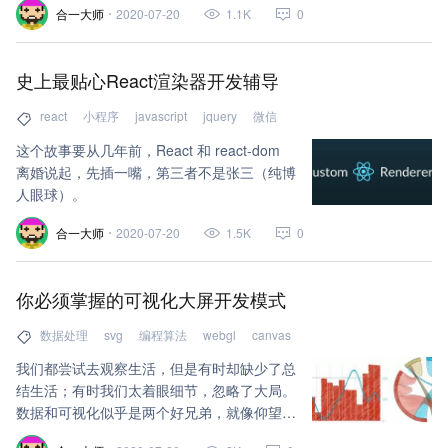
合一大师
2020-07-20
1.1K
0
不间断的喜悦。
史上最贴心React渲染器开发辅导
react
小程序
javascript
jquery
微信
这个故事要从几年前，React 和 react-dom
离婚说起，先插一嘴，第三者不是张三（纯博
人眼球）。
合一大师
2020-07-20
1.5K
0
你必须掌握的可视化大屏开发模式
数据处理
svg
编程算法
webgl
canvas
我们都尝试去观察生活，但是有时却缺少了总
结生活；有时我们太着眼细节，忽略了大局。
数据和可视化似乎是两个好兄弟，就像仰望星
空与脚踏实地的两种状态。