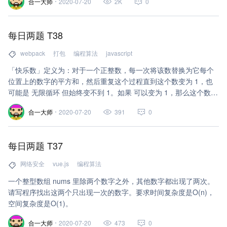
合一大师
2020-07-20
2K
0
每日两题 T38
webpack
打包
编程算法
javascript
「快乐数」定义为：对于一个正整数，每一次将该数替换为它每个
位置上的数字的平方和，然后重复这个过程直到这个数变为 1，也
可能是 无限循环 但始终变不到 1。如果 可以变为 1，那么这个数就
是快乐数。
合一大师
2020-07-20
391
0
每日两题 T37
网络安全
vue.js
编程算法
一个整型数组 nums 里除两个数字之外，其他数字都出现了两次。
请写程序找出这两个只出现一次的数字。要求时间复杂度是O(n)，
空间复杂度是O(1)。
合一大师
2020-07-20
473
0