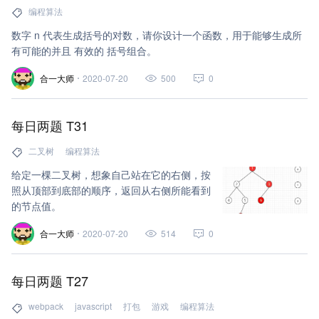
编程算法
数字 n 代表生成括号的对数，请你设计一个函数，用于能够生成所
有可能的并且 有效的 括号组合。
合一大师
2020-07-20
500
0
每日两题 T31
二叉树
编程算法
给定一棵二叉树，想象自己站在它的右侧，按
照从顶部到底部的顺序，返回从右侧所能看到
的节点值。
合一大师
2020-07-20
514
0
每日两题 T27
webpack
javascript
打包
游戏
编程算法