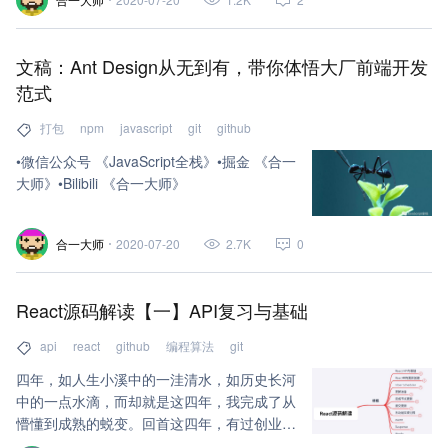
文稿：Ant Design从无到有，带你体悟大厂前端开发
范式
打包
npm
javascript
git
github
•微信公众号 《JavaScript全栈》•掘金 《合一
大师》•Bilibili 《合一大师》
合一大师
2020-07-20
2.7K
0
React源码解读【一】API复习与基础
api
react
github
编程算法
git
四年，如人生小溪中的一洼清水，如历史长河
中的一点水滴，而却就是这四年，我完成了从
懵懂到成熟的蜕变。回首这四年，有过创业，
有过生病，有过说不出的苦楚，也有过让我笑