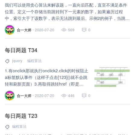
我们可以使用贪心算法来解该题，一直向后匹配，直至不满足条件
位置。定义一个存储当前跳转到下一元素的数字，如果遍历过程
中，索引大于了该数字，表示无法跳到最后。示例2的例子，当跳到
0位置时，此时 k = 3, i = 3，到下一个位置，k = 3, i = 4，i > k成
合一大师
2020-07-20
569
0
立，返回false。
每日两题 T34
jquery
编程算法
1.有onclick那就执行onclick2.click的时候阻止
a标签默认事件（这样子点击[123]()就不会跳
转和刷新页面）3.再取得跳转href（即是
to），用history（前端路由两种方式之一，
合一大师
2020-07-20
446
0
history & hash）跳转，此时只是链接变了，
并没有刷新页面
每日两题 T23
编程算法