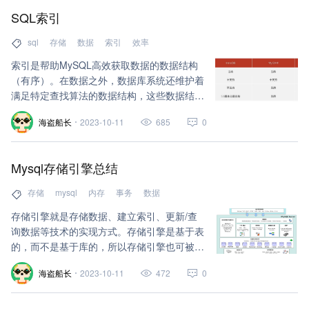
SQL索引
sql
存储
数据
索引
效率
索引是帮助MySQL高效获取数据的数据结构
（有序）。在数据之外，数据库系统还维护着
满足特定查找算法的数据结构，这些数据结构
以某种方式引用（指向）数据，这样就可以在
海盗船长
2023-10-11
685
0
这些数据结构上实现高级查找算法，这种数据
结构就是索引。
Mysql存储引擎总结
存储
mysql
内存
事务
数据
存储引擎就是存储数据、建立索引、更新/查
询数据等技术的实现方式。存储引擎是基于表
的，而不是基于库的，所以存储引擎也可被称
为表类型。
海盗船长
2023-10-11
472
0