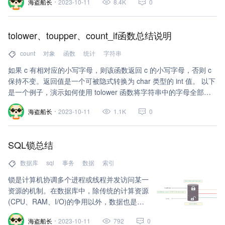
海盗船长
2023-10-11
8.4K
0
tolower、toupper、count_if函数总结说明
count
对象
函数
统计
字符串
如果 c 有相对应的小写字母，则该函数返回 c 的小写字母，否则 c
保持不变。返回值是一个可被隐式转换为 char 类型的 int 值。 以下
是一个例子，演示如何使用 tolower 函数将字符串中的字母全部转
换为小写形式：
海盗船长
2023-10-11
1.1K
0
SQL锁总结
数据库
sql
事务
数据
索引
锁是计算机协调多个进程或线程并发访问某一
资源的机制。在数据库中，除传统的计算资源
(CPU、RAM、I/O)的争用以外，数据也是一
种供许多用户共享的资源。如何保证数据并发
海盗船长
2023-10-11
792
0
访问的一致性、有效性是所有数据库必须解决