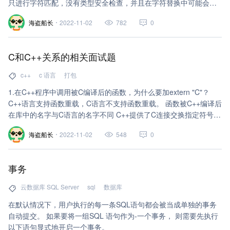
只进行字符匹配，没有类型安全检查，并且在字符替换中可能会产
生意想不到的错误（边际效应）。 有些集成测化的测试工具可以对
海盗船长
2022-11-02
782
0
const常量进行调试，但是不能对宏常量进行调试。 在C++程序中只
使用const常量而不使用宏常量，即const常量完全取代宏常量。 在
C++程序中，类里面的数据成员加上mutable后，修饰为const的成
C和C++关系的相关面试题
员变量，就可以修改它了。 2.sizeof与s
c++
c 语言
打包
1.在C++程序中调用被C编译后的函数，为什么要加extern "C"？
C++语言支持函数重载，C语言不支持函数重载。 函数被C++编译后
在库中的名字与C语言的名字不同 C++提供了C连接交换指定符号
extern"C"解决名字匹配问题 假设某个函数原型为void foo(int x,int
海盗船长
2022-11-02
548
0
y)； 该函数被C语言编译后在库中提供的名字为_foo 在C++编译器
则会产生像_foo_int_int之类的名字 2.头文件中的ifndef/define/endif
是干什么用的？ 头文件中的ifend/d
事务
云数据库 SQL Server
sql
数据库
在默认情况下，用户执行的每一条SQL语句都会被当成单独的事务
自动提交。 如果要将一组SQL 语句作为-一个事务， 则需要先执行
以下语句显式地开启一个事务。