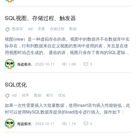
的一个问题，锁冲突也是影响数据库并发访问
性能的一个重要因素。从这个角度来说，锁对
SQL视图、存储过程、触发器
数据库而言显得尤其重要，也更加复杂。
数据库
sql
变量
存储过程
数据
视图(view）是一种虚拟存在的表。视图中的数据并不在数据库中实
际存在，行和列数据来自定义视图的查询中使用的表，并且是在使
用视图时动态生成的。 通俗的讲，视图只保存了查询的SQL逻辑，
不保存查询结果。所以我们在创建视图的时候，主要的工作就落在
海盗船长
2023-10-11
1.6K
0
创建这条SQL查询语句上。
SQL优化
sql
排序
数据
索引
优化
如果一次性需要插入大批量数据，使用insert语句插入性能较低，此
时可以使用MySQL数据库提供的load指令进行插入。操作如下：
海盗船长
2023-10-11
1.1K
0