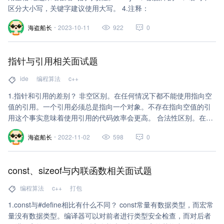
区分大小写，关键字建议使用大写。 4.注释：
海盗船长
2023-10-11
922
0
指针与引用相关面试题
ide
编程算法
c++
1.指针和引用的差别？ 非空区别。在任何情况下都不能使用指向空
值的引用。一个引用必须总是指向一个对象。不存在指向空值的引
用这个事实意味着使用引用的代码效率会更高。 合法性区别。在使
用引用之前不需要检测它的合法性。相反，指针则应该总是被测
海盗船长
2022-11-02
598
0
试，防止其为空。 可修改区别。指针和引用的一个重要区别是指针
可以被重新赋值以指向另一个不同的对象。但是引用则总是指向在
初始化时被指定的对象，以后不能改变，但是指定的其内容可以修
const、sizeof与内联函数相关面试题
改。 应用区别。在以下情况应该使用指针：一是考虑到存在不指向
任何对象的可能，二是需要能够在不同的·时
编程算法
c++
打包
1.const与#define相比有什么不同？ const常量有数据类型，而宏常
量没有数据类型。编译器可以对前者进行类型安全检查，而对后者