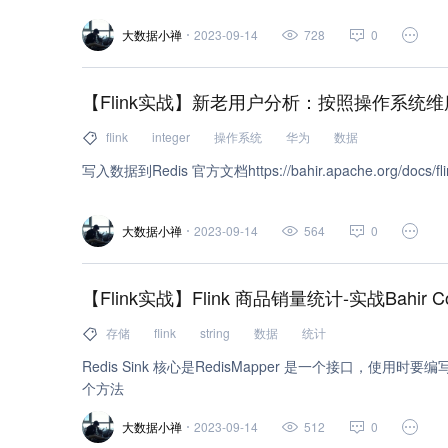
大数据小禅
2023-09-14
728
0
【Flink实战】新老用户分析：按照操作系统
flink
integer
操作系统
华为
数据
写入数据到Redis 官方文档https://bahir.apache.org/docs/flink/c
大数据小禅
2023-09-14
564
0
【Flink实战】Flink 商品销量统计-实战Bahir C
存储
flink
string
数据
统计
Redis Sink 核心是RedisMapper 是一个接口，使用
个方法
大数据小禅
2023-09-14
512
0