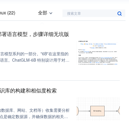
inux (22)
全部
搜索文章
e (11)
本地部署语言模型，步骤详细无坑版
 (8)
包 (7)
语言模型系列的一部分。"6B"在这里指的
缓存 (6)
。ChatGLM-6B 特别设计用于对话
i (5)
景中。它可以用于多种应用，比如聊天
LM-6B 的能力取决于它的训练数据和
模型 (5)
和合理的回复。
量知识库的构建和相似度检索
c++ (3)
 (3)
(3)
点是确定数据源，并确保数据的相关性
对象编程 (3)