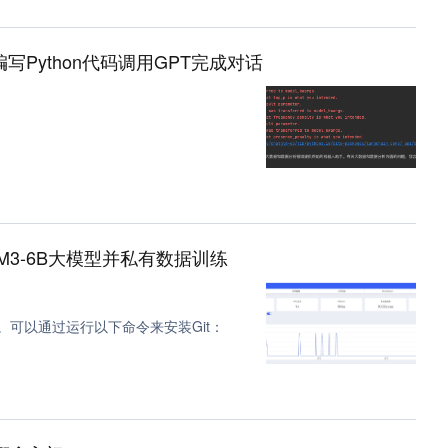
c 语言 (2)
式编写Python代码调用GPT完成对话
erless (2)
tring (2)
2)
工具 (2)
手机 (2)
LM3-6B大模型并私有数据训练
flask (1)
(1)
t。可以通过运行以下命令来安装Git：
)
 (1)
opencv (1)