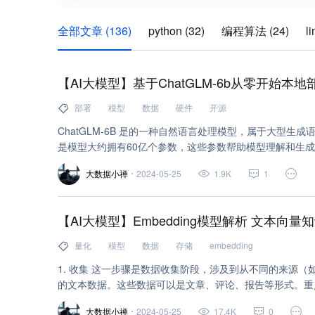
全部文章 (136)
python (32)
编程算法 (24)
l
大数据 (22)
hadoop (14)
数据 (12)
mapreduc
【AI大模型】基于ChatGLM-6b从零开始
node.js (10)
sql (10)
flink (10)
java (8)
网站
部署
模型
数据
硬件
开源
spark (8)
腾讯云开发者社区 (8)
数据库 (7)
打
ChatGLM-6B 是的一种自然语言处理模型，属于大型生成
文件存储 (7)
分布式 (7)
bash (6)
存储 (6)
是模型大约拥有60亿个参数，这些参数帮助模型理解和生成语言
任务，能够理解和生成自然、流畅的对话文本。 这个模型通过大量的文本数据进行训练，学习如何
grep (6)
接口 (6)
开发 (6)
javascript (5)
ap
大数据小禅
2024-05-25
1.9K
1
预测和生成语言中的下一个词，从而能够参与到各种对话场
机器人、自动回复系统和其他需要语言理解的技术中，ChatG
网络安全 (5)
tcp/ip (5)
数据结构 (5)
教程 (5)
具体的实现方式，通常能够处理复杂的语言任务，提供有用
【AI大模型】Embedding模型解析 文本向
centos (4)
zookeeper (4)
机器人 (4)
注解 (4)
量化
模型
数据
存储
embedding
css (3)
json (3)
云数据库 SQL Server (3)
ide
1. 收集 这一步骤是数据收集阶段，涉及到从不同的来源（如数据库、网站、文档等）收集需要分析
apache (3)
bash 指令 (3)
spring (3)
神经网络 
的文本数据。这些数据可以是文章、评论、报告等形式。重
和质量。
深度学习 (3)
yarn (3)
jdk (3)
hive (3)
面向
大数据小禅
2024-05-25
17.4K
0