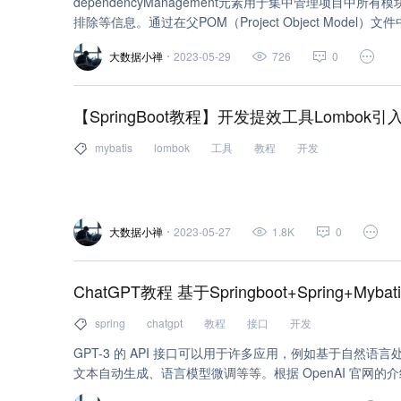
dependencyManagement元素用于集中管理项目中
排除等信息。通过在父POM（Project Object Model）文件中
确保子模块使用一致的依赖版本，避免因不同版本导致的潜
大数据小禅
2023-05-29
726
0
入的
【SpringBoot教程】开发提效工具Lombok引入 M
mybatis
lombok
工具
教程
开发
大数据小禅
2023-05-27
1.8K
0
ChatGPT教程 基于Springboot+Spring+Myba
spring
chatgpt
教程
接口
开发
GPT-3 的 API 接口可以用于许多应用，例如基于自然
文本自动生成、语言模型微调等等。根据 OpenAI 官网的介绍
API 接口，其中包括：