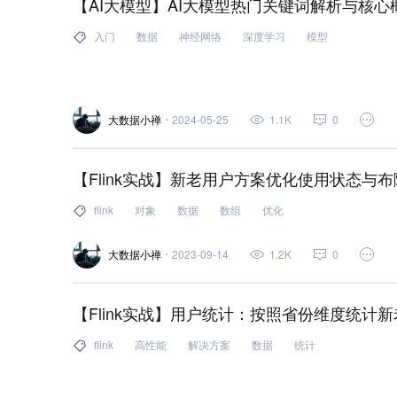
【AI大模型】AI大模型热门关键词解析与核心
推荐系统 (1)
hexo (1)
powershell (1)
https (
入门
数据
神经网络
深度学习
模型
微服务 (1)
nat (1)
processing (1)
虚拟化 (1)
chatgpt (1)
decorator (1)
embedding (1)
fun
大数据小禅
2024-05-25
1.1K
0
integer (1)
key (1)
list (1)
lombok (1)
max 
openai (1)
set (1)
setinterval (1)
settimeout 
【Flink实战】新老用户方案优化使用状态与
time (1)
操作系统 (1)
代理 (1)
定时器 (1)
flink
对象
数据
数组
优化
服务器 (1)
高性能 (1)
华为 (1)
基础 (1)
集
大数据小禅
2023-09-14
1.2K
0
解决方案 (1)
量化 (1)
流量 (1)
内网穿透 (1)
日志 (1)
设计模式 (1)
实践 (1)
视频 (1)
数
【Flink实战】用户统计：按照省份维度统计
性能 (1)
硬件 (1)
优化 (1)
域名 (1)
域名解析
flink
高性能
解决方案
数据
统计
装饰器 (1)
最佳实践 (1)
LoRa (1)