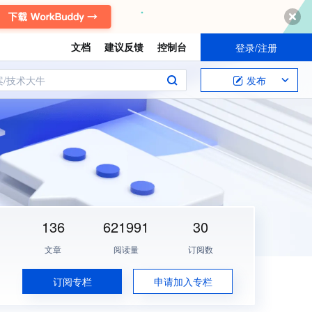
文档
建议反馈
控制台
登录/注册
案/技术大牛
发布
136
621991
30
文章
阅读量
订阅数
订阅专栏
申请加入专栏