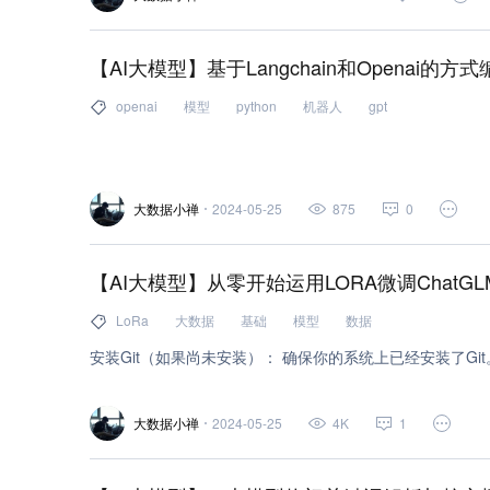
windows (3)
连接 (3)
系统 (3)
机器学习 (2)
【AI大模型】基于Langchain和Openai的方
xml (2)
html (2)
unix (2)
人工智能 (2)
serv
openai
模型
python
机器人
gpt
shell (2)
yum (2)
dns (2)
gcc (2)
安全 (2)
数据处理 (2)
hbase (2)
kafka (2)
init (2)
s
大数据小禅
2024-05-25
875
0
super (2)
部署 (2)
测试 (2)
程序 (2)
对象 (
函数 (2)
继承 (2)
计算机科学 (2)
入门 (2)
【AI大模型】从零开始运用LORA微调ChatG
统计 (2)
官方文档 (1)
区块链 (1)
scala (1)
LoRa
大数据
基础
模型
数据
git (1)
github (1)
jar (1)
tomcat (1)
maven 
安装Git（如果尚未安装）： 确保你的系统上已经安装了Gi
批量计算 (1)
访问管理 (1)
腾讯云命令行工具 (1
大数据小禅
2024-05-25
4K
1
NAT 网关 (1)
腾讯云测试服务 (1)
http (1)
开源
运维 (1)
jvm (1)
mybatis (1)
spring boot (1)