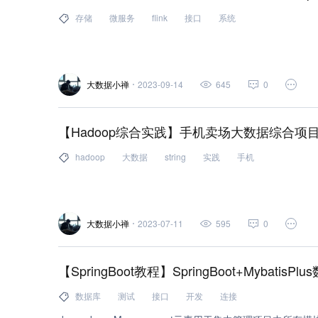
存储
微服务
flink
接口
系统
大数据小禅
2023-09-14
645
0
【Hadoop综合实践】手机卖场大数据综合项
hadoop
大数据
string
实践
手机
大数据小禅
2023-07-11
595
0
【SpringBoot教程】SpringBoot+Myba
数据库
测试
接口
开发
连接