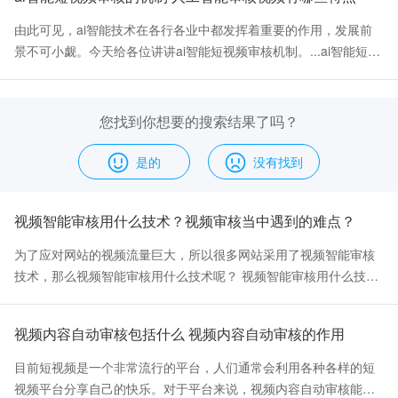
动处置 自动化 AI判定违规的直接拦截 ~...——某短视频平台运营VP
"之前最大的问题是审核标准不一致，同一条视频不同审核员判断不
由此可见，ai智能技术在各行各业中都发挥着重要的作用，发展前
同，用户投诉很多。接入腾讯云VM后，算法标准完全统一，相关投
景不可小觑。今天给各位讲讲ai智能短视频审核机制。...ai智能短视
诉明显减少。"...七、结语 纯人工审核模式已经无法应对视频内容的
频审核机制 现在是短视频盛行的时代，短视频平台也越来越多，每
爆发式增长——成本是线性增长的，但内容量是指数增长的。这个
天都有大量的内容创造者发布大量的短视频。...为了不让非法分子
矛盾只有通过AI审核才能根本解决。...AI处理95%的标准化审核工
从中作梗，就会使用ai智能短视频审核机制，再结合工作人员的审
您找到你想要的搜索结果了吗？
作，人工专注5%的复杂判断——这就是2026年视频审核的最优模
核，这就避免了不良视频的出现。现在很多视频都有重复，而ai技
式。 每天节省的审核成本积少成多，一年下来数字相当可观。还等
术是会做去重的处理，这样大家看到的视频就不会重重复复。...最
是的
没有找到
什么？
后再将审核通过的视频进行分类打标签，这样就形成了大家日常休
闲看到的视频。 人工智能审核视频的特点 人工智能审核视频主要突
视频智能审核用什么技术？视频审核当中遇到的难点？
出了两个特点：低成本以及高效率。...其次就是高效率，毕竟人工
智能是基于互联网的高新技术完成，因此能大量且有效率的去处理
为了应对网站的视频流量巨大，所以很多网站采用了视频智能审核
这些视频，还不用担心审核出错等问题产生。 上面就是关于ai智能
技术，那么视频智能审核用什么技术呢？ 视频智能审核用什么技
短视频审核的相关内容介绍。
术？...视频智能审核用什么技术是许多外行人想要了解的一个问
题，面对短视频平台每天那么多的更新内容，视频审核是用什么技
视频内容自动审核包括什么 视频内容自动审核的作用
术来完成的？...其实很多的视频平台现在使用了一些非常高端化的
视频过滤审查系统，这些智能审核可以在海量的视频内容中通过大
目前短视频是一个非常流行的平台，人们通常会利用各种各样的短
数据筛选以及过滤，从而寻找和识别到那些违法违规的图像画面进
视频平台分享自己的快乐。对于平台来说，视频内容自动审核能省