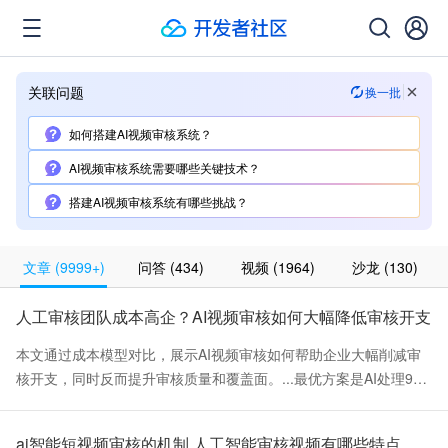
关联问题
换一批
如何搭建AI视频审核系统？
AI视频审核系统需要哪些关键技术？
搭建AI视频审核系统有哪些挑战？
文章
(
9999+
)
问答
(
434
)
视频
(
1964
)
沙龙
(
130
)
人工审核团队成本高企？AI视频审核如何大幅降低审核开支
本文通过成本模型对比，展示AI视频审核如何帮助企业大幅削减审
核开支，同时反而提升审核质量和覆盖面。...最优方案是AI处理9
5%的审核量，人工聚焦5%的可疑内容： 审核环节 执行者 处理内容
占比 全量初审 AI（腾讯云VM） 所有上传视频的三维审核 100% 自
ai智能短视频审核的机制 人工智能审核视频有哪些特点