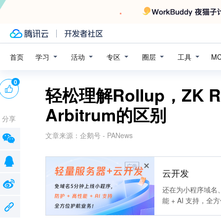
学习
活动
专区
圈层
工具
首页
M
0
轻松理解Rollup，ZK Rol
Arbitrum的区别
分享
文章来源：
企鹅号 - PANews
广告
云开发
还在为小程序域名、
能 + AI 支持，