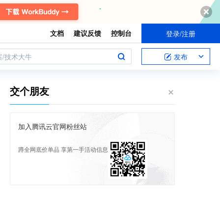
文档
建议反馈
控制台
登录/注册
案/技术大牛
发布
交个朋友
加入腾讯云官网粉丝站
蹲全网底价单品 享第一手活动信息