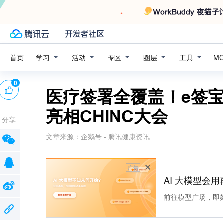
学习
活动
专区
圈层
工具
首页
M
0
医疗签署全覆盖！e签
亮相CHINC大会
分享
文章来源：
企鹅号 - 腾讯健康资讯
广告
AI 大模型会用
前往模型广场，即