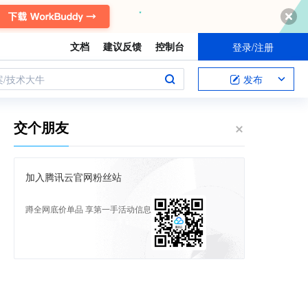
文档
建议反馈
控制台
登录/注册
案/技术大牛
发布
交个朋友
加入腾讯云官网粉丝站
蹲全网底价单品 享第一手活动信息