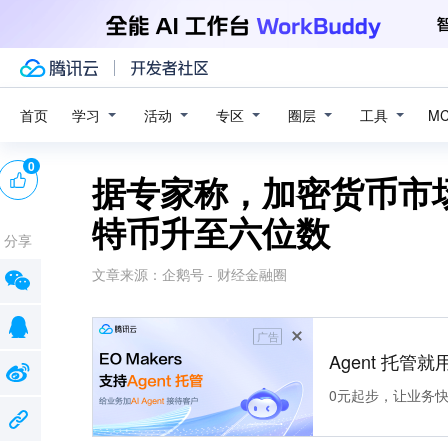
学习
活动
专区
圈层
工具
首页
M
0
据专家称，加密货币市
特币升至六位数
分享
文章来源：
企鹅号 - 财经金融圈
广告
Agent 托管就用
0元起步，让业务快速拥