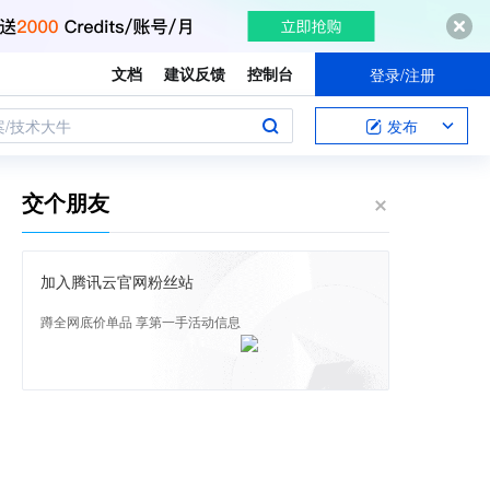
文档
建议反馈
控制台
登录/注册
案/技术大牛
发布
交个朋友
加入腾讯云官网粉丝站
蹲全网底价单品 享第一手活动信息