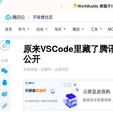
学习
活动
专区
圈层
工具
首页
M
0
原来VSCode里藏了腾
公开
分享
文章来源：
企鹅号 - 云加社区
广告
云硬盘超值购
数据安全双重保障