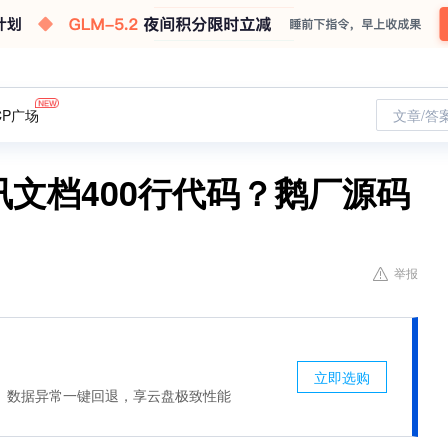
CP广场
文章/答
讯文档400行代码？鹅厂源码
举报
立即选购
、数据异常一键回退，享云盘极致性能