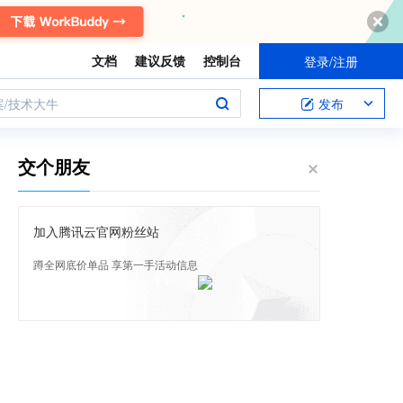
文档
建议反馈
控制台
登录/注册
案/技术大牛
发布
交个朋友
加入腾讯云官网粉丝站
蹲全网底价单品 享第一手活动信息