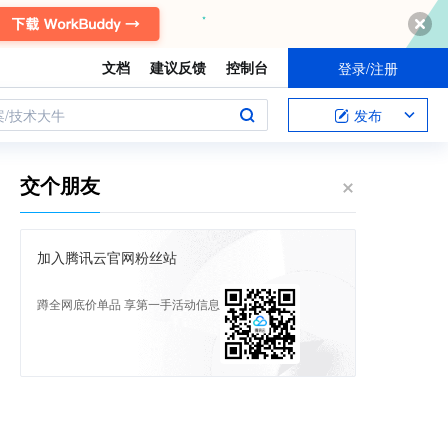
文档
建议反馈
控制台
登录/注册
案/技术大牛
发布
交个朋友
加入腾讯云官网粉丝站
蹲全网底价单品 享第一手活动信息