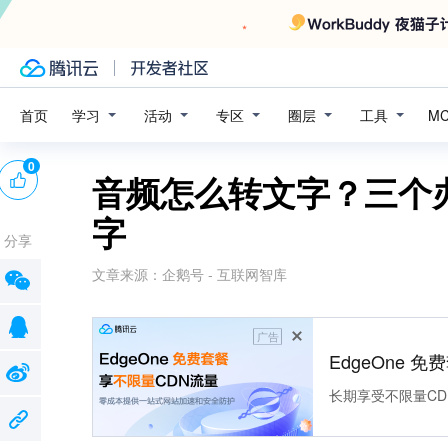
学习
活动
专区
圈层
工具
首页
M
0
音频怎么转文字？三个
字
分享
文章来源：
企鹅号 - 互联网智库
广告
EdgeOne 
长期享受不限量CD