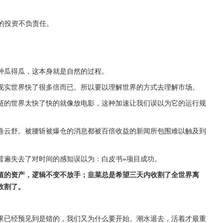
的投资不负责任。
。
种瓜得瓜，这本身就是自然的过程。
现实世界快了很多倍而已。所以要以理解世界的方式去理解市场。
链的世界太快了快的就像放电影，这种加速让我们误以为它的运行规
卷云舒。被腰斩被爆仓的消息都被百倍收益的新闻所包围难以触及到
。
普遍失去了对时间的感知误以为：白皮书=项目成功。
值的资产，逻辑不变不放手；韭菜总是希望三天内收割了全世界离
收割了。
果已经预见到是错的，我们又为什么要开始。潮水退去，活着才最重