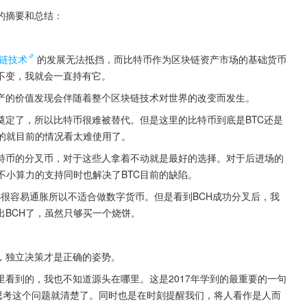
》的摘要和总结：
链技术
的发展无法抵挡，而比特币作为区块链资产市场的基础货币
不变，我就会一直持有它。
产的价值发现会伴随着整个区块链技术对世界的改变而发生。
奠定了，所以比特币很难被替代。但是这里的比特币到底是BTC还是
的就目前的情况看太难使用了。
特币的分叉币，对于这些人拿着不动就是最好的选择。对于后进场的
不小算力的支持同时也解决了BTC目前的缺陷。
小很容易通胀所以不适合做数字货币。但是看到BCH成功分叉后，我
BCH了，虽然只够买一个烧饼。
，独立决策才是正确的姿势。
里看到的，我也不知道源头在哪里。这是2017年学到的最重要的一句
思考这个问题就清楚了。同时也是在时刻提醒我们，将人看作是人而