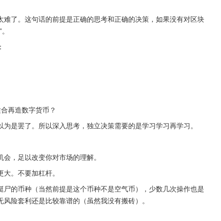
太难了。这句话的前提是正确的思考和正确的决策，如果没有对区块
”。
：
适合再造数字货币？
以为是罢了。所以深入思考，独立决策需要的是学习学习再学习。
机会，足以改变你对市场的理解。
更大。不要加杠杆。
挺尸的币种（当然前提是这个币种不是空气币），少数几次操作也是
无风险套利还是比较靠谱的（虽然我没有搬砖）。