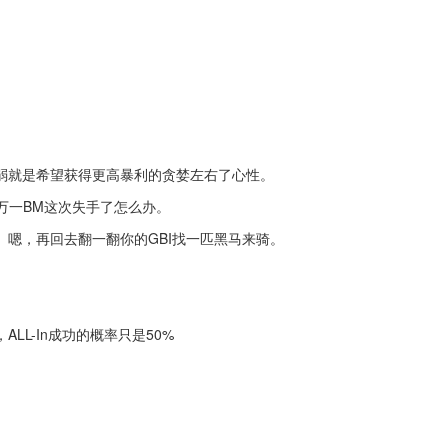
弱就是希望获得更高暴利的贪婪左右了心性。
，万一BM这次失手了怎么办。
嗯，再回去翻一翻你的GBI找一匹黑马来骑。
L-In成功的概率只是50%