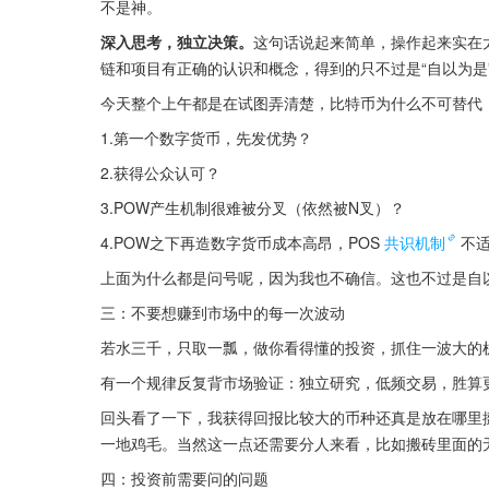
不是神。
深入思考，独立决策。
这句话说起来简单，操作起来实在
链和项目有正确的认识和概念，得到的只不过是“自以为是
今天整个上午都是在试图弄清楚，比特币为什么不可替代
1.第一个数字货币，先发优势？
2.获得公众认可？
3.POW产生机制很难被分叉（依然被N叉）？
4.POW之下再造数字货币成本高昂，POS
共识机制
不
上面为什么都是问号呢，因为我也不确信。这也不过是自
三：不要想赚到市场中的每一次波动
若水三千，只取一瓢，做你看得懂的投资，抓住一波大的
有一个规律反复背市场验证：独立研究，低频交易，胜算
回头看了一下，我获得回报比较大的币种还真是放在哪里
一地鸡毛。当然这一点还需要分人来看，比如搬砖里面的
四：投资前需要问的问题