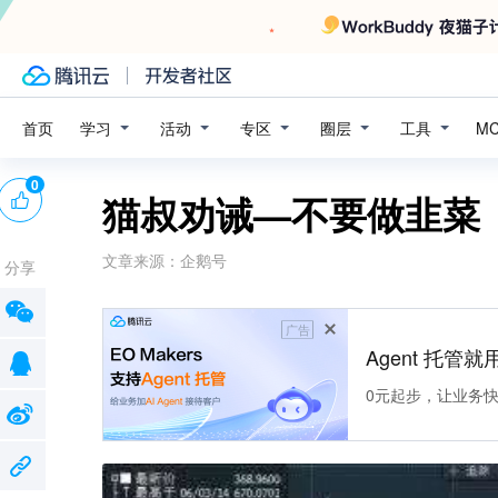
学习
活动
专区
圈层
工具
首页
M
0
猫叔劝诫—不要做韭菜
文章来源：
企鹅号
分享
广告
Agent 托管就用
0元起步，让业务快速拥