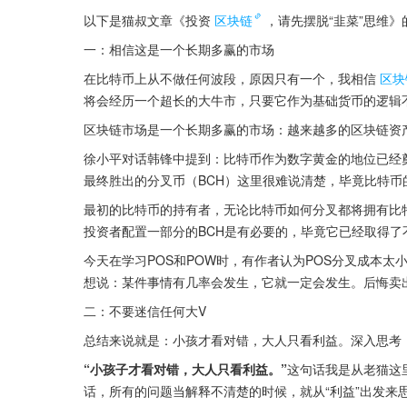
以下是猫叔文章《投资
区块链
，请先摆脱“韭菜”思维
一：相信这是一个长期多赢的市场
在比特币上从不做任何波段，原因只有一个，我相信
区块
将会经历一个超长的大牛市，只要它作为基础货币的逻辑
区块链市场是一个长期多赢的市场：越来越多的区块链资
徐小平对话韩锋中提到：比特币作为数字黄金的地位已经
最终胜出的分叉币（BCH）这里很难说清楚，毕竟比特币
最初的比特币的持有者，无论比特币如何分叉都将拥有比
投资者配置一部分的BCH是有必要的，毕竟它已经取得了
今天在学习POS和POW时，有作者认为POS分叉成本太
想说：某件事情有几率会发生，它就一定会发生。后悔卖出
二：不要迷信任何大V
总结来说就是：小孩才看对错，大人只看利益。深入思考
“小孩子才看对错，大人只看利益。”
这句话我是从老猫这
话，所有的问题当解释不清楚的时候，就从“利益”出发来