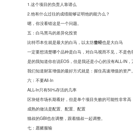
1.这个项目的负责人靠谱么
2.他有什么过往的成绩能够证明他的能力么？
嗯，你没看错这是一个问题。
五：白马黑马的差异化投资
比特币本生就是最大的白马，以太坊
曾经
也是大白马
一定要想清楚哪个品种是白马，对白马视而不见，不是色
是的我知道你在说EOS，但是我还是小心的没有ALL-IN
我们知道财富增值的最好方式就是：握住高速增值的资产。
六：不要All-In
ALL-In只有50%存活的几率
区块链市场长期看好，但是单个项目失败的可能性非常高，AL
成熟的做法是配置、配置、配置
猫叔的GBI也在调整，跟着猫叔一起调整。
七：愿赌服输