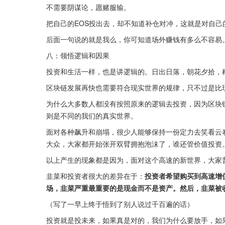
不需要阴谋论，愿赌服输。
把自己的EOS投出去，却不知道补仓对冲，这就是对自己
后面一句说的就是我么，你可知道场外赚钱有多么不容易
八：领悟逻辑和因果
投资和生活一样，也是讲逻辑的。日出日落，朝花夕拾，
区块链发展再快也需要符合现实世界的规律，只不过是比
为什么大多数人都没有按照原来的逻辑去投资，因为区块
则是不同的我们的真实世界。
面对各种飙升和崩塌，很少人能够保持一份定力去笑看云
大众，大家都开始张开双臂拥抱泡沫了，谁还管价值投资
以上产生的现象都是因为，面对这个高速的新世界，大家
韭菜和投资者很大的差异在于：
投资者希望购买到高速增
场，韭菜严重最重要的是现金而不是资产。然后，韭菜被
（写了一早上终于悟到了别人说过千百遍的话）
投资就是投未来，如果真是对的，我们为什么要放手，如