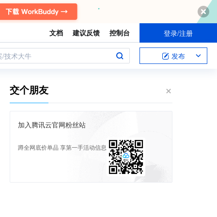
文档
建议反馈
控制台
登录/注册
案/技术大牛
发布
交个朋友
加入腾讯云官网粉丝站
蹲全网底价单品 享第一手活动信息