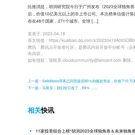
比推消息，胡润研究院今日于广州发布《2023全球独角兽榜》（Glo
后，价值10亿美元以上的非上市公司。本次榜单估值计算的截
布在48个国家，271个城市。全球 […]
发表于:
2023-04-18
原文链接
：
https://kuaibao.qq.com/s/20230419A003OB0
腾讯「腾讯云开发者社区」是腾讯内容开放平台帐号（企
布内容。
如有侵权，请联系 cloudcommunity@tencent.com 删除
上一篇：SafeMoon黑客已同意返还80％的被盗资金，价值 710 万
下一篇：马斯克：我们给它改了，69％……
相关
快讯
11家投资组合上榜“胡润2023全球独角兽＆未来独角兽