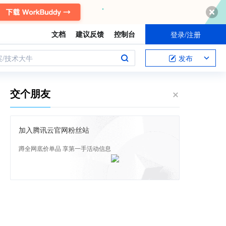
文档
建议反馈
控制台
登录/注册
案/技术大牛
发布
交个朋友
加入腾讯云官网粉丝站
蹲全网底价单品 享第一手活动信息