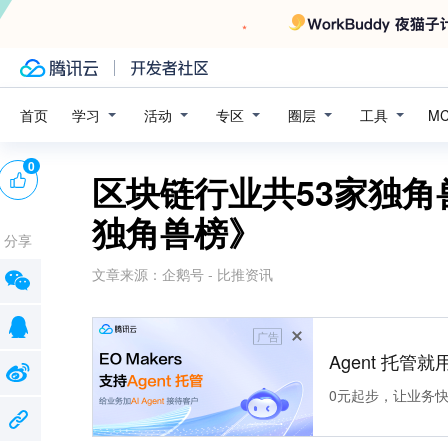
学习
活动
专区
圈层
工具
首页
M
0
区块链行业共53家独角
独角兽榜》
分享
文章来源：
企鹅号 - 比推资讯
广告
Agent 托管就用
0元起步，让业务快速拥