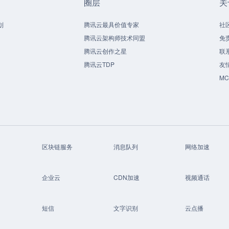
圈层
关
划
腾讯云最具价值专家
社
腾讯云架构师技术同盟
免
腾讯云创作之星
联
腾讯云TDP
友
M
区块链服务
消息队列
网络加速
企业云
CDN加速
视频通话
短信
文字识别
云点播