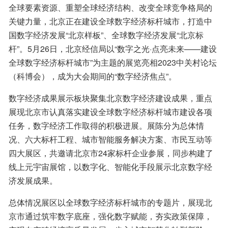
全球要素资源、重塑全球经济结构、改变全球竞争格局的
关键力量，北京正在建设全球数字经济标杆城市，打造中
国数字经济发展“北京样板”、全球数字经济发展“北京标
杆”。5月26日，北京经信局以“数字之光·点亮未来——建设
全球数字经济标杆城市”为主题的展览亮相2023中关村论坛
（科博会），成为大会期间的“数字经济焦点”。
数字经济成果展示板块聚集北京数字经济建设成果，重点
展现北京市认真落实建设全球数字经济标杆城市建设各项
任务，数字经济工作取得的积极进展。展陈分为总体情
况、六大标杆工程、城市智能服务解决方案、市民互动等
四大展区，共邀请北京市24家标杆企业参展，同步构建了
线上元宇宙展馆，以数字化、智能化手段展示北京数字经
济发展成果。
总体情况展区以全球数字经济标杆城市的专题片，展现北
京市通过筑牢数字底座，强化数字赋能，夯实政策保障，