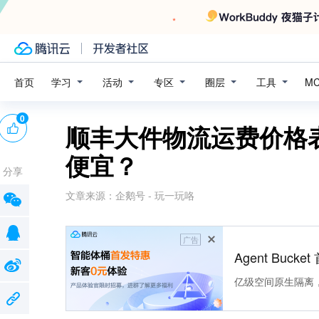
学习
活动
专区
圈层
工具
首页
M
0
顺丰大件物流运费价格
便宜？
分享
文章来源：
企鹅号 - 玩一玩咯
广告
Agent Buck
亿级空间原生隔离