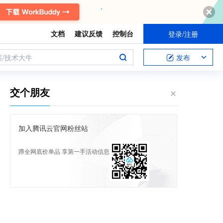
文档
建议反馈
控制台
登录/注册
案/技术大牛
发布
交个朋友
加入腾讯云官网粉丝站
蹲全网底价单品 享第一手活动信息