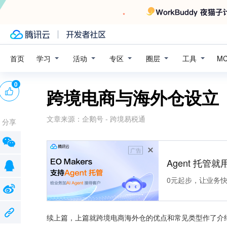
学习
活动
专区
圈层
工具
首页
M
0
跨境电商与海外仓设立
文章来源：
企鹅号 - 跨境易税通
分享
广告
Agent 托管就用
0元起步，让业务快速拥
续上篇，上篇就跨境电商海外仓的优点和常见类型作了介