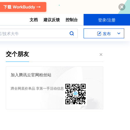
文档
建议反馈
控制台
登录/注册
案/技术大牛
发布
交个朋友
加入腾讯云官网粉丝站
蹲全网底价单品 享第一手活动信息