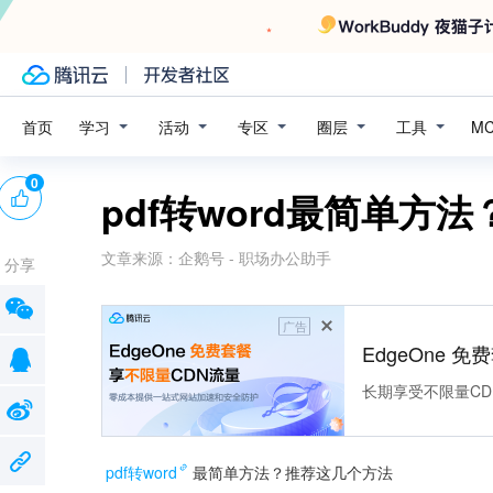
学习
活动
专区
圈层
工具
首页
M
0
pdf转word最简单方
文章来源：
企鹅号 - 职场办公助手
分享
广告
EdgeOne 
长期享受不限量CD
pdf转word
最简单方法？推荐这几个方法