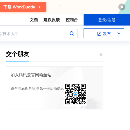
文档
建议反馈
控制台
登录/注册
案/技术大牛
发布
交个朋友
加入腾讯云官网粉丝站
蹲全网底价单品 享第一手活动信息