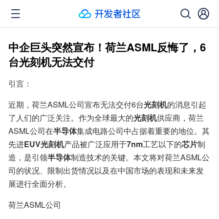
中企巨头突然宣布！荷兰ASML反悔了，6
台光刻机无法交付
引言：
近期，荷兰ASML公司宣布无法交付6台
光刻机
的消息引起
了人们的广泛关注。作为全球最大的
光刻机
供应商，荷兰
ASML公司在
半导体
集成电路公司中占据着重要的地位。其
先进
EUV光刻机
产品被广泛应用于
7nm
工艺以下的
芯片
制
造，是引领
半导体
制造技术的关键。本文将对荷兰ASML公
司的状况、限制出货情况以及在中国市场的表现和未来发
展进行全面分析。
荷兰ASML公司