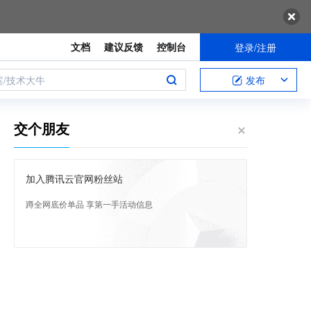
文档
建议反馈
控制台
登录/注册
案/技术大牛
发布
交个朋友
加入腾讯云官网粉丝站
蹲全网底价单品 享第一手活动信息