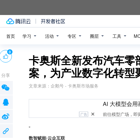
学习
活动
专区
圈层
工具
首页
M
0
卡奥斯全新发布汽车零
案，为产业数字化转型
分享
文章来源：
企鹅号 - 卡奥斯市场服务
AI 大模型会用
前往模型广场，即
广告
"
数智赋能·云企互联