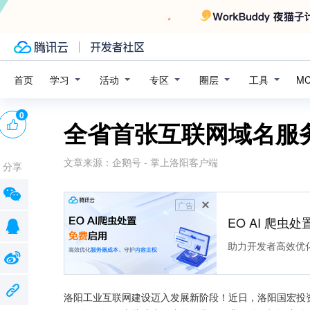
学习
活动
专区
圈层
工具
首页
M
0
全省首张互联网域名服
文章来源：
企鹅号 - 掌上洛阳客户端
分享
广告
EO AI 爬虫
助力开发者高效优
洛阳工业互联网建设迈入发展新阶段！近日，洛阳国宏投