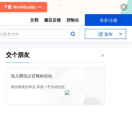
文档
建议反馈
控制台
登录/注册
案/技术大牛
发布
交个朋友
加入腾讯云官网粉丝站
蹲全网底价单品 享第一手活动信息