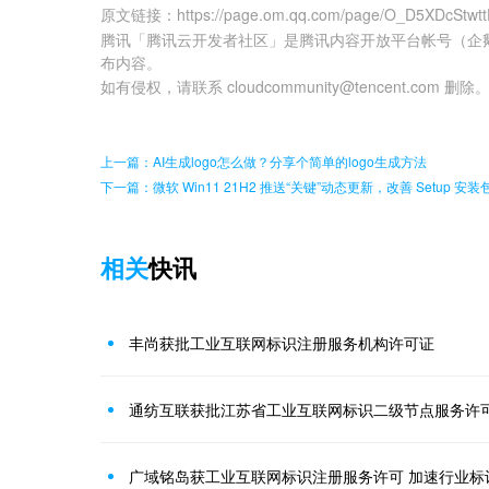
原文链接
：
https://page.om.qq.com/page/O_D5XDcStwt
腾讯「腾讯云开发者社区」是腾讯内容开放平台帐号（企
布内容。
如有侵权，请联系 cloudcommunity@tencent.com 删除
上一篇：AI生成logo怎么做？分享个简单的logo生成方法
下一篇：微软 Win11 21H2 推送“关键”动态更新，改善 Setup 安
相关
快讯
丰尚获批工业互联网标识注册服务机构许可证
通纺互联获批江苏省工业互联网标识二级节点服务许
广域铭岛获工业互联网标识注册服务许可 加速行业标