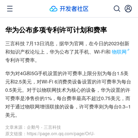
华为公布多项专利许可计划和费率
三言科技 7月13日消息，据华为官网，在今日的2023创新
和知识产权论坛上，华为公布了其手机、Wi-Fi和
物联网
专利许可费率。
华为对4G和5G手机设置的许可费率上限分别为每台1.5美
元和2.5美元，对Wi-Fi 6消费类设备设置的许可费率为每台
0.5美元。对于以物联网技术为核心的设备，华为设置的许
可费率是净售价的1%，每台费率最高不超过0.75美元，而
对于通过物联网增强联接的设备，许可费率则为每台0.3–1
美元。
文章来源：
企鹅号 - 三言科技
原文链接：
https://page.om.qq.com/page/OrU-