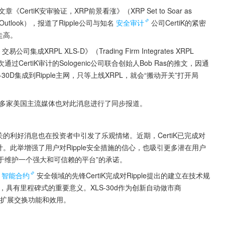
《CertiK安审验证，XRP前景看涨》（XRP Set to Soar as 
Bullish Outlook），报道了Ripple公司与知名
安全审计
公司CertiK的紧密
走高。
XRPL XLS-D》（Trading Firm Integrates XRPL 
章援引了此次通过CertiK审计的Sologenic公司联合创始人Bob Ras的推文，因通
-30D集成到Ripple主网，只等上线XRPL，就会“搬动开关”打开局
nance等多家美国主流媒体也对此消息进行了同步报道。
相关的利好消息也在投资者中引发了乐观情绪。近期，CertiK已完成对
审计。此举增强了用户对Ripple安全措施的信心，也吸引更多潜在用户
e致力于维护一个强大和可信赖的平台”的承诺。
智能合约
安全领域的先锋CertiK完成对Ripple提出的建立在技术规
计，具有里程碑式的重要意义。XLS-30d作为创新自动做市商
发者扩展交换功能和效用。