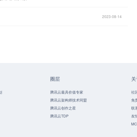
2023-08-14
圈层
关
划
腾讯云最具价值专家
社
腾讯云架构师技术同盟
免
腾讯云创作之星
联
腾讯云TDP
友
M