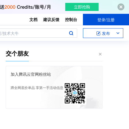
文档
建议反馈
控制台
登录/注册
案/技术大牛
发布
交个朋友
加入腾讯云官网粉丝站
蹲全网底价单品 享第一手活动信息