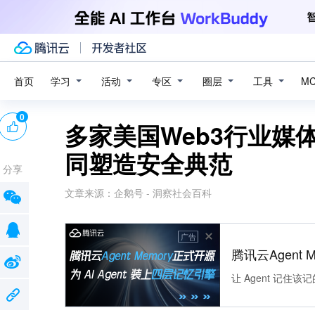
学习
活动
专区
圈层
工具
首页
M
0
多家美国Web3行业媒体发
同塑造安全典范
分享
文章来源：
企鹅号 - 洞察社会百科
广告
腾讯云Agent 
让 Agent 记