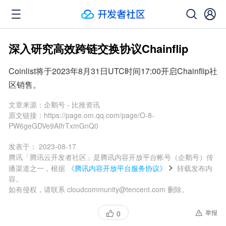
深入研究高效跨链交换协议Chainflip
Coinlist将于2023年8月31日UTC时间17:00开启Chainflip社
区销售。
文章来源：
企鹅号 - 比推资讯
原文链接：
https://page.om.qq.com/page/O-8-
PW6geGDVe9AIfrTxmGnQ0
发表于：
2023-08-17
腾讯「腾讯云开发者社区」是腾讯内容开放平台帐号（企鹅号）传
播渠道之一，根据
《腾讯内容开放平台服务协议》
转载发布内
容。
如有侵权，请联系 cloudcommunity@tencent.com 删除。
举报
0