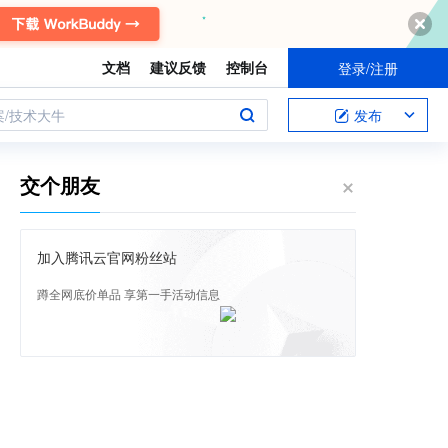
文档
建议反馈
控制台
登录/注册
案/技术大牛
发布
交个朋友
加入腾讯云官网粉丝站
蹲全网底价单品 享第一手活动信息