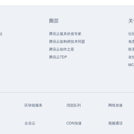
圈层
关
划
腾讯云最具价值专家
社
腾讯云架构师技术同盟
免
腾讯云创作之星
联
腾讯云TDP
友
M
区块链服务
消息队列
网络加速
企业云
CDN加速
视频通话