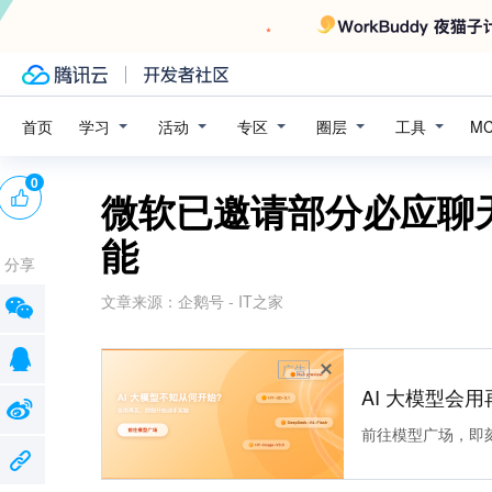
学习
活动
专区
圈层
工具
首页
M
0
微软已邀请部分必应聊天用
能
分享
文章来源：
企鹅号 - IT之家
广告
AI 大模型会用
前往模型广场，即