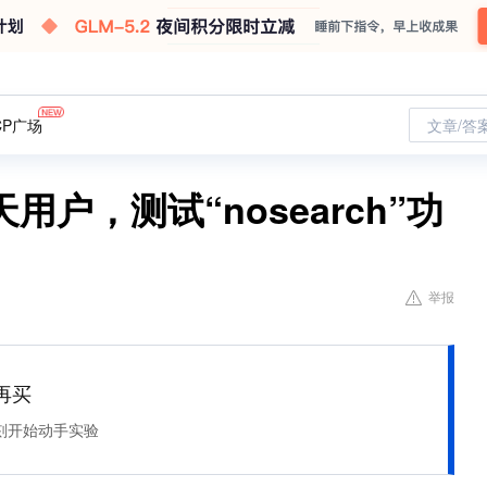
CP广场
文章/答
户，测试“nosearch”功
举报
再买
刻开始动手实验