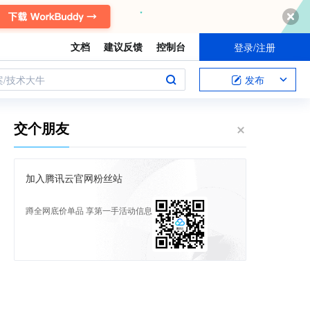
文档
建议反馈
控制台
登录/注册
案/技术大牛
发布
交个朋友
加入腾讯云官网粉丝站
蹲全网底价单品 享第一手活动信息