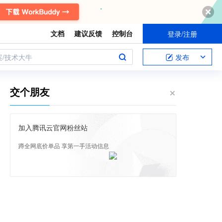
文档
建议反馈
控制台
登录/注册
案/技术大牛
发布
交个朋友
加入腾讯云官网粉丝站
蹲全网底价单品 享第一手活动信息