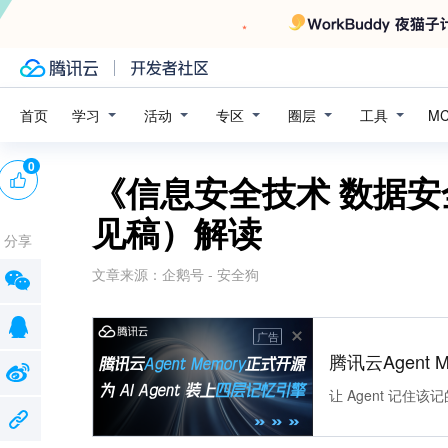
学习
活动
专区
圈层
工具
首页
M
0
《信息安全技术 数据
见稿）解读
分享
文章来源：
企鹅号 - 安全狗
广告
腾讯云Agent 
让 Agent 记