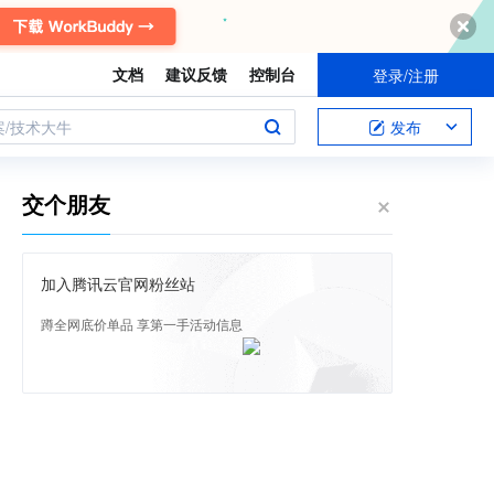
文档
建议反馈
控制台
登录/注册
案/技术大牛
发布
交个朋友
加入腾讯云官网粉丝站
蹲全网底价单品 享第一手活动信息