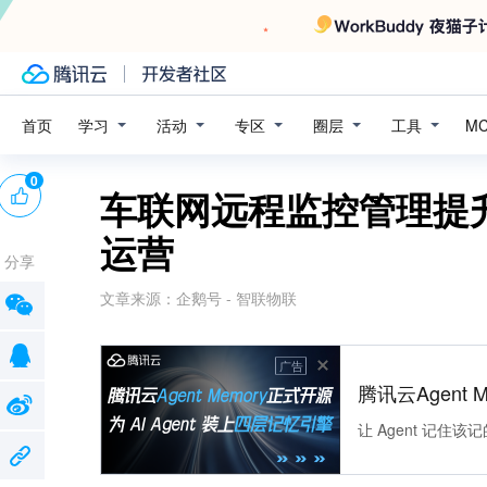
学习
活动
专区
圈层
工具
首页
M
0
车联网远程监控管理提
运营
分享
文章来源：
企鹅号 - 智联物联
广告
腾讯云Agent 
让 Agent 记