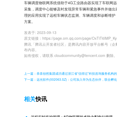
车辆调度物联网系统借助于4G工业路由器实现了车联网远
采集，调度中心能够及时发现异常车辆和紧急事件并做出
理的应用实现了远程车辆状态监测、车辆调度和诊断维护
方案。
发表于:
2023-09-13
原文链接
：
https://page.om.qq.com/page/OxTiT6IMP_
腾讯「腾讯云开发者社区」是腾讯内容开放平台帐号（企
布内容。
如有侵权，请联系 cloudcommunity@tencent.com 删除
上一篇：恭喜创然集团成功通过浙江省“信得过”科技咨询服务机构
下一篇：远光软件(002063.SZ)：公司加入华为生态伙伴，联合
相关
快讯
远程实时监控管理：5G物联网技术助力配电站管理