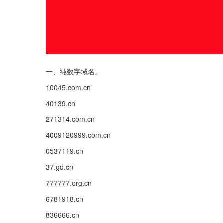
一、纯数字域名。
10045.com.cn
40139.cn
271314.com.cn
4009120999.com.cn
0537119.cn
37.gd.cn
777777.org.cn
6781918.cn
836666.cn