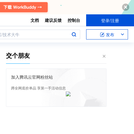
文档
建议反馈
控制台
登录/注册
案/技术大牛
发布
交个朋友
加入腾讯云官网粉丝站
蹲全网底价单品 享第一手活动信息