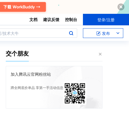
文档
建议反馈
控制台
登录/注册
案/技术大牛
发布
交个朋友
加入腾讯云官网粉丝站
蹲全网底价单品 享第一手活动信息