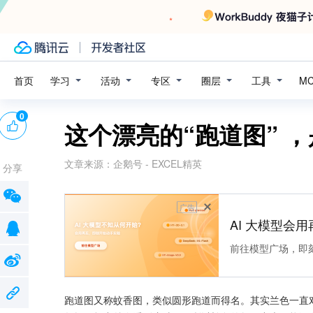
学习
活动
专区
圈层
工具
首页
M
0
这个漂亮的“跑道图” ，
文章来源：
企鹅号 - EXCEL精英
分享
广告
AI 大模型会用
前往模型广场，即
跑道图又称蚊香图，类似圆形跑道而得名。其实兰色一直