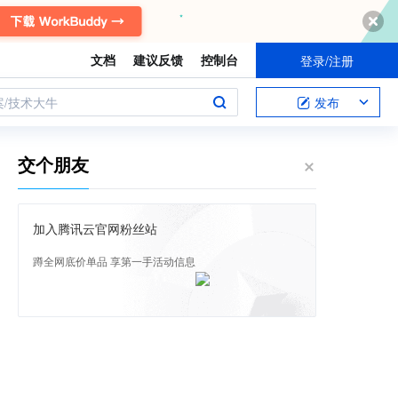
文档
建议反馈
控制台
登录/注册
案/技术大牛
发布
交个朋友
加入腾讯云官网粉丝站
蹲全网底价单品 享第一手活动信息