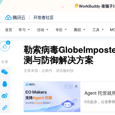
学习
活动
专区
圈层
工具
首页
M
0
勒索病毒Globelmpo
测与防御解决方案
分享
文章来源：
企鹅号 - 深信服科技
广告
Agent 托管就用
0元起步，让业务快速拥