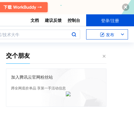
文档
建议反馈
控制台
登录/注册
案/技术大牛
发布
交个朋友
加入腾讯云官网粉丝站
蹲全网底价单品 享第一手活动信息