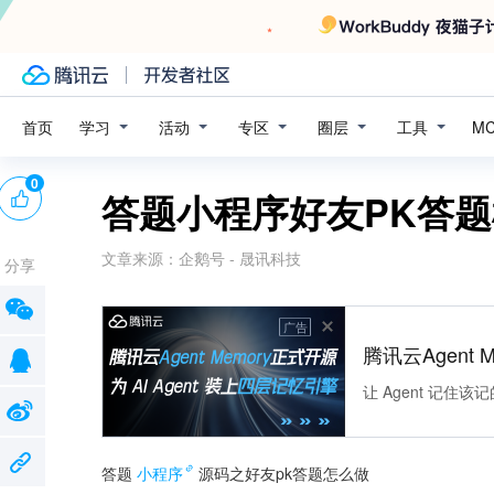
学习
活动
专区
圈层
工具
首页
M
0
答题小程序好友PK答
文章来源：
企鹅号 - 晟讯科技
分享
广告
腾讯云Agent 
让 Agent 记
答题
小程序
源码之好友pk答题怎么做