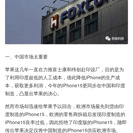
一、中国市场太重要
苹果这几年一直在力推富士康和纬创赴印设厂，目的是为
了利用印度超低的人工成本，借此降低iPhone的生产成
本，获取更多利润，今年的iPhone15更同步在中国和印度
制造，凸显出苹果的决心。
然而市场却迅速给苹果予以回击，欧洲市场最先到货由印
度制造的iPhone15，欧洲的零售商拆箱后发现印度制造的
iPhone15良率过低，因此拒绝了印度版的iPhone15，随即
传出苹果决定仅将中国制造的iPhone15供应欧洲市场。