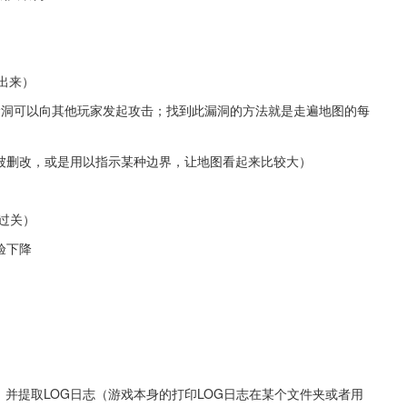
走出来）
；部分漏洞可以向其他玩家发起攻击；找到此漏洞的方法就是走遍地图的每
本的地图未被删改，或是用以指示某种边界，让地图看起来比较大）
不过关）
验下降
间，并提取LOG日志（游戏本身的打印LOG日志在某个文件夹或者用