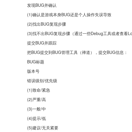
发现BUG并确认
(1)确认是游戏本身BUG还是个人操作失误导致
(2)找出BUG复现步骤
(3)找不出BUG复现步骤（通过一些Debug工具或者查
提交BUG并跟踪
把BUG提交到BUG管理工具（禅道），提交BUG信息：
BUG标题
版本号
错误级别/优先级
(1)致命/紧急
(2)严重/高
(3)一般/中
(4)提示/低
(5)建议/无关紧要