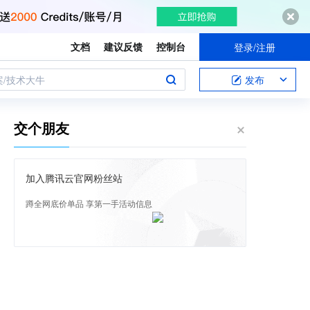
文档
建议反馈
控制台
登录/注册
案/技术大牛
发布
交个朋友
加入腾讯云官网粉丝站
蹲全网底价单品 享第一手活动信息