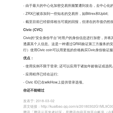
- 由于最大的中心化加密交易所频繁遭到攻击，去中心化
- ZRX已被添加到一些知名的交易所，如Bittrex和Upbit;
- 截至目前已经获得相当可观的回报，但潜在的市值仍然
Civic (CVC)
Civic的“安全身份平台”对用户的身份信息进行加密，
透露其个人信息。这是一种通过QR码验证第三方服务的
行）使用Civic coin可以用更低的价格购买Civic身份验证
优点：
- 使用实例不限于登录; 还可以应用于诸如年龄验证或选民
- 应用程序已经在运行;
- Civic ID已在wikiHow上提供登录选项。
你还不能错过
发表于:
2018-03-02
原文链接
：
http://kuaibao.qq.com/s/20180302G1ML9C0
腾讯「腾讯云开发者社区」是腾讯内容开放平台帐号（企