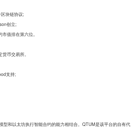
区块链协议;
nson创立;
现在的市值排在第六位。
定货币交易所。
Wood支持;
易模型和以太坊执行智能合约的能力相结合。QTUM是该平台的自有代