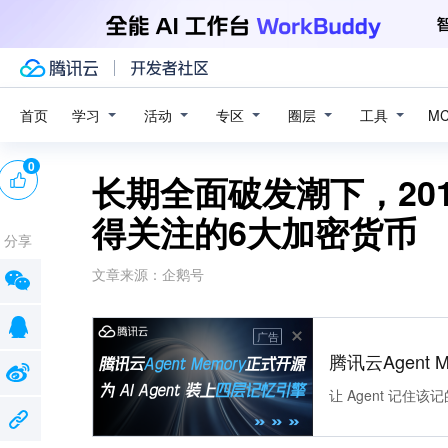
学习
活动
专区
圈层
工具
首页
M
0
长期全面破发潮下，20
得关注的6大加密货币
分享
文章来源：
企鹅号
广告
腾讯云Agent 
让 Agent 记