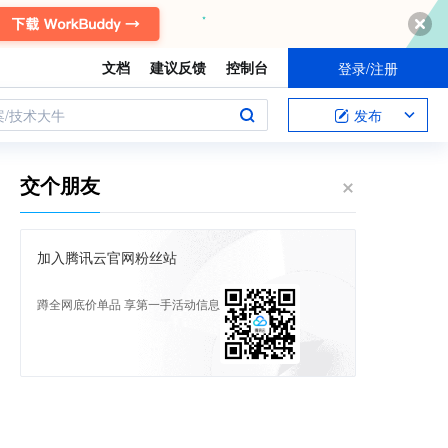
文档
建议反馈
控制台
登录/注册
案/技术大牛
发布
交个朋友
加入腾讯云官网粉丝站
蹲全网底价单品 享第一手活动信息