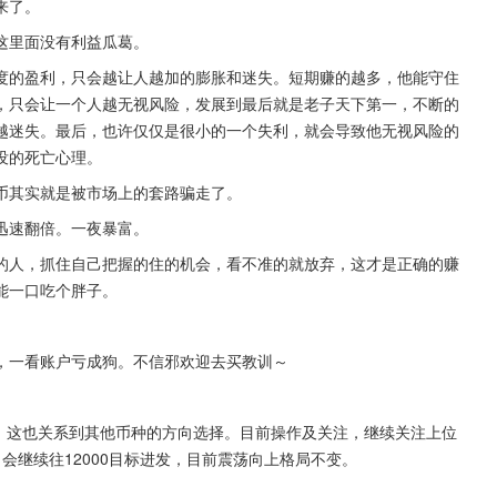
来了。
这里面没有利益瓜葛。
度的盈利，只会越让人越加的膨胀和迷失。短期赚的越多，他能守住
，只会让一个人越无视风险，发展到最后就是老子天下第一，不断的
越迷失。最后，也许仅仅是很小的一个失利，就会导致他无视风险的
没的死亡心理。
币其实就是被市场上的套路骗走了。
迅速翻倍。一夜暴富。
的人，抓住自己把握的住的机会，看不准的就放弃，这才是正确的赚
能一口吃个胖子。
，一看账户亏成狗。不信邪欢迎去买教训～
时，这也关系到其他币种的方向选择。目前操作及关注，继续关注上位
稳住，会继续往12000目标进发，目前震荡向上格局不变。