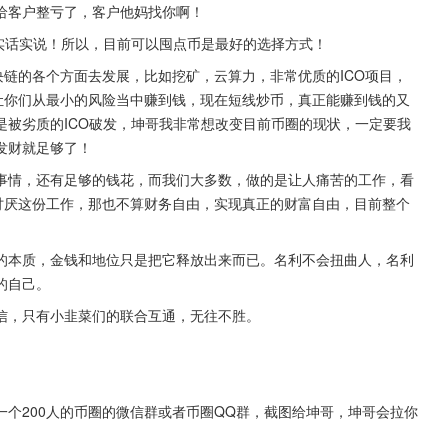
给客户整亏了，客户他妈找你啊！
实话实说！所以，目前可以囤点币是最好的选择方式！
块链的各个方面去发展，比如挖矿，云算力，非常优质的ICO项目，
让你们从最小的风险当中赚到钱，现在短线炒币，真正能赚到钱的又
是被劣质的ICO破发，坤哥我非常想改变目前币圈的现状，一定要我
发财就足够了！
事情，还有足够的钱花，而我们大多数，做的是让人痛苦的工作，看
讨厌这份工作，那也不算财务自由，实现真正的财富自由，目前整个
的本质，金钱和地位只是把它释放出来而已。名利不会扭曲人，名利
的自己。
信，只有小韭菜们的联合互通，无往不胜。
个200人的币圈的微信群或者币圈QQ群，截图给坤哥，坤哥会拉你