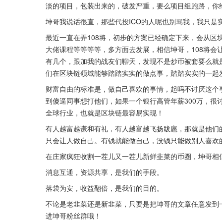
淡的项目，包装出来的，破发严重，要么项目组跑路，你
坤哥我说话很直，那些代投ICO的人呢也别骂我，我只是
最近一直在弄108将，初步的方案已经确定下来，会从区
大佬课程等等等等，多方面去发展，相信坤哥，108将会
有几个，跟加我的战友们聊天，发现不是炒币被套要么就
们在区块链领域能够踏踏实实的做点事，踏踏实实的一起
财富自由的标准是，做自己喜欢的事情，起吗不讨厌这个
到傻逼同事想打他们，如果一个银行高管年薪300万，很
全球行业，也就是区块链最容易实现！
有人越富越谦和有礼，有人越富越飞扬跋扈，那就是他们
只会让人做自己。有钱就能做自己，没钱只能做别人喜欢
在庄家疯狂收割一茬儿又一茬儿新鲜韭菜的币圈，坤哥相
消息互通，资源共享，是我们的手段。
落袋为安，收益翻倍，是我们的目的。
不论是老韭菜还是新韭菜，只要是把坤哥的文章任意发到一
进坤哥粉丝群哦！