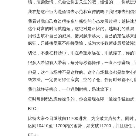
绩，渲染激情，总会让你去关注的吧，慢慢的……你就进
我在想这种行为是值得去示范和宣传的吗？我很难去相信
我看过我自己身边很多多年赌徒的心态发展过程：越快速
这个财富的时间就越短，这绝对是正比的。越顺利的赌局
用钱去填补自己的威风。赌局越来越大，自己的定位越来
疯狂，只能接受赢不能接受输，成为大多数赌徒最后被淹
切记，不要杠杆炒币，币在希望永远在，币被爆了，你的
很多人希望有人带着，每分每秒都操作，一直不停赚钱，
但是，这个市场并不是这样的。这个市场机会都是给耐心
钱方法。一定要耐得住寂寞，空的了仓。任何时候都不可
我们就静等机会，一但遇到时机，迅速拿下！
每时每刻都怂恿你操作的，你会发现在即一通操作猛如虎
BTC:
比特大帝今日继续向11700进发，为突破大势努力。同
区间10410至11700内的蓄势，如突破11700，并且
ETH: