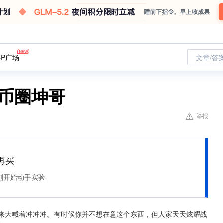
CP广场
文章/答
-币圈坤哥
举报
再买
刻开始动手实验
起来大喊着冲冲冲。有时候你并不想在意这个东西，但人家天天炫耀战