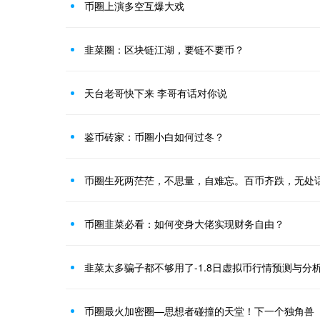
币圈上演多空互爆大戏
韭菜圈：区块链江湖，要链不要币？
天台老哥快下来 李哥有话对你说
鉴币砖家：币圈小白如何过冬？
币圈生死两茫茫，不思量，自难忘。百币齐跌，无处
币圈韭菜必看：如何变身大佬实现财务自由？
韭菜太多骗子都不够用了-1.8日虚拟币行情预测与分
币圈最火加密圈—思想者碰撞的天堂！下一个独角兽