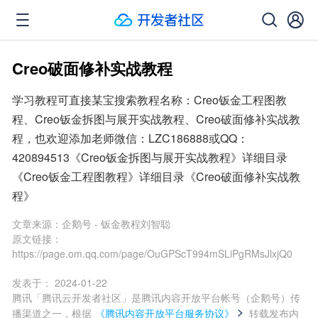
Creo破面修补实战教程
学习教程可直接某宝搜索教程名称：Creo钣金工程图教
程、Creo钣金拆图与展开实战教程、Creo破面修补实战教
程，也欢迎添加老师微信：LZC186888或QQ：
420894513《Creo钣金拆图与展开实战教程》详细目录
《Creo钣金工程图教程》详细目录《Creo破面修补实战教
程》
文章来源：
企鹅号 - 钣金教程刘智聪
原文链接：
https://page.om.qq.com/page/OuGPScT994mSLiPgRMsJlxjQ0
发表于：
2024-01-22
腾讯「腾讯云开发者社区」是腾讯内容开放平台帐号（企鹅号）传
播渠道之一，根据
《腾讯内容开放平台服务协议》
转载发布内