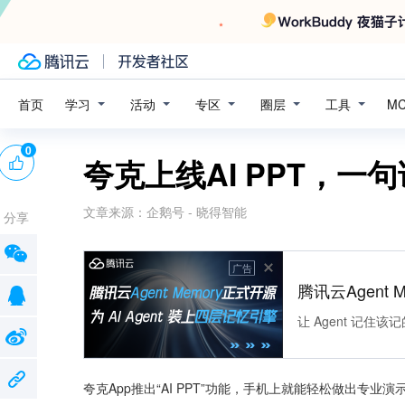
学习
活动
专区
圈层
工具
首页
M
0
夸克上线AI PPT，一句
文章来源：
企鹅号 - 晓得智能
分享
广告
腾讯云Agent 
让 Agent 记
夸克App推出“AI PPT”功能，手机上就能轻松做出专业演