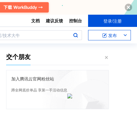
文档
建议反馈
控制台
登录/注册
案/技术大牛
发布
交个朋友
加入腾讯云官网粉丝站
蹲全网底价单品 享第一手活动信息